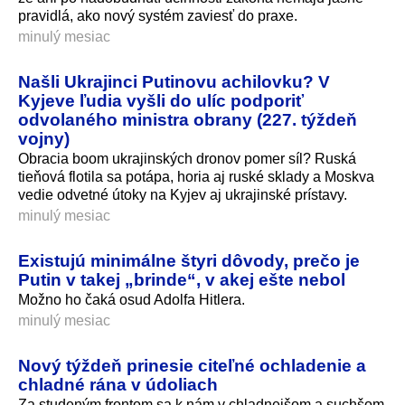
pravidlá, ako nový systém zaviesť do praxe.
minulý mesiac
Našli Ukrajinci Putinovu achilovku? V
Kyjeve ľudia vyšli do ulíc podporiť
odvolaného ministra obrany (227. týždeň
vojny)
Obracia boom ukrajinských dronov pomer síl? Ruská
tieňová flotila sa potápa, horia aj ruské sklady a Moskva
vedie odvetné útoky na Kyjev aj ukrajinské prístavy.
minulý mesiac
Existujú minimálne štyri dôvody, prečo je
Putin v takej „brinde“, v akej ešte nebol
Možno ho čaká osud Adolfa Hitlera.
minulý mesiac
Nový týždeň prinesie citeľné ochladenie a
chladné rána v údoliach
Za studeným frontom sa k nám v chladnejšom a suchšom