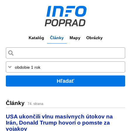
Katalóg
Články
Mapy
Obrázky
Hľadať
Články
74. strana
USA ukončili vlnu masívnych útokov na
Irán, Donald Trump hovorí o pomste za
vojakov