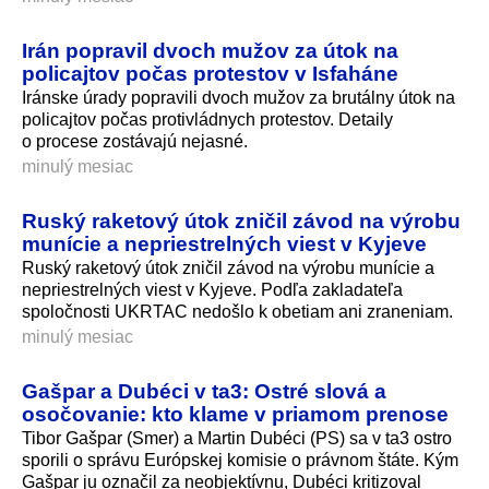
Irán popravil dvoch mužov za útok na
policajtov počas protestov v Isfaháne
Iránske úrady popravili dvoch mužov za brutálny útok na
policajtov počas protivládnych protestov. Detaily
o procese zostávajú nejasné.
minulý mesiac
Ruský raketový útok zničil závod na výrobu
munície a nepriestrelných viest v Kyjeve
Ruský raketový útok zničil závod na výrobu munície a
nepriestrelných viest v Kyjeve. Podľa zakladateľa
spoločnosti UKRTAC nedošlo k obetiam ani zraneniam.
minulý mesiac
Gašpar a Dubéci v ta3: Ostré slová a
osočovanie: kto klame v priamom prenose
Tibor Gašpar (Smer) a Martin Dubéci (PS) sa v ta3 ostro
sporili o správu Európskej komisie o právnom štáte. Kým
Gašpar ju označil za neobjektívnu, Dubéci kritizoval