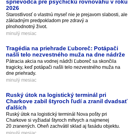
sprievodca pre psychickú rovnováhu v roku
2026
Starostlivosť o vlastnú myseľ nie je prejavom slabosti, ale
základným predpokladom pre zdravý a
plnohodnotný život.
minulý mesiac
Tragédia na priehrade Ľuboreč: Potápači
našli telo nezvestného muža na dne nádrže
Pátracia akcia na vodnej nádrži Ľuboreč sa skončila
tragicky, keď potápači našli telo nezvestného muža na
dne priehrady.
minulý mesiac
Ruský útok na logistický terminál pri
Charkove zabil štyroch ľudí a zranil dvadsať
ďalších
Ruský útok na logistický terminál Nova pošty pri
Charkove si vyžiadal štyroch mŕtvych a najmenej
20 zranených. Oheň zachvátil sklad aj fasádu objektu.
minulý mesiac