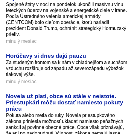
Spojené štáty v noci na pondelok ukončili masívnu vlnu
leteckých úderov na vojenské a energetické ciele v Iráne.
Podľa Ústredného velenia americkej armády
(CENTCOM) bolo cieľom operácie, ktorú nariadil
prezident Donald Trump, ochrániť strategický Hormuzský
prieliv.
minulý mesiac
Horúčavy si dnes dajú pauzu
Za studeným frontom sa k nám v chladnejšom a suchšom
vzduchu rozširuje od západu až severozápadu výbežok
tlakovej výše.
minulý mesiac
Novela už platí, obce sú stále v neistote.
Priestupkári môžu dostať namiesto pokuty
prácu
Pokuta alebo metla do ruky. Novela priestupkového
zákona priniesla možnosť ukladať namiesto peňažných
sankcií aj povinné obecné práce. Obce však priznávajú,
že ani po nadobudnutí účinnosti zákona nemajú jasné