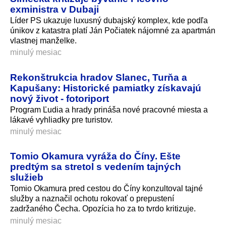
exministra v Dubaji
Líder PS ukazuje luxusný dubajský komplex, kde podľa
únikov z katastra platí Ján Počiatek nájomné za apartmán
vlastnej manželke.
minulý mesiac
Rekonštrukcia hradov Slanec, Turňa a
Kapušany: Historické pamiatky získavajú
nový život - fotoriport
Program Ľudia a hrady prináša nové pracovné miesta a
lákavé vyhliadky pre turistov.
minulý mesiac
Tomio Okamura vyráža do Číny. Ešte
predtým sa stretol s vedením tajných
služieb
Tomio Okamura pred cestou do Číny konzultoval tajné
služby a naznačil ochotu rokovať o prepustení
zadržaného Čecha. Opozícia ho za to tvrdo kritizuje.
minulý mesiac