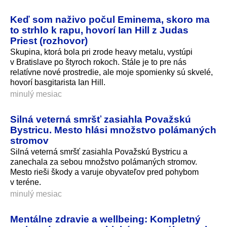
Keď som naživo počul Eminema, skoro ma
to strhlo k rapu, hovorí Ian Hill z Judas
Priest (rozhovor)
Skupina, ktorá bola pri zrode heavy metalu, vystúpi
v Bratislave po štyroch rokoch. Stále je to pre nás
relatívne nové prostredie, ale moje spomienky sú skvelé,
hovorí basgitarista Ian Hill.
minulý mesiac
Silná veterná smršť zasiahla Považskú
Bystricu. Mesto hlási množstvo polámaných
stromov
Silná veterná smršť zasiahla Považskú Bystricu a
zanechala za sebou množstvo polámaných stromov.
Mesto rieši škody a varuje obyvateľov pred pohybom
v teréne.
minulý mesiac
Mentálne zdravie a wellbeing: Kompletný