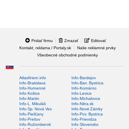
Pridať firmu
Zmazať
Editovať
Kontakt, reklama / Portaly.sk
Naše reklamné prvky
Všeobecné obchodné podmienky
Atlasfiriem.info
Info-Bardejov
Info-Bratislava
Info-Ban. Bystrica
Info-Humenné
Info-Komárno
Info-Košice
Info-Levice
Info-Martin
Info-Michalovce
Info-L. Mikuláš
Info-Nitra.sk
Info-Sp. Nová Ves
Info-Nové Zámky
Info-Piešťany
Info-Pov. Bystrica
Info-Prešov
Info-Prievidza
Info-Ružomberok
Info-Slovensko