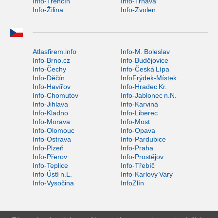
Info-Trenčín
Info-Trnava
Info-Žilina
Info-Zvolen
Atlasfirem.info
Info-M. Boleslav
Info-Brno.cz
Info-Budějovice
Info-Čechy
Info-Česká Lípa
Info-Děčín
InfoFrýdek-Místek
Info-Havířov
Info-Hradec Kr.
Info-Chomutov
Info-Jablonec n.N.
Info-Jihlava
Info-Karviná
Info-Kladno
Info-Liberec
Info-Morava
Info-Most
Info-Olomouc
Info-Opava
Info-Ostrava
Info-Pardubice
Info-Plzeň
Info-Praha
Info-Přerov
Info-Prostějov
Info-Teplice
Info-Třebíč
Info-Ústí n.L.
Info-Karlovy Vary
Info-Vysočina
InfoZlín