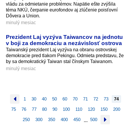
vládu za odmietanie problémov. Napätie ešte zvýšila
téma NKÚ, čerpanie eurofondov aj zlúčenie poisťovní
Dôvera a Union.
minulý mesiac
Prezident Laj vyzýva Taiwancov na jednotu
v boji za demokraciu a nezávislosť ostrova
Taiwanský prezident Laj vyzýva na obranu ostrovskej
demokracie pred tlakom Pekingu. Odmieta predstavu, že
by sa demokratický Taiwan stal čínskym Taiwanom.
minulý mesiac
1
30
40
50
60
70
71
72
73
74
75
76
77
80
90
100
110
120
150
200
250
300
350
400
450
500
…