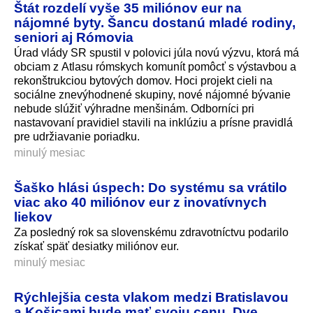
Štát rozdelí vyše 35 miliónov eur na
nájomné byty. Šancu dostanú mladé rodiny,
seniori aj Rómovia
Úrad vlády SR spustil v polovici júla novú výzvu, ktorá má
obciam z Atlasu rómskych komunít pomôcť s výstavbou a
rekonštrukciou bytových domov. Hoci projekt cieli na
sociálne znevýhodnené skupiny, nové nájomné bývanie
nebude slúžiť výhradne menšinám. Odborníci pri
nastavovaní pravidiel stavili na inklúziu a prísne pravidlá
pre udržiavanie poriadku.
minulý mesiac
Šaško hlási úspech: Do systému sa vrátilo
viac ako 40 miliónov eur z inovatívnych
liekov
Za posledný rok sa slovenskému zdravotníctvu podarilo
získať späť desiatky miliónov eur.
minulý mesiac
Rýchlejšia cesta vlakom medzi Bratislavou
a Košicami bude mať svoju cenu. Dve