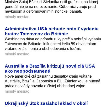
Minister Šutaj Eštok si Štefánika uctil grafikou, na ktorej
generál nie je na nerozoznanie. Odborníci varujú pred
nevkusom a deformovaním historickej pamäti.
minulý mesiac
Administratíva USA nebude brániť vydaniu
bratov Tateovcov do Británie
Washington dáva od prípadu ruky preč a nebráni vydaniu
Tateovcov do Británie. Influenceri čelia 59 obvineniam
vrátane znásilnenia a obchodovania s ľuďmi.
minulý mesiac
Austrália a Brazília kritizujú nové clá USA
ako neopodstatnené
Nové americké clá zasiahnu desiatky krajín vrátane
Austrálie, Brazílie, Japonska a EÚ. Zámienkou je nútená
práca no vlády hovoria o čistej obchodnej vojne.
minulý mesiac
Ukrajinský útok zasiahol sklad v okolí