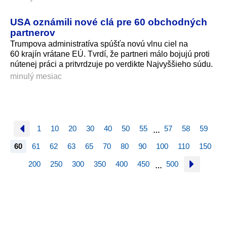
USA oznámili nové clá pre 60 obchodných
partnerov
Trumpova administratíva spúšťa novú vlnu ciel na
60 krajín vrátane EÚ. Tvrdí, že partneri málo bojujú proti
nútenej práci a pritvrdzuje po verdikte Najvyššieho súdu.
minulý mesiac
1
10
20
30
40
50
55
57
58
59
…
60
61
62
63
65
70
80
90
100
110
150
200
250
300
350
400
450
500
…