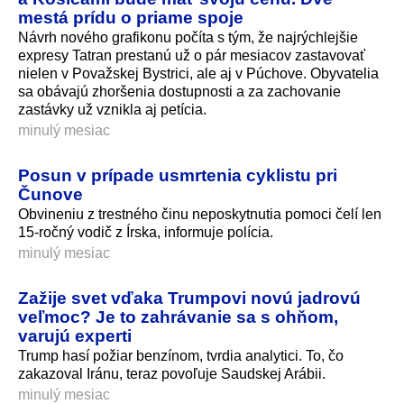
mestá prídu o priame spoje
Návrh nového grafikonu počíta s tým, že najrýchlejšie
expresy Tatran prestanú už o pár mesiacov zastavovať
nielen v Považskej Bystrici, ale aj v Púchove. Obyvatelia
sa obávajú zhoršenia dostupnosti a za zachovanie
zastávky už vznikla aj petícia.
minulý mesiac
Posun v prípade usmrtenia cyklistu pri
Čunove
Obvineniu z trestného činu neposkytnutia pomoci čelí len
15-ročný vodič z Írska, informuje polícia.
minulý mesiac
Zažije svet vďaka Trumpovi novú jadrovú
veľmoc? Je to zahrávanie sa s ohňom,
varujú experti
Trump hasí požiar benzínom, tvrdia analytici. To, čo
zakazoval Iránu, teraz povoľuje Saudskej Arábii.
minulý mesiac