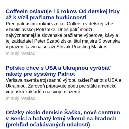
Coffeein oslavuje 15 rokov. Od detskej izby
až k vízii pražiarne budúcnosti
Pred pätnástimi rokmi vznikol Coffeein v detskej izbe
v bratislavskej Petržalke. Dnes patrí medzi
najvýznamnejšie slovenské pražiarne výberovej kávy a
jej zakladateľ Peter Szabó získal titul majstra Slovenska
v pražení kávy na súťaži Slovak Roasting Masters.
minulý mesiac
Poľsko chce s USA a Ukrajinou vyrábať
rakety pre systémy Patriot
Varšava navrhla trojstrannú výrobu rakiet Patriot s USA a
Ukrajinou. Zároveň pripravuje pôdu pre stálu americkú
vojenskú základňu na svojom území.
minulý mesiac
Otázky okolo demisie Šaška, nové centrum
v Senici a bohatý letný víkend na hradoch
(prehľad očakávaných udalostí)