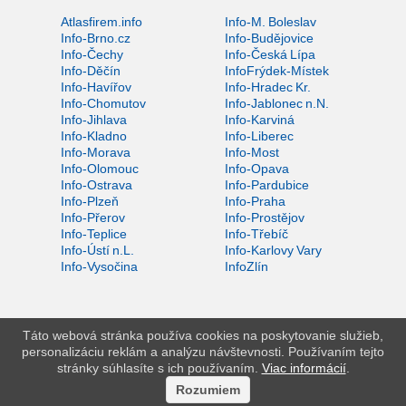
Atlasfirem.info
Info-M. Boleslav
Info-Brno.cz
Info-Budějovice
Info-Čechy
Info-Česká Lípa
Info-Děčín
InfoFrýdek-Místek
Info-Havířov
Info-Hradec Kr.
Info-Chomutov
Info-Jablonec n.N.
Info-Jihlava
Info-Karviná
Info-Kladno
Info-Liberec
Info-Morava
Info-Most
Info-Olomouc
Info-Opava
Info-Ostrava
Info-Pardubice
Info-Plzeň
Info-Praha
Info-Přerov
Info-Prostějov
Info-Teplice
Info-Třebíč
Info-Ústí n.L.
Info-Karlovy Vary
Info-Vysočina
InfoZlín
Táto webová stránka používa cookies na poskytovanie služieb,
personalizáciu reklám a analýzu návštevnosti. Používaním tejto
stránky súhlasíte s ich používaním.
Viac informácií
.
Rozumiem