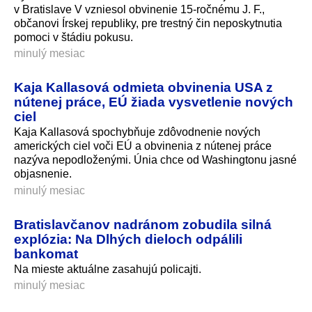
v Bratislave V vzniesol obvinenie 15-ročnému J. F.,
občanovi Írskej republiky, pre trestný čin neposkytnutia
pomoci v štádiu pokusu.
minulý mesiac
Kaja Kallasová odmieta obvinenia USA z
nútenej práce, EÚ žiada vysvetlenie nových
ciel
Kaja Kallasová spochybňuje zdôvodnenie nových
amerických ciel voči EÚ a obvinenia z nútenej práce
nazýva nepodloženými. Únia chce od Washingtonu jasné
objasnenie.
minulý mesiac
Bratislavčanov nadránom zobudila silná
explózia: Na Dlhých dieloch odpálili
bankomat
Na mieste aktuálne zasahujú policajti.
minulý mesiac