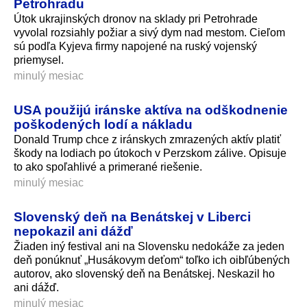
Petrohradu
Útok ukrajinských dronov na sklady pri Petrohrade
vyvolal rozsiahly požiar a sivý dym nad mestom. Cieľom
sú podľa Kyjeva firmy napojené na ruský vojenský
priemysel.
minulý mesiac
USA použijú iránske aktíva na odškodnenie
poškodených lodí a nákladu
Donald Trump chce z iránskych zmrazených aktív platiť
škody na lodiach po útokoch v Perzskom zálive. Opisuje
to ako spoľahlivé a primerané riešenie.
minulý mesiac
Slovenský deň na Benátskej v Liberci
nepokazil ani dážď
Žiaden iný festival ani na Slovensku nedokáže za jeden
deň ponúknuť „Husákovym deťom“ toľko ich oibľúbených
autorov, ako slovenský deň na Benátskej. Neskazil ho
ani dážď.
minulý mesiac