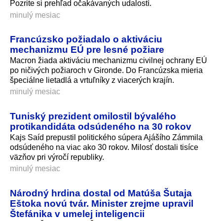
Pozrite si prehľad očakávaných udalostí.
minulý mesiac
Francúzsko požiadalo o aktiváciu
mechanizmu EÚ pre lesné požiare
Macron žiada aktiváciu mechanizmu civilnej ochrany EÚ
po ničivých požiaroch v Gironde. Do Francúzska mieria
špeciálne lietadlá a vrtuľníky z viacerých krajín.
minulý mesiac
Tuniský prezident omilostil bývalého
protikandidáta odsúdeného na 30 rokov
Kajs Saíd prepustil politického súpera Ajášího Zámmila
odsúdeného na viac ako 30 rokov. Milosť dostali tisíce
väzňov pri výročí republiky.
minulý mesiac
Národný hrdina dostal od Matúša Šutaja
Eštoka novú tvár. Minister zrejme upravil
Štefánika v umelej inteligencii