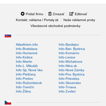
Pridať firmu
Zmazať
Editovať
Kontakt, reklama / Portaly.sk
Naše reklamné prvky
Všeobecné obchodné podmienky
Atlasfiriem.info
Info-Bardejov
Info-Bratislava
Info-Ban. Bystrica
Info-Humenné
Info-Komárno
Info-Košice
Info-Levice
Info-Martin
Info-Michalovce
Info-L. Mikuláš
Info-Nitra.sk
Info-Sp. Nová Ves
Info-Nové Zámky
Info-Piešťany
Info-Pov. Bystrica
Info-Prešov
Info-Prievidza
Info-Ružomberok
Info-Slovensko
Info-Trenčín
Info-Trnava
Info-Žilina
Info-Zvolen