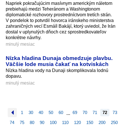
Napriek pokračujúcim masívnym americkým náletom
prebiehajú medzi Teheránom a Washingtonom
diplomatické rozhovory prostredníctvom tretích strán.
V pondelok to potvrdil hovorca iránskeho ministerstva
zahraničných vecí Esmáíl Bakájí, ktorý uviedol, že Irán
dostal v uplynulých dňoch cez sprostredkovateľov
konkrétne návrhy.
minulý mesiac
Nízka hladina Dunaja obmedzuje plavbu.
Väčšie lode musia čakať na kotviskách
Nízka hladina vody na Dunaji skomplikovala lodnú
dopavu.
minulý mesiac
1
30
40
50
60
69
70
71
72
73
…
74
75
80
90
100
110
120
150
200
250