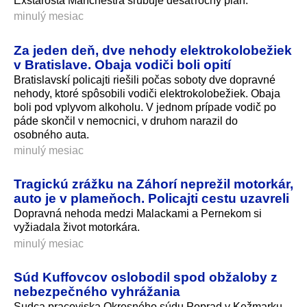
Exstarosta Manchestra sľubuje desaťročný plán.
minulý mesiac
Za jeden deň, dve nehody elektrokolobežiek
v Bratislave. Obaja vodiči boli opití
Bratislavskí policajti riešili počas soboty dve dopravné
nehody, ktoré spôsobili vodiči elektrokolobežiek. Obaja
boli pod vplyvom alkoholu. V jednom prípade vodič po
páde skončil v nemocnici, v druhom narazil do
osobného auta.
minulý mesiac
Tragickú zrážku na Záhorí neprežil motorkár,
auto je v plameňoch. Policajti cestu uzavreli
Dopravná nehoda medzi Malackami a Pernekom si
vyžiadala život motorkára.
minulý mesiac
Súd Kuffovcov oslobodil spod obžaloby z
nebezpečného vyhrážania
Sudca pracoviska Okresného súdu Poprad v Kežmarku