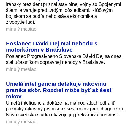
Iránsky prezident priznal stav plnej vojny so Spojenými
štátmi a varuje pred tvrdými dôsledkami. Kľúčovým
bojiskom sa podľa neho stáva ekonomika a
živobytie ľudí.
minulý mesiac
Poslanec Dávid Dej mal nehodu s
motorkárom v Bratislave
Poslanec Progresívneho Slovenska Dávid Dej sa dnes
stal účastníkom dopravnej nehody v Bratislave.
minulý mesiac
Umelá inteligencia detekuje rakovinu
prsníka skôr. Rozdiel môže byť až šesť
rokov
Umelá inteligencia dokáže na mamografoch odhaliť
príznaky rakoviny prsníka až šesť rokov pred diagnózou.
Nová švédska štúdia ukazuje jej prekvapivú presnosť.
minulý mesiac