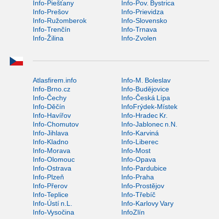
Info-Piešťany
Info-Pov. Bystrica
Info-Prešov
Info-Prievidza
Info-Ružomberok
Info-Slovensko
Info-Trenčín
Info-Trnava
Info-Žilina
Info-Zvolen
Atlasfirem.info
Info-M. Boleslav
Info-Brno.cz
Info-Budějovice
Info-Čechy
Info-Česká Lípa
Info-Děčín
InfoFrýdek-Místek
Info-Havířov
Info-Hradec Kr.
Info-Chomutov
Info-Jablonec n.N.
Info-Jihlava
Info-Karviná
Info-Kladno
Info-Liberec
Info-Morava
Info-Most
Info-Olomouc
Info-Opava
Info-Ostrava
Info-Pardubice
Info-Plzeň
Info-Praha
Info-Přerov
Info-Prostějov
Info-Teplice
Info-Třebíč
Info-Ústí n.L.
Info-Karlovy Vary
Info-Vysočina
InfoZlín