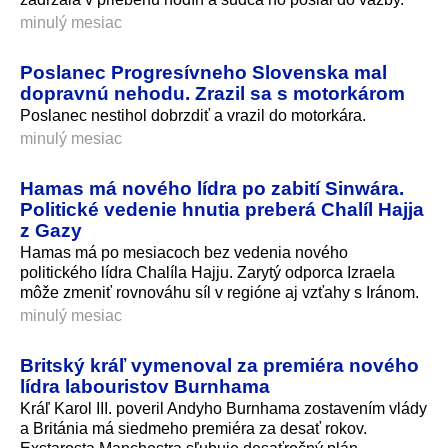
minulý mesiac
Poslanec Progresívneho Slovenska mal
dopravnú nehodu. Zrazil sa s motorkárom
Poslanec nestihol dobrzdiť a vrazil do motorkára.
minulý mesiac
Hamas má nového lídra po zabití Sinwára.
Politické vedenie hnutia preberá Chalíl Hajja
z Gazy
Hamas má po mesiacoch bez vedenia nového
politického lídra Chalíla Hajju. Zarytý odporca Izraela
môže zmeniť rovnováhu síl v regióne aj vzťahy s Iránom.
minulý mesiac
Britský kráľ vymenoval za premiéra nového
lídra labouristov Burnhama
Kráľ Karol III. poveril Andyho Burnhama zostavením vlády
a Británia má siedmeho premiéra za desať rokov.