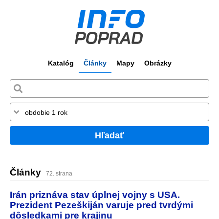
Katalóg
Články
Mapy
Obrázky
Hľadať
Články
72. strana
Irán priznáva stav úplnej vojny s USA.
Prezident Pezeškiján varuje pred tvrdými
dôsledkami pre krajinu