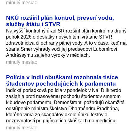
minulý mesiac
NKÚ rozšíril plán kontrol, preverí vodu,
služby štátu i STVR
Najvyšší kontrolný úrad SR rozšíril plán kontrol na druhý
polrok 2026 o desiatky nových tém vrátane STVR,
zdravotníctva či ochrany pitnej vody. A to v čase, keď má
strana Smer výhrady voči jej predsedovi Ľubomírovi
Andrássymu za jeho výroky v médiách.
minulý mesiac
Polícia v Indii obuškami rozohnala tisíce
študentov pochodujúcich k parlamentu
Indická poriadková polícia v pondelok v Naí Dillí tvrdo
zasiahla proti masovému pochodu študentov smerom
k budove parlamentu. Demonštranti požadujú okamžité
odstúpenie ministra školstva Dharméndru Pradhána,
ktorého vinia zo škandálov okolo úniku testov a
nezrovnalostí pri prijímacích skúškach na medicínu.
minulý mesiac