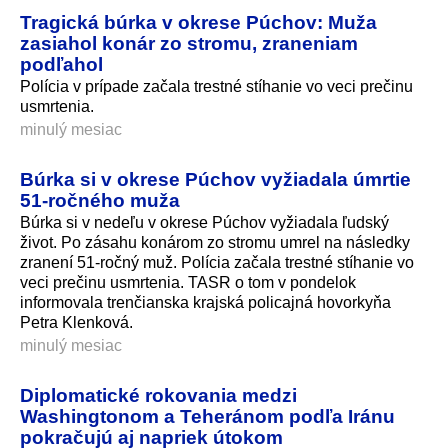
Tragická búrka v okrese Púchov: Muža
zasiahol konár zo stromu, zraneniam
podľahol
Polícia v prípade začala trestné stíhanie vo veci prečinu
usmrtenia.
minulý mesiac
Búrka si v okrese Púchov vyžiadala úmrtie
51-ročného muža
Búrka si v nedeľu v okrese Púchov vyžiadala ľudský
život. Po zásahu konárom zo stromu umrel na následky
zranení 51-ročný muž. Polícia začala trestné stíhanie vo
veci prečinu usmrtenia. TASR o tom v pondelok
informovala trenčianska krajská policajná hovorkyňa
Petra Klenková.
minulý mesiac
Diplomatické rokovania medzi
Washingtonom a Teheránom podľa Iránu
pokračujú aj napriek útokom