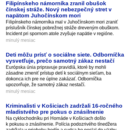
Filipínskeho námorníka zranil obušok
čínskej stráže. Nový nebezpečný stret v
napätom Juhočínskom mori
Filipínskeho námorníka mal v Juhočínskom mori zraniť
príslušník čínskej pobrežnej stráže dreveným obuškom.
Incident pri spornom atole zvyšuje napätie v regióne.
minulý mesiac
Deti môžu prísť o sociálne siete. Odborníčka
vysvetľuje, prečo samotný zákaz nestačí
Európska únia pripravuje pravidlá, ktoré by mohli
zásadne zmeniť prístup detí k sociálnym sieťam, ba
dokonca ich pre ne úplne zakázať. Odborníčka
upozorňuje, že samotný zákaz nestačí.
minulý mesiac
Kriminalisti v Košiciach zadržali 16-ročného
mladistvého pre pokus o znásilnenie
Na cyklochodníku pri Hornáde v Košiciach došlo
k pokusu o znásilnenie. Polícia podozrivého tínedžera
zadržala v priebehu hodín a sudca ho poslal do väzby.