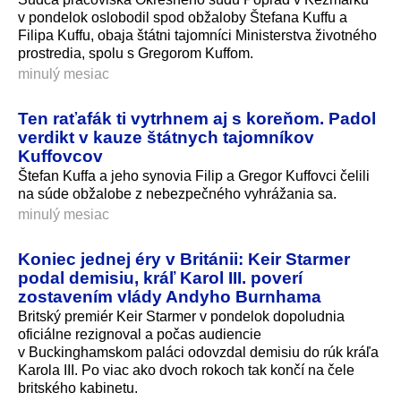
v pondelok oslobodil spod obžaloby Štefana Kuffu a
Filipa Kuffu, obaja štátni tajomníci Ministerstva životného
prostredia, spolu s Gregorom Kuffom.
minulý mesiac
Ten raťafák ti vytrhnem aj s koreňom. Padol
verdikt v kauze štátnych tajomníkov
Kuffovcov
Štefan Kuffa a jeho synovia Filip a Gregor Kuffovci čelili
na súde obžalobe z nebezpečného vyhrážania sa.
minulý mesiac
Koniec jednej éry v Británii: Keir Starmer
podal demisiu, kráľ Karol III. poverí
zostavením vlády Andyho Burnhama
Britský premiér Keir Starmer v pondelok dopoludnia
oficiálne rezignoval a počas audiencie
v Buckinghamskom paláci odovzdal demisiu do rúk kráľa
Karola III. Po viac ako dvoch rokoch tak končí na čele
britského kabinetu.