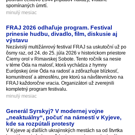
spomínaných úmrtí.
minulý mesiac
FRAJ 2026 odhaľuje program. Festival
prinesie hudbu, divadlo, film, diskusie aj
výstavu
Nezávislý multižánrový festival FRAJ sa uskutoční už po
ôsmy raz, od 24. do 25. júla 2026 v historickom priestore
Čierny orol v Rimavskej Sobote. Tento ročník sa nesie
v téme Óda na malosť, ktorá vychádza z hymny
Európskej únie Óda na radosť a zdôrazňuje blízkosť,
komunitnosť a atmosféru, pre ktorú sa návštevníctvo na
FRAJ každoročne vracia. Organizátori už zverejnili
kompletný program festivalu.
minulý mesiac
Generál Syrskyj? V modernej vojne
„neaktuálny“, počuť na námestí v Kyjeve,
kde sa rozpútali protesty
V Kyjeve aj ďalších ukrajinských mestách sa od štvrtka