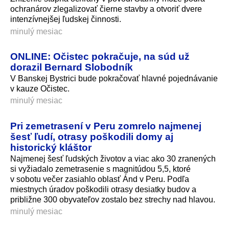
ochranárov zlegalizovať čierne stavby a otvoriť dvere
intenzívnejšej ľudskej činnosti.
minulý mesiac
ONLINE: Očistec pokračuje, na súd už
dorazil Bernard Slobodník
V Banskej Bystrici bude pokračovať hlavné pojednávanie
v kauze Očistec.
minulý mesiac
Pri zemetrasení v Peru zomrelo najmenej
šesť ľudí, otrasy poškodili domy aj
historický kláštor
Najmenej šesť ľudských životov a viac ako 30 zranených
si vyžiadalo zemetrasenie s magnitúdou 5,5, ktoré
v sobotu večer zasiahlo oblasť Ánd v Peru. Podľa
miestnych úradov poškodili otrasy desiatky budov a
približne 300 obyvateľov zostalo bez strechy nad hlavou.
minulý mesiac