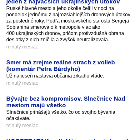
jeden z najväčších ukrajinských útokov
Ruské hlavné mesto a jeho okolie čelili v noci na
pondelok jednému z najrozsiahlejších dronových útokov
za posledné roky. Podľa moskovského starostu Sergeja
Sobianina smerovalo k metropole viac ako
400 ukrajinských dronov, pričom protivzdušná obrana
desiatky z nich zničila a zvyšok neutralizovala.
minulý mesiac
Smer má zrejme reálne strach z volieb
(komentár Petra Bárdyho)
Už na jeseň nastavia občania zrkadlo vláde.
minulý mesiac
Bývajte bez kompromisov. Slnečnice Nad
mestom majú všetko
Slnečnice prinášajú všetko, čo od svojho bývania
očakávate.
minulý mesiac