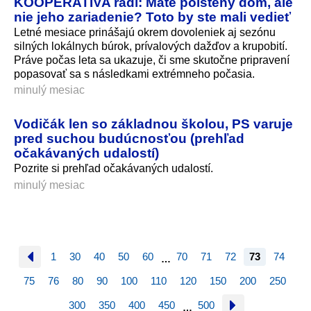
KOOPERATIVA radí: Máte poistený dom, ale
nie jeho zariadenie? Toto by ste mali vedieť
Letné mesiace prinášajú okrem dovoleniek aj sezónu
silných lokálnych búrok, prívalových dažďov a krupobití.
Práve počas leta sa ukazuje, či sme skutočne pripravení
popasovať sa s následkami extrémneho počasia.
minulý mesiac
Vodičák len so základnou školou, PS varuje
pred suchou budúcnosťou (prehľad
očakávaných udalostí)
Pozrite si prehľad očakávaných udalostí.
minulý mesiac
1
30
40
50
60
70
71
72
73
74
…
75
76
80
90
100
110
120
150
200
250
300
350
400
450
500
…