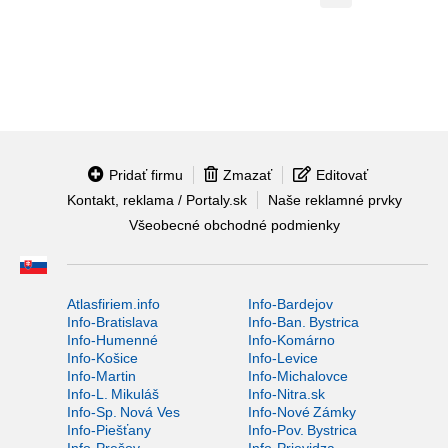
Pridať firmu
Zmazať
Editovať
Kontakt, reklama / Portaly.sk
Naše reklamné prvky
Všeobecné obchodné podmienky
Atlasfiriem.info
Info-Bardejov
Info-Bratislava
Info-Ban. Bystrica
Info-Humenné
Info-Komárno
Info-Košice
Info-Levice
Info-Martin
Info-Michalovce
Info-L. Mikuláš
Info-Nitra.sk
Info-Sp. Nová Ves
Info-Nové Zámky
Info-Piešťany
Info-Pov. Bystrica
Info-Prešov
Info-Prievidza