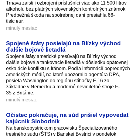
Trnava zaistili ozbrojení príslušníci viac ako 11 500 litrov
alkoholu bez platných slovenských kontrolných známok.
Predbežná škoda na spotrebnej dani presiahla 66-
tisíc eur.
minulý mesiac
Spojené štáty posielajú na Blízky východ
ďalšie bojové lietadlá
Spojené štáty americké presúvajú na Blízky východ
ďalšie bojové a tankovacie lietadlá v dôsledku opätovnej
eskalácie konfliktu s Iránom. Podľa informácií popredných
amerických médií, na ktoré upozornila agentúra DPA,
posiela Washington do regiónu stíhačky F-16 zo
základne v Nemecku a moderné neviditeľné stroje F-
35 z Británie.
minulý mesiac
Očistec pokračuje, na súd prišiel vypovedať
kajúcnik Slobodník
Na banskobystrickom pracovisku Špecializovaného
trestného súdu (ŠTS) v Banskej Bystrici v pondelok