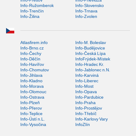
Info-Ružomberok
Info-Slovensko
Info-Trenčín
Info-Trnava
Info-Žilina
Info-Zvolen
Atlasfirem.info
Info-M. Boleslav
Info-Brno.cz
Info-Budějovice
Info-Čechy
Info-Česká Lípa
Info-Děčín
InfoFrýdek-Místek
Info-Havířov
Info-Hradec Kr.
Info-Chomutov
Info-Jablonec n.N.
Info-Jihlava
Info-Karviná
Info-Kladno
Info-Liberec
Info-Morava
Info-Most
Info-Olomouc
Info-Opava
Info-Ostrava
Info-Pardubice
Info-Plzeň
Info-Praha
Info-Přerov
Info-Prostějov
Info-Teplice
Info-Třebíč
Info-Ústí n.L.
Info-Karlovy Vary
Info-Vysočina
InfoZlín