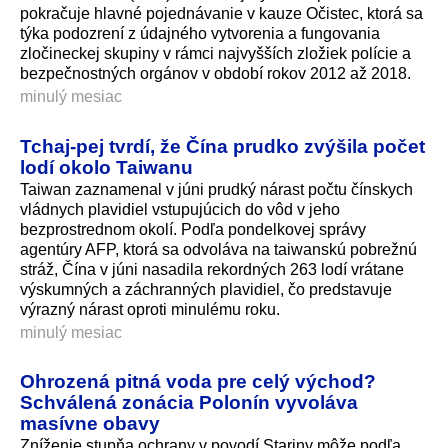
pokračuje hlavné pojednávanie v kauze Očistec, ktorá sa
týka podozrení z údajného vytvorenia a fungovania
zločineckej skupiny v rámci najvyšších zložiek polície a
bezpečnostných orgánov v období rokov 2012 až 2018.
minulý mesiac
Tchaj-pej tvrdí, že Čína prudko zvýšila počet
lodí okolo Taiwanu
Taiwan zaznamenal v júni prudký nárast počtu čínskych
vládnych plavidiel vstupujúcich do vôd v jeho
bezprostrednom okolí. Podľa pondelkovej správy
agentúry AFP, ktorá sa odvoláva na taiwanskú pobrežnú
stráž, Čína v júni nasadila rekordných 263 lodí vrátane
výskumných a záchranných plavidiel, čo predstavuje
výrazný nárast oproti minulému roku.
minulý mesiac
Ohrozená pitná voda pre celý východ?
Schválená zonácia Polonín vyvoláva
masívne obavy
Zníženie stupňa ochrany v povodí Stariny môže podľa