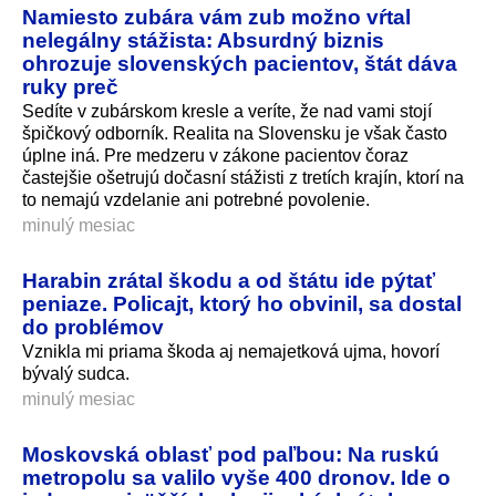
Namiesto zubára vám zub možno vŕtal
nelegálny stážista: Absurdný biznis
ohrozuje slovenských pacientov, štát dáva
ruky preč
Sedíte v zubárskom kresle a veríte, že nad vami stojí
špičkový odborník. Realita na Slovensku je však často
úplne iná. Pre medzeru v zákone pacientov čoraz
častejšie ošetrujú dočasní stážisti z tretích krajín, ktorí na
to nemajú vzdelanie ani potrebné povolenie.
minulý mesiac
Harabin zrátal škodu a od štátu ide pýtať
peniaze. Policajt, ktorý ho obvinil, sa dostal
do problémov
Vznikla mi priama škoda aj nemajetková ujma, hovorí
bývalý sudca.
minulý mesiac
Moskovská oblasť pod paľbou: Na ruskú
metropolu sa valilo vyše 400 dronov. Ide o