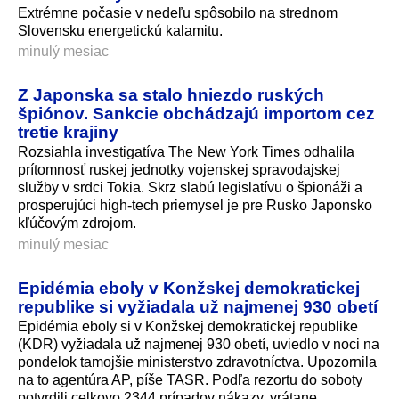
Extrémne počasie v nedeľu spôsobilo na strednom
Slovensku energetickú kalamitu.
minulý mesiac
Z Japonska sa stalo hniezdo ruských
špiónov. Sankcie obchádzajú importom cez
tretie krajiny
Rozsiahla investigatíva The New York Times odhalila
prítomnosť ruskej jednotky vojenskej spravodajskej
služby v srdci Tokia. Skrz slabú legislatívu o špionáži a
prosperujúci high-tech priemysel je pre Rusko Japonsko
kľúčovým zdrojom.
minulý mesiac
Epidémia eboly v Konžskej demokratickej
republike si vyžiadala už najmenej 930 obetí
Epidémia eboly si v Konžskej demokratickej republike
(KDR) vyžiadala už najmenej 930 obetí, uviedlo v noci na
pondelok tamojšie ministerstvo zdravotníctva. Upozornila
na to agentúra AP, píše TASR. Podľa rezortu do soboty
potvrdili celkovo 2344 prípadov nákazy, vrátane