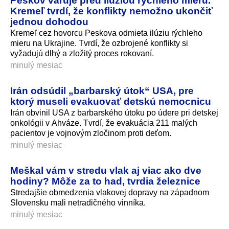
Peskov varuje pred ilúziou rýchleho mieru.
Kremeľ tvrdí, že konflikty nemožno ukončiť
jednou dohodou
Kremeľ cez hovorcu Peskova odmieta ilúziu rýchleho
mieru na Ukrajine. Tvrdí, že ozbrojené konflikty si
vyžadujú dlhý a zložitý proces rokovaní.
minulý mesiac
Irán odsúdil „barbarský útok“ USA, pre
ktorý museli evakuovať detskú nemocnicu
Irán obvinil USA z barbarského útoku po údere pri detskej
onkológii v Ahváze. Tvrdí, že evakuácia 211 malých
pacientov je vojnovým zločinom proti deťom.
minulý mesiac
Meškal vám v stredu vlak aj viac ako dve
hodiny? Môže za to had, tvrdia železnice
Stredajšie obmedzenia vlakovej dopravy na západnom
Slovensku mali netradičného vinníka.
minulý mesiac