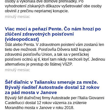
osoby a vykonala dve domové prehliadky. Po
vyhodnotení získaných dôkazov vyšetrovateľ obe osoby
obvinil z prečinu nepriamej korupcie.
minulý mesiac
Viac moci a peňazí Pente. Čo nám hrozí po
zlúčení zdravotných poisťovní
(videopodcast)
Štát alebo Penta. V zdravotnom poistení vám zostanú len
tieto dve možnosti. Poisťovňa Dôvera totiž kupuje
zdravotnú poisťovňu Union, a tak sa v penťáckej
poisťovni ocitnú aj tí, ktorí tam nikdy nechceli byť. Jedinou
alternatívou je prestup do štátnej VšZP.
minulý mesiac
Šéf diaľnic v Taliansku smeruje za mreže.
Bývalý riaditeľ Autostrade dostal 12 rokov
za pád mosta v Janove
Bývalý šéf diaľničnej firmy Autostrade per l'Italia Giovanni
Castellucci dostal 12 rokov väzenia za zrútenie
Morandiho mosta v Janove v roku 2018.