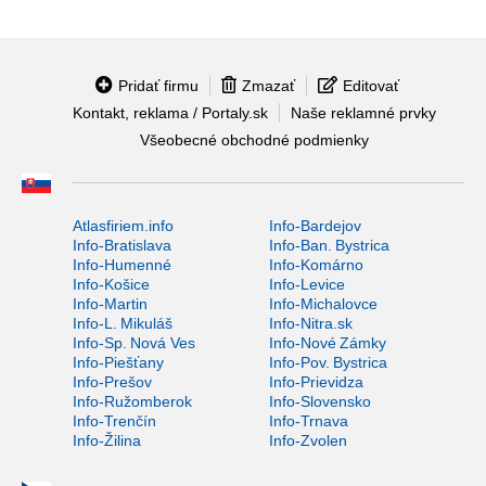
Pridať firmu
Zmazať
Editovať
Kontakt, reklama / Portaly.sk
Naše reklamné prvky
Všeobecné obchodné podmienky
Atlasfiriem.info
Info-Bardejov
Info-Bratislava
Info-Ban. Bystrica
Info-Humenné
Info-Komárno
Info-Košice
Info-Levice
Info-Martin
Info-Michalovce
Info-L. Mikuláš
Info-Nitra.sk
Info-Sp. Nová Ves
Info-Nové Zámky
Info-Piešťany
Info-Pov. Bystrica
Info-Prešov
Info-Prievidza
Info-Ružomberok
Info-Slovensko
Info-Trenčín
Info-Trnava
Info-Žilina
Info-Zvolen