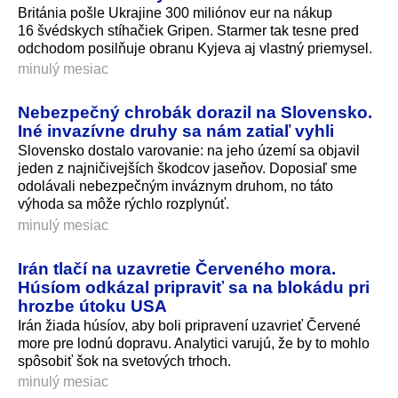
Británia pošle Ukrajine 300 miliónov eur na nákup
16 švédskych stíhačiek Gripen. Starmer tak tesne pred
odchodom posilňuje obranu Kyjeva aj vlastný priemysel.
minulý mesiac
Nebezpečný chrobák dorazil na Slovensko.
Iné invazívne druhy sa nám zatiaľ vyhli
Slovensko dostalo varovanie: na jeho území sa objavil
jeden z najničivejších škodcov jaseňov. Doposiaľ sme
odolávali nebezpečným inváznym druhom, no táto
výhoda sa môže rýchlo rozplynúť.
minulý mesiac
Irán tlačí na uzavretie Červeného mora.
Húsíom odkázal pripraviť sa na blokádu pri
hrozbe útoku USA
Irán žiada húsíov, aby boli pripravení uzavrieť Červené
more pre lodnú dopravu. Analytici varujú, že by to mohlo
spôsobiť šok na svetových trhoch.
minulý mesiac