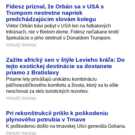
Fidesz priznal, že Orbán sa v USA s
Trumpom nestretne napriek
predchádzajúcim slovám kolegu
Viktor Orbán trávi pobyt v USA len na futbalových
tribúnach, nie v Bielom dome. Fidesz nečakane krotil
špekulácie o jeho stretnutí s Donaldom Trumpom.
minulý mesiac
Zažite africký sen v štýle Levieho kráľa: Do
tejto exotickej destinácie sa dostanete
priamo z Bratislavy
Priame lety prinášajú unikátnu kombináciu
päťhviezdičkového komfortu a života, ktorý sa tu ešte
neschoval za sklo turistických rezortov.
minulý mesiac
Pri rekonštrukcii prišlo k poškodeniu
plynového potrubia v Trnave
K poškodeniu došlo na trnavskej Ulici generála Goliana.
minulý mesiac