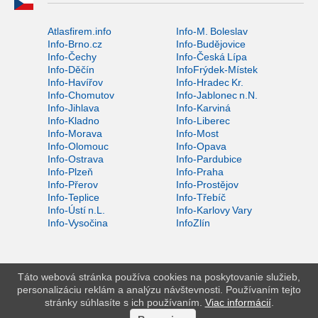
Atlasfirem.info
Info-M. Boleslav
Info-Brno.cz
Info-Budějovice
Info-Čechy
Info-Česká Lípa
Info-Děčín
InfoFrýdek-Místek
Info-Havířov
Info-Hradec Kr.
Info-Chomutov
Info-Jablonec n.N.
Info-Jihlava
Info-Karviná
Info-Kladno
Info-Liberec
Info-Morava
Info-Most
Info-Olomouc
Info-Opava
Info-Ostrava
Info-Pardubice
Info-Plzeň
Info-Praha
Info-Přerov
Info-Prostějov
Info-Teplice
Info-Třebíč
Info-Ústí n.L.
Info-Karlovy Vary
Info-Vysočina
InfoZlín
Táto webová stránka používa cookies na poskytovanie služieb,
personalizáciu reklám a analýzu návštevnosti. Používaním tejto
stránky súhlasíte s ich používaním.
Viac informácií
.