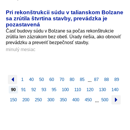
Pri rekonštrukcii súdu v talianskom Bolzane
sa zrútila štvrtina stavby, prevádzka je
pozastavená
Časť budovy súdu v Bolzane sa počas rekonštrukcie
zrútila len zázrakom bez obetí. Úrady riešia, ako obnoviť
prevádzku a preveriť bezpečnosť stavby.
minulý mesiac
1
40
50
60
70
80
85
87
88
89
…
90
91
92
93
95
100
110
120
130
140
150
200
250
300
350
400
450
500
…