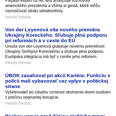
Plejadu expert na reč tela analyzuje rozhovory
amerického prezidenta a všíma si gestá, ktoré môžu
naznačovať stratu sebakontroly.
minulý mesiac
Von der Leyenová víta nového premiéra
Ukrajiny Koreckého. Sľubuje plnú podporu
pri reformách a v ceste do EÚ
Ursula von der Leyenová gratuluje novému premiérovi
Ukrajiny Serhijovi Koreckému a sľubuje plnú podporu.
Európska integrácia má byť v centre jeho reforiem.
minulý mesiac
ÚBOK zasahoval pri akcii Kariéra: Funkciu v
polícii mali vybavovať cez vplyv v politickej
strane
Vyšetrovateľ po zásahu vzniesol obvinenie dvom osobám
z prečinu nepriamej korupcie.
minulý mesiac