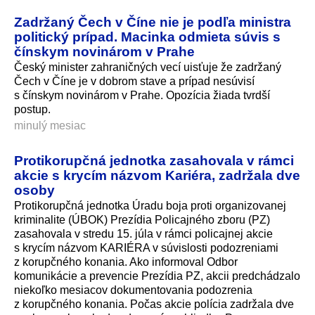
Zadržaný Čech v Číne nie je podľa ministra
politický prípad. Macinka odmieta súvis s
čínskym novinárom v Prahe
Český minister zahraničných vecí uisťuje že zadržaný
Čech v Číne je v dobrom stave a prípad nesúvisí
s čínskym novinárom v Prahe. Opozícia žiada tvrdší
postup.
minulý mesiac
Protikorupčná jednotka zasahovala v rámci
akcie s krycím názvom Kariéra, zadržala dve
osoby
Protikorupčná jednotka Úradu boja proti organizovanej
kriminalite (ÚBOK) Prezídia Policajného zboru (PZ)
zasahovala v stredu 15. júla v rámci policajnej akcie
s krycím názvom KARIÉRA v súvislosti podozreniami
z korupčného konania. Ako informoval Odbor
komunikácie a prevencie Prezídia PZ, akcii predchádzalo
niekoľko mesiacov dokumentovania podozrenia
z korupčného konania. Počas akcie polícia zadržala dve