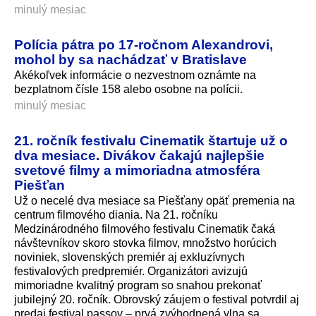
minulý mesiac
Polícia pátra po 17-ročnom Alexandrovi,
mohol by sa nachádzať v Bratislave
Akékoľvek informácie o nezvestnom oznámte na
bezplatnom čísle 158 alebo osobne na polícii.
minulý mesiac
21. ročník festivalu Cinematik štartuje už o
dva mesiace. Divákov čakajú najlepšie
svetové filmy a mimoriadna atmosféra
Piešťan
Už o necelé dva mesiace sa Piešťany opäť premenia na
centrum filmového diania. Na 21. ročníku
Medzinárodného filmového festivalu Cinematik čaká
návštevníkov skoro stovka filmov, množstvo horúcich
noviniek, slovenských premiér aj exkluzívnych
festivalových predpremiér. Organizátori avizujú
mimoriadne kvalitný program so snahou prekonať
jubilejný 20. ročník. Obrovský záujem o festival potvrdil aj
predaj festival passov – prvá zvýhodnená vlna sa