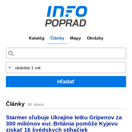
Katalóg
Články
Mapy
Obrázky
Hľadať
Články
90. strana
Starmer sľubuje Ukrajine letku Gripenov za
300 miliónov eur. Británia pomôže Kyjevu
získať 16 švédskych stíhačiek