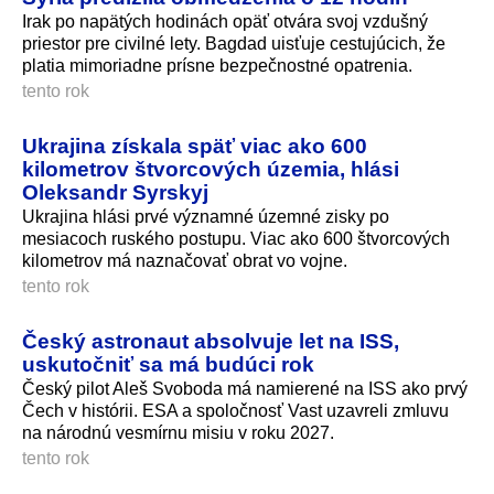
Irak po napätých hodinách opäť otvára svoj vzdušný
priestor pre civilné lety. Bagdad uisťuje cestujúcich, že
platia mimoriadne prísne bezpečnostné opatrenia.
tento rok
Ukrajina získala späť viac ako 600
kilometrov štvorcových územia, hlási
Oleksandr Syrskyj
Ukrajina hlási prvé významné územné zisky po
mesiacoch ruského postupu. Viac ako 600 štvorcových
kilometrov má naznačovať obrat vo vojne.
tento rok
Český astronaut absolvuje let na ISS,
uskutočniť sa má budúci rok
Český pilot Aleš Svoboda má namierené na ISS ako prvý
Čech v histórii. ESA a spoločnosť Vast uzavreli zmluvu
na národnú vesmírnu misiu v roku 2027.
tento rok