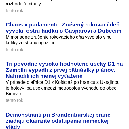
rozhodujú minúty.
tento rok
Chaos v parlamente: Zrušený rokovací deň
vyvolal ostrú hádku o Gašparovi a Dubécim
Mimoriadne zrušenie rokovacieho dňa vyvolalo vlnu
kritiky zo strany opozície.
tento rok
Tri pôvodne vysoko hodnotené úseky D1 na
Zemplín vypadli z prvej pätnástky plánov.
Nahradili ich menej vyťažené
V prípade diaľnice D1 z Košíc až po hranicu s Ukrajinou
je hotový iba úsek medzi metropolou východu po obec
Bidovce.
tento rok
Demonštranti pri Brandenburskej bráne
žiadajú okamžité odstúpenie nemeckej
vlády