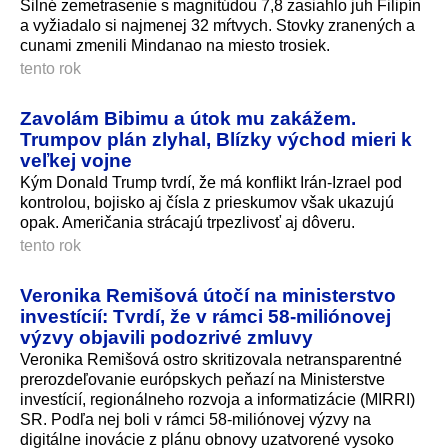
Silné zemetrasenie s magnitúdou 7,8 zasiahlo juh Filipín
a vyžiadalo si najmenej 32 mŕtvych. Stovky zranených a
cunami zmenili Mindanao na miesto trosiek.
tento rok
Zavolám Bibimu a útok mu zakážem.
Trumpov plán zlyhal, Blízky východ mieri k
veľkej vojne
Kým Donald Trump tvrdí, že má konflikt Irán-Izrael pod
kontrolou, bojisko aj čísla z prieskumov však ukazujú
opak. Američania strácajú trpezlivosť aj dôveru.
tento rok
Veronika Remišová útočí na ministerstvo
investícií: Tvrdí, že v rámci 58-miliónovej
výzvy objavili podozrivé zmluvy
Veronika Remišová ostro skritizovala netransparentné
prerozdeľovanie európskych peňazí na Ministerstve
investícií, regionálneho rozvoja a informatizácie (MIRRI)
SR. Podľa nej boli v rámci 58-miliónovej výzvy na
digitálne inovácie z plánu obnovy uzatvorené vysoko