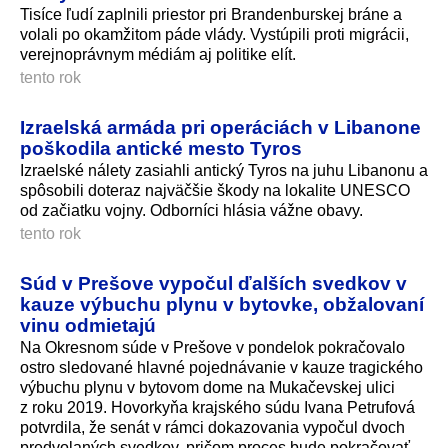
Tisíce ľudí zaplnili priestor pri Brandenburskej bráne a
volali po okamžitom páde vlády. Vystúpili proti migrácii,
verejnoprávnym médiám aj politike elít.
tento rok
Izraelská armáda pri operáciách v Libanone
poškodila antické mesto Tyros
Izraelské nálety zasiahli antický Tyros na juhu Libanonu a
spôsobili doteraz najväčšie škody na lokalite UNESCO
od začiatku vojny. Odborníci hlásia vážne obavy.
tento rok
Súd v Prešove vypočul ďalších svedkov v
kauze výbuchu plynu v bytovke, obžalovaní
vinu odmietajú
Na Okresnom súde v Prešove v pondelok pokračovalo
ostro sledované hlavné pojednávanie v kauze tragického
výbuchu plynu v bytovom dome na Mukačevskej ulici
z roku 2019. Hovorkyňa krajského súdu Ivana Petrufová
potvrdila, že senát v rámci dokazovania vypočul dvoch
predvolaných svedkov, pričom proces bude pokračovať