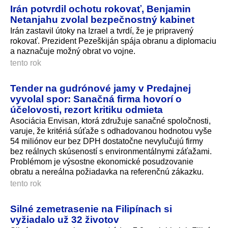
Irán potvrdil ochotu rokovať, Benjamin
Netanjahu zvolal bezpečnostný kabinet
Irán zastavil útoky na Izrael a tvrdí, že je pripravený
rokovať. Prezident Pezeškiján spája obranu a diplomaciu
a naznačuje možný obrat vo vojne.
tento rok
Tender na gudrónové jamy v Predajnej
vyvolal spor: Sanačná firma hovorí o
účelovosti, rezort kritiku odmieta
Asociácia Envisan, ktorá združuje sanačné spoločnosti,
varuje, že kritériá súťaže s odhadovanou hodnotou vyše
54 miliónov eur bez DPH dostatočne nevylučujú firmy
bez reálnych skúseností s environmentálnymi záťažami.
Problémom je výsostne ekonomické posudzovanie
obratu a nereálna požiadavka na referenčnú zákazku.
tento rok
Silné zemetrasenie na Filipínach si
vyžiadalo už 32 životov