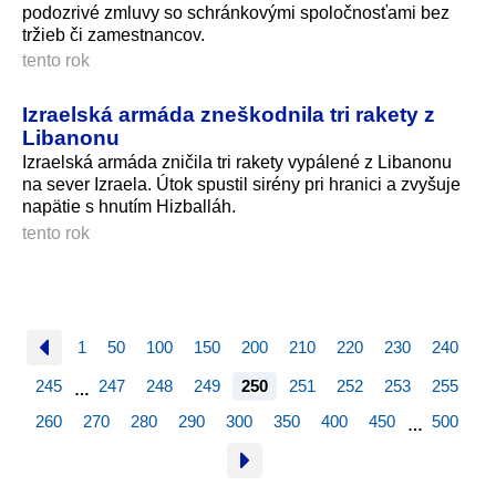
podozrivé zmluvy so schránkovými spoločnosťami bez
tržieb či zamestnancov.
tento rok
Izraelská armáda zneškodnila tri rakety z
Libanonu
Izraelská armáda zničila tri rakety vypálené z Libanonu
na sever Izraela. Útok spustil sirény pri hranici a zvyšuje
napätie s hnutím Hizballáh.
tento rok
1
50
100
150
200
210
220
230
240
245
247
248
249
250
251
252
253
255
…
260
270
280
290
300
350
400
450
500
…