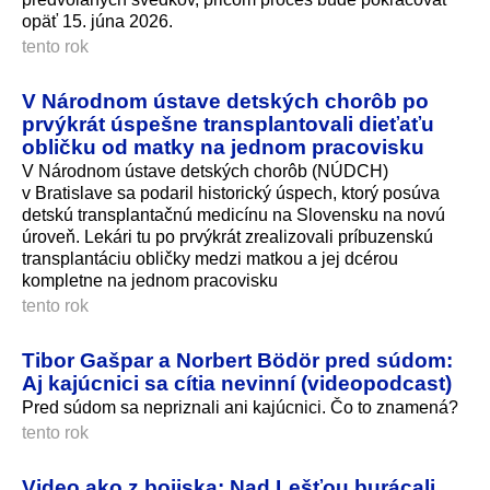
opäť 15. júna 2026.
tento rok
V Národnom ústave detských chorôb po
prvýkrát úspešne transplantovali dieťaťu
obličku od matky na jednom pracovisku
V Národnom ústave detských chorôb (NÚDCH)
v Bratislave sa podaril historický úspech, ktorý posúva
detskú transplantačnú medicínu na Slovensku na novú
úroveň. Lekári tu po prvýkrát zrealizovali príbuzenskú
transplantáciu obličky medzi matkou a jej dcérou
kompletne na jednom pracovisku
tento rok
Tibor Gašpar a Norbert Bödör pred súdom:
Aj kajúcnici sa cítia nevinní (videopodcast)
Pred súdom sa nepriznali ani kajúcnici. Čo to znamená?
tento rok
Video ako z bojiska: Nad Lešťou burácali