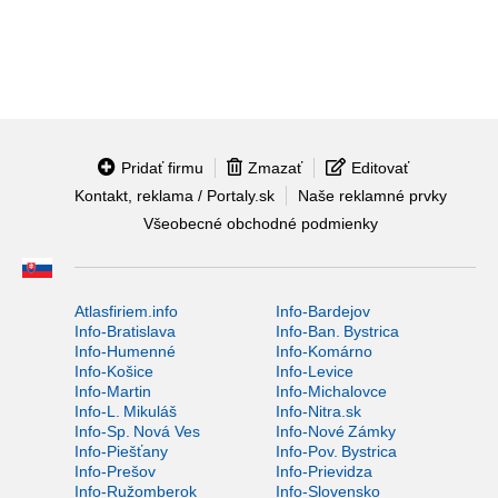
Pridať firmu
Zmazať
Editovať
Kontakt, reklama / Portaly.sk
Naše reklamné prvky
Všeobecné obchodné podmienky
Atlasfiriem.info
Info-Bardejov
Info-Bratislava
Info-Ban. Bystrica
Info-Humenné
Info-Komárno
Info-Košice
Info-Levice
Info-Martin
Info-Michalovce
Info-L. Mikuláš
Info-Nitra.sk
Info-Sp. Nová Ves
Info-Nové Zámky
Info-Piešťany
Info-Pov. Bystrica
Info-Prešov
Info-Prievidza
Info-Ružomberok
Info-Slovensko