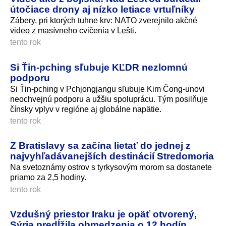
útočiace drony aj nízko letiace vrtuľníky
Zábery, pri ktorých tuhne krv: NATO zverejnilo akčné
video z masívneho cvičenia v Lešti.
tento rok
Si Ťin-pching sľubuje KĽDR nezlomnú
podporu
Si Ťin-pching v Pchjongjangu sľubuje Kim Čong-unovi
neochvejnú podporu a užšiu spoluprácu. Tým posilňuje
čínsky vplyv v regióne aj globálne napätie.
tento rok
Z Bratislavy sa začína lietať do jednej z
najvyhľadávanejších destinácií Stredomoria
Na svetoznámy ostrov s tyrkysovým morom sa dostanete
priamo za 2,5 hodiny.
tento rok
Vzdušný priestor Iraku je opäť otvorený,
Sýria predĺžila obmedzenia o 12 hodín