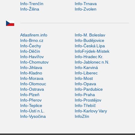
Info-Trenčín
Info-Trnava
Info-Žilina
Info-Zvolen
Atlasfirem.info
Info-M. Boleslav
Info-Brno.cz
Info-Budějovice
Info-Čechy
Info-Česká Lípa
Info-Děčín
InfoFrýdek-Místek
Info-Havířov
Info-Hradec Kr.
Info-Chomutov
Info-Jablonec n.N.
Info-Jihlava
Info-Karviná
Info-Kladno
Info-Liberec
Info-Morava
Info-Most
Info-Olomouc
Info-Opava
Info-Ostrava
Info-Pardubice
Info-Plzeň
Info-Praha
Info-Přerov
Info-Prostějov
Info-Teplice
Info-Třebíč
Info-Ústí n.L.
Info-Karlovy Vary
Info-Vysočina
InfoZlín