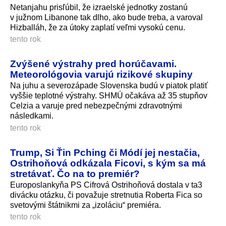
Netanjahu prisľúbil, že izraelské jednotky zostanú
v južnom Libanone tak dlho, ako bude treba, a varoval
Hizballáh, že za útoky zaplatí veľmi vysokú cenu.
tento rok
Zvýšené výstrahy pred horúčavami.
Meteorológovia varujú rizikové skupiny
Na juhu a severozápade Slovenska budú v piatok platiť
vyššie teplotné výstrahy. SHMÚ očakáva až 35 stupňov
Celzia a varuje pred nebezpečnými zdravotnými
následkami.
tento rok
Trump, Si Ťin Pching či Módí jej nestačia,
Ostrihoňová odkázala Ficovi, s kým sa má
stretávať. Čo na to premiér?
Europoslankyňa PS Cifrová Ostrihoňová dostala v ta3
divácku otázku, či považuje stretnutia Roberta Fica so
svetovými štátnikmi za „izoláciu“ premiéra.
tento rok