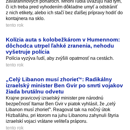
zaváraninových pohároch. Mnohí ľudia uvažujú nad tým,
či ich treba pred vyhodením dôkladne umyť a odstrániť
z nich etikety, alebo ich stačí bez ďalšej prípravy hodiť do
kontajnera na sklo.
tento rok
Kolízia auta s kolobežkárom v Humennom:
dôchodca utrpel ľahké zranenia, nehodu
vyšetruje polícia
Polícia vyzýva ľudí, aby zvýšili opatrnosť na cestách.
tento rok
„Celý Libanon musí zhorieť“: Radikálny
izraelský minister Ben Gvir po smrti vojakov
žiada brutálnu odvetu
Krajne pravicový izraelský minister pre národnú
bezpečnosť Itamar Ben Gvir v piatok vyhlásil, že „celý
Libanon musí zhorieť“. Reagoval tak na nočný útok
Hizballáhu, pri ktorom na juhu Libanonu zahynuli štyria
izraelskí vojaci vrátane veliteľa práporu.
tento rok