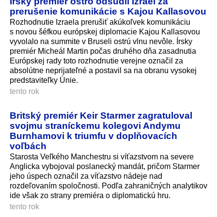
Írsky premiér ostro odsúdil Izrael za
prerušenie komunikácie s Kajou Kallasovou
Rozhodnutie Izraela prerušiť akúkoľvek komunikáciu
s novou šéfkou európskej diplomacie Kajou Kallasovou
vyvolalo na summite v Bruseli ostrú vlnu nevôle. Írsky
premiér Micheál Martin počas druhého dňa zasadnutia
Európskej rady toto rozhodnutie verejne označil za
absolútne neprijateľné a postavil sa na obranu vysokej
predstaviteľky Ú­nie.
tento rok
Britský premiér Keir Starmer zagratuloval
svojmu straníckemu kolegovi Andymu
Burnhamovi k triumfu v doplňovacích
voľbách
Starosta Veľkého Manchestru si víťazstvom na severe
Anglicka vybojoval poslanecký mandát, pričom Starmer
jeho úspech označil za víťazstvo nádeje nad
rozdeľovaním spoločnosti. Podľa zahraničných analytikov
ide však zo strany premiéra o diplomatickú hru.
tento rok