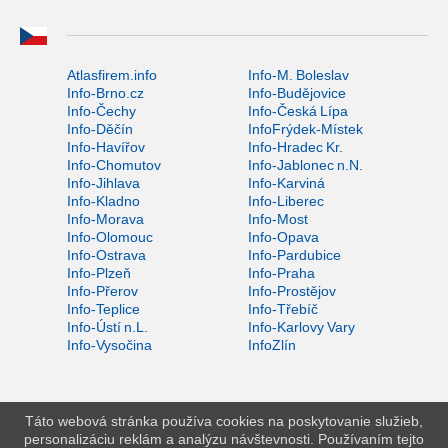
Atlasfirem.info
Info-M. Boleslav
Info-Brno.cz
Info-Budějovice
Info-Čechy
Info-Česká Lípa
Info-Děčín
InfoFrýdek-Místek
Info-Havířov
Info-Hradec Kr.
Info-Chomutov
Info-Jablonec n.N.
Info-Jihlava
Info-Karviná
Info-Kladno
Info-Liberec
Info-Morava
Info-Most
Info-Olomouc
Info-Opava
Info-Ostrava
Info-Pardubice
Info-Plzeň
Info-Praha
Info-Přerov
Info-Prostějov
Info-Teplice
Info-Třebíč
Info-Ústí n.L.
Info-Karlovy Vary
Info-Vysočina
InfoZlín
Táto webová stránka používa cookies na poskytovanie služieb,
personalizáciu reklám a analýzu návštevnosti. Používaním tejto