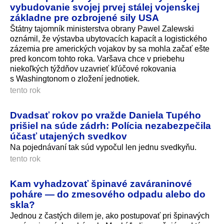
vybudovanie svojej prvej stálej vojenskej
základne pre ozbrojené sily USA
Štátny tajomník ministerstva obrany Pawel Zalewski
oznámil, že výstavba ubytovacích kapacít a logistického
zázemia pre amerických vojakov by sa mohla začať ešte
pred koncom tohto roka. Varšava chce v priebehu
niekoľkých týždňov uzavrieť kľúčové rokovania
s Washingtonom o zložení jednotiek.
tento rok
Dvadsať rokov po vražde Daniela Tupého
prišiel na súde zádrh: Polícia nezabezpečila
účasť utajených svedkov
Na pojednávaní tak súd vypočul len jednu svedkyňu.
tento rok
Kam vyhadzovať špinavé zaváraninové
poháre — do zmesového odpadu alebo do
skla?
Jednou z častých dilem je, ako postupovať pri špinavých