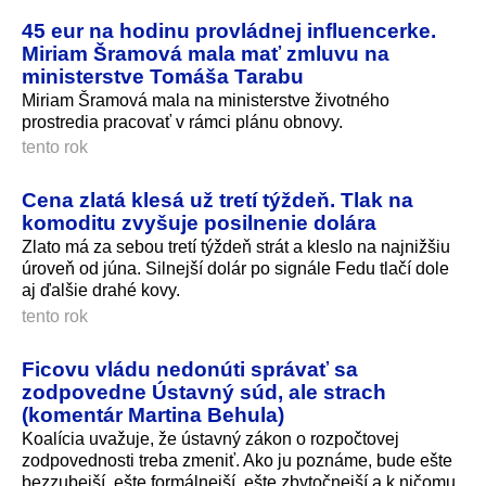
45 eur na hodinu provládnej influencerke.
Miriam Šramová mala mať zmluvu na
ministerstve Tomáša Tarabu
Miriam Šramová mala na ministerstve životného
prostredia pracovať v rámci plánu obnovy.
tento rok
Cena zlatá klesá už tretí týždeň. Tlak na
komoditu zvyšuje posilnenie dolára
Zlato má za sebou tretí týždeň strát a kleslo na najnižšiu
úroveň od júna. Silnejší dolár po signále Fedu tlačí dole
aj ďalšie drahé kovy.
tento rok
Ficovu vládu nedonúti správať sa
zodpovedne Ústavný súd, ale strach
(komentár Martina Behula)
Koalícia uvažuje, že ústavný zákon o rozpočtovej
zodpovednosti treba zmeniť. Ako ju poznáme, bude ešte
bezzubejší, ešte formálnejší, ešte zbytočnejší a k ničomu