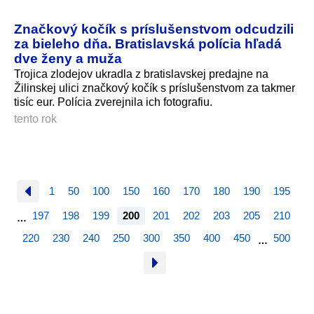
Značkový kočík s príslušenstvom odcudzili
za bieleho dňa. Bratislavská polícia hľadá
dve ženy a muža
Trojica zlodejov ukradla z bratislavskej predajne na
Žilinskej ulici značkový kočík s príslušenstvom za takmer
tisíc eur. Polícia zverejnila ich fotografiu.
tento rok
1
50
100
150
160
170
180
190
195
197
198
199
200
201
202
203
205
210
…
220
230
240
250
300
350
400
450
500
…