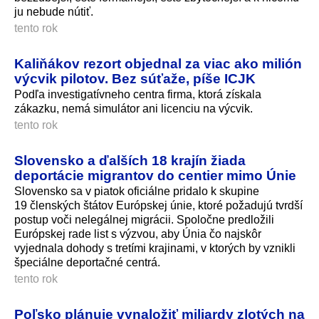
ju nebude nútiť.
tento rok
Kaliňákov rezort objednal za viac ako milión
výcvik pilotov. Bez súťaže, píše ICJK
Podľa investigatívneho centra firma, ktorá získala
zákazku, nemá simulátor ani licenciu na výcvik.
tento rok
Slovensko a ďalších 18 krajín žiada
deportácie migrantov do centier mimo Únie
Slovensko sa v piatok oficiálne pridalo k skupine
19 členských štátov Európskej únie, ktoré požadujú tvrdší
postup voči nelegálnej migrácii. Spoločne predložili
Európskej rade list s výzvou, aby Únia čo najskôr
vyjednala dohody s tretími krajinami, v ktorých by vznikli
špeciálne deportačné centrá.
tento rok
Poľsko plánuje vynaložiť miliardy zlotých na