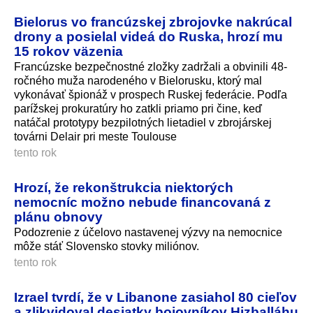
Bielorus vo francúzskej zbrojovke nakrúcal
drony a posielal videá do Ruska, hrozí mu
15 rokov väzenia
Francúzske bezpečnostné zložky zadržali a obvinili 48-
ročného muža narodeného v Bielorusku, ktorý mal
vykonávať špionáž v prospech Ruskej federácie. Podľa
parížskej prokuratúry ho zatkli priamo pri čine, keď
natáčal prototypy bezpilotných lietadiel v zbrojárskej
továrni Delair pri meste Toulouse
tento rok
Hrozí, že rekonštrukcia niektorých
nemocníc možno nebude financovaná z
plánu obnovy
Podozrenie z účelovo nastavenej výzvy na nemocnice
môže stáť Slovensko stovky miliónov.
tento rok
Izrael tvrdí, že v Libanone zasiahol 80 cieľov
a zlikvidoval desiatky bojovníkov Hizballáhu