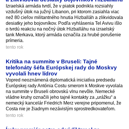
Izraelská armáda tvrdí, že v piatok podnikla rozsiahly
vzdušný útok na južný Libanon, pri ktorom zasiahla viac
než 80 cieľov militantného hnutia Hizballáh a zlikvidovala
desiatky jeho bojovníkov. Podľa vyhlásenia Tel Avivu išlo
o tvrdú reakciu na nočný útok Hizballáhu na izraelský
tank Merkava, ktorý armáda označila za hrubé porušenie
prímeria.
tento rok
Kritika na summite v Bruseli: Tajné
telefonáty šéfa Európskej rady do Moskvy
vyvolali hnev lídrov
Vopred neoznámená diplomatická iniciatíva predsedu
Európskej rady Antónia Costu smerom k Moskve vyvolala
na summite v Bruseli obrovskú vlnu nevôle. Nemecké
vládne kruhy označili jeho tajné kontakty za „urážku“ a
nemecký kancelár Friedrich Merz verejne pripomenul, že
Costa nie je žiadnym nezávislým sprostredkovateľom.
tento rok