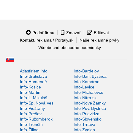
Pridať firmu
Zmazať
Editovať
Kontakt, reklama / Portaly.sk
Naše reklamné prvky
Všeobecné obchodné podmienky
Atlasfiriem.info
Info-Bardejov
Info-Bratislava
Info-Ban. Bystrica
Info-Humenné
Info-Komárno
Info-Košice
Info-Levice
Info-Martin
Info-Michalovce
Info-L. Mikuláš
Info-Nitra.sk
Info-Sp. Nová Ves
Info-Nové Zámky
Info-Piešťany
Info-Pov. Bystrica
Info-Prešov
Info-Prievidza
Info-Ružomberok
Info-Slovensko
Info-Trenčín
Info-Trnava
Info-Žilina
Info-Zvolen