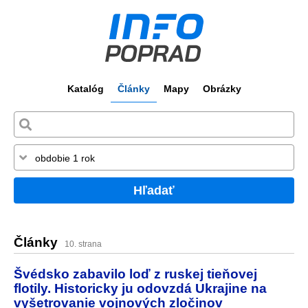
Katalóg
Články
Mapy
Obrázky
Hľadať
Články
10. strana
Švédsko zabavilo loď z ruskej tieňovej
flotily. Historicky ju odovzdá Ukrajine na
vyšetrovanie vojnových zločinov