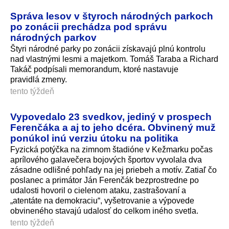
Správa lesov v štyroch národných parkoch
po zonácii prechádza pod správu
národných parkov
Štyri národné parky po zonácii získavajú plnú kontrolu
nad vlastnými lesmi a majetkom. Tomáš Taraba a Richard
Takáč podpísali memorandum, ktoré nastavuje
pravidlá zmeny.
tento týždeň
Vypovedalo 23 svedkov, jediný v prospech
Ferenčáka a aj to jeho dcéra. Obvinený muž
ponúkol inú verziu útoku na politika
Fyzická potýčka na zimnom štadióne v Kežmarku počas
aprílového galavečera bojových športov vyvolala dva
zásadne odlišné pohľady na jej priebeh a motív. Zatiaľ čo
poslanec a primátor Ján Ferenčák bezprostredne po
udalosti hovoril o cielenom ataku, zastrašovaní a
„atentáte na demokraciu“, vyšetrovanie a výpovede
obvineného stavajú udalosť do celkom iného svetla.
tento týždeň