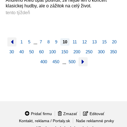
Andrého Rieu opäť potvrdil, že nejde len o koncert
klasickej hudby, ale o zážitok na celý život.
tento týždeň
1
5
7
8
9
10
11
12
13
15
20
…
30
40
50
60
100
150
200
250
300
350
400
450
500
…
Pridať firmu
Zmazať
Editovať
Kontakt, reklama / Portaly.sk
Naše reklamné prvky