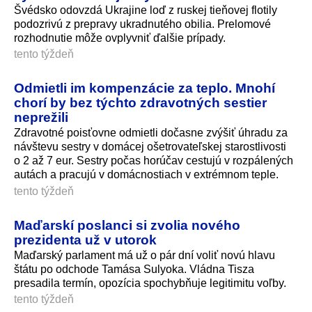
Švédsko odovzdá Ukrajine loď z ruskej tieňovej flotily
podozrivú z prepravy ukradnutého obilia. Prelomové
rozhodnutie môže ovplyvniť ďalšie prípady.
tento týždeň
Odmietli im kompenzácie za teplo. Mnohí
chorí by bez týchto zdravotných sestier
neprežili
Zdravotné poisťovne odmietli dočasne zvýšiť úhradu za
návštevu sestry v domácej ošetrovateľskej starostlivosti
o 2 až 7 eur. Sestry počas horúčav cestujú v rozpálených
autách a pracujú v domácnostiach v extrémnom teple.
tento týždeň
Maďarskí poslanci si zvolia nového
prezidenta už v utorok
Maďarský parlament má už o pár dní voliť novú hlavu
štátu po odchode Tamása Sulyoka. Vládna Tisza
presadila termín, opozícia spochybňuje legitimitu voľby.
tento týždeň