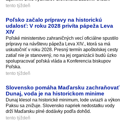
tento týždeň
Poľsko začalo prípravy na historickú
udalosť: V roku 2028 privíta pápeža Leva
XIV
Poľské ministerstvo zahraničných vecí oficiálne spustilo
prípravy na návštevu pápeža Leva XIV., ktorá sa má
uskutočniť v roku 2028. Presný termín apoštolskej cesty
zatiaľ nie je stanovený, no na jej organizácii budú úzko
spolupracovať poľská vláda a Konferencia biskupov
Poľska.
tento týždeň
Slovensko pomáha Maďarsku zachraňovať
Dunaj, voda je na historickom minime
Dunaj klesol na historické minimum, lode uviazli a výkon
Paksu sa znižuje. Slovensko napriek nedostatku vody
drží Maďarsku plné dodávky podľa dohôd.
tento týždeň