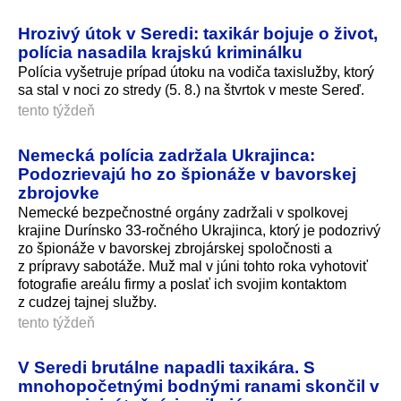
Hrozivý útok v Seredi: taxikár bojuje o život,
polícia nasadila krajskú kriminálku
Polícia vyšetruje prípad útoku na vodiča taxislužby, ktorý
sa stal v noci zo stredy (5. 8.) na štvrtok v meste Sereď.
tento týždeň
Nemecká polícia zadržala Ukrajinca:
Podozrievajú ho zo špionáže v bavorskej
zbrojovke
Nemecké bezpečnostné orgány zadržali v spolkovej
krajine Durínsko 33-ročného Ukrajinca, ktorý je podozrivý
zo špionáže v bavorskej zbrojárskej spoločnosti a
z prípravy sabotáže. Muž mal v júni tohto roka vyhotoviť
fotografie areálu firmy a poslať ich svojim kontaktom
z cudzej tajnej služby.
tento týždeň
V Seredi brutálne napadli taxikára. S
mnohopočetnými bodnými ranami skončil v