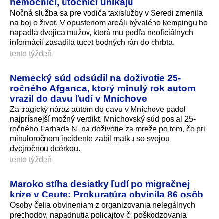
nemocnici, útočníci unikajú
Nočná služba sa pre vodiča taxislužby v Seredi zmenila
na boj o život. V opustenom areáli bývalého kempingu ho
napadla dvojica mužov, ktorá mu podľa neoficiálnych
informácií zasadila tucet bodných rán do chrbta.
tento týždeň
Nemecký súd odsúdil na doživotie 25-
ročného Afganca, ktorý minulý rok autom
vrazil do davu ľudí v Mníchove
Za tragický náraz autom do davu v Mníchove padol
najprísnejší možný verdikt. Mníchovský súd poslal 25-
ročného Farhada N. na doživotie za mreže po tom, čo pri
minuloročnom incidente zabil matku so svojou
dvojročnou dcérkou.
tento týždeň
Maroko stíha desiatky ľudí po migračnej
kríze v Ceute: Prokuratúra obvinila 86 osôb
Osoby čelia obvineniam z organizovania nelegálnych
prechodov, napadnutia policajtov či poškodzovania