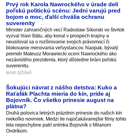
Prvý rok Karola Nawrockého v úrade delí
poľskú politickú scénu: Jedni varujú pred
bojom o moc, ďalší chvália ochranu
suverenity
Minister zahraničných vecí Radosław Sikorski vo štvrtok
vyzval hlavi štátu, aby konal v prospech krajiny a
neusiloval sa o rozširovanie svojich právomocí či
blokovanie menovania veľvyslancov. Naopak, bývalý
premiér Mateusz Morawiecki oceni Nawrockého ako
nezávislého prezidenta, ktorý dôsledne bráni poľskú
suverenitu.
tento týždeň
Šokujúci návrat z nášho detstva: Kuko a
Raťafák Plachta mieria do kín, príde aj
Bojovník. Čo všetko prinesie august na
plátna?
Druhá polovica letných prázdnin prinesie do našich kín
niekoľko noviniek. Medzi tie najočakávanejšie filmy tohto
leta nepochybne patrí snímka Bojovník s Milanom
Ondríkom.