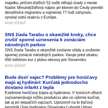
majetku, pričom ďalších 52 osôb stíhajú úrady v meste
Nador. Minulotýždňový nápor, pri ktorom do Ceuty prenikli
desaťtisíce migrantov a najmenej 77 ľudí zahynulo,
vyvolal ostrú reakciu v Európe.
tento týždeň
SNS žiada Tarabu o okamžité kroky, chce
zrušiť sporné uznesenia k zonáciám
národných parkov
SNS žiada Tarabu o okamžité zvolanie vlády a zrušenie
spornej zonácie národných parkov. Varuje pred stratou
450 miliónov eur z plánu obnovy pre Slovensko.
tento týždeň
Bude dosť vajec? Problémy pre horúčavy
majú aj hydinári: Kurčatá jednoducho
dostanú infarkt z tepla
Extrémne horúčavy trápia aj hydinárov. V horúcich dňoch
zaznamenávajú nižšiu produkciu ako vo výkrme kurčiat,
tak aj pri slepačích vajciach. Upozornil na to tlačový
tajomník Únie hydinárov Slovenska Ľubomír Urban.