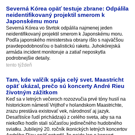
Severná Kórea opäť testuje zbrane: Odpálila
neidentifikovaný projektil smerom k
Japonskému moru
Severná Kórea vo štvrtok odpálila najmenej jeden
neidentifikovaný projektil smerom k Japonskému moru.
Podľa japonského ministerstva obrany išlo s najväčšou
pravdepodobnosťou o balistickú raketu. Juhokórejská
armáda incident monitoruje a zatiaľ neposkytla
podrobnejšie detaily.
tento týždeň
Tam, kde valčík spája celý svet. Maastricht
opäť ukázal, prečo sú koncerty André Rieu
životným zážitkom
Keď sa v letných večeroch rozozvučia prvé tóny huslí na
historickom námestí Vrijthof v holandskom Maastrichte,
zrazu prestáva existovať vek, národnosť aj jazyk.
Desaťtisíce ľudí prichádzajú z celého sveta, aby sa na
niekoľko hodín stali súčasťou jedinečného hudobného
sviatku. Jubilejný 20. ročník ikonických letných koncertov