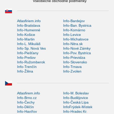
Všeobecné obchodné podmienky
Atlasfiriem.info
Info-Bardejov
Info-Bratislava
Info-Ban. Bystrica
Info-Humenné
Info-Komárno
Info-Košice
Info-Levice
Info-Martin
Info-Michalovce
Info-L. Mikuláš
Info-Nitra.sk
Info-Sp. Nová Ves
Info-Nové Zámky
Info-Piešťany
Info-Pov. Bystrica
Info-Prešov
Info-Prievidza
Info-Ružomberok
Info-Slovensko
Info-Trenčín
Info-Trnava
Info-Žilina
Info-Zvolen
Atlasfirem.info
Info-M. Boleslav
Info-Brno.cz
Info-Budějovice
Info-Čechy
Info-Česká Lípa
Info-Děčín
InfoFrýdek-Místek
Info-Havířov
Info-Hradec Kr.