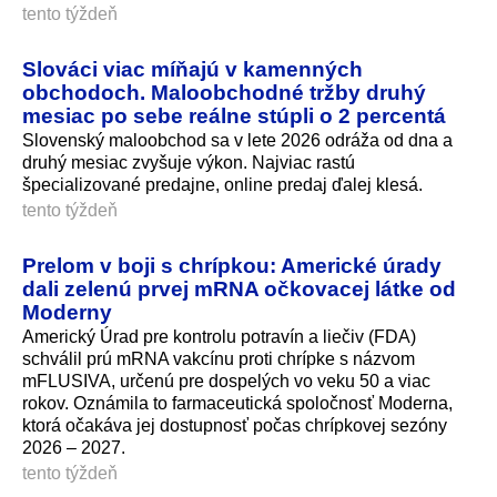
tento týždeň
Slováci viac míňajú v kamenných
obchodoch. Maloobchodné tržby druhý
mesiac po sebe reálne stúpli o 2 percentá
Slovenský maloobchod sa v lete 2026 odráža od dna a
druhý mesiac zvyšuje výkon. Najviac rastú
špecializované predajne, online predaj ďalej klesá.
tento týždeň
Prelom v boji s chrípkou: Americké úrady
dali zelenú prvej mRNA očkovacej látke od
Moderny
Americký Úrad pre kontrolu potravín a liečiv (FDA)
schválil prú mRNA vakcínu proti chrípke s názvom
mFLUSIVA, určenú pre dospelých vo veku 50 a viac
rokov. Oznámila to farmaceutická spoločnosť Moderna,
ktorá očakáva jej dostupnosť počas chrípkovej sezóny
2026 – 2027.
tento týždeň