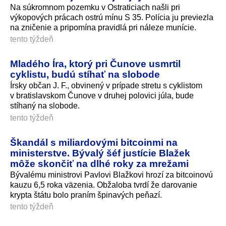
Na súkromnom pozemku v Ostraticiach našli pri
výkopových prácach ostrú mínu S 35. Polícia ju previezla
na zničenie a pripomína pravidlá pri náleze munície.
tento týždeň
Mladého Íra, ktorý pri Čunove usmrtil
cyklistu, budú stíhať na slobode
Írsky občan J. F., obvinený v prípade stretu s cyklistom
v bratislavskom Čunove v druhej polovici júla, bude
stíhaný na slobode.
tento týždeň
Škandál s miliardovými bitcoinmi na
ministerstve. Bývalý šéf justície Blažek
môže skončiť na dlhé roky za mrežami
Bývalému ministrovi Pavlovi Blažkovi hrozí za bitcoinovú
kauzu 6,5 roka väzenia. Obžaloba tvrdí že darovanie
krypta štátu bolo praním špinavých peňazí.
tento týždeň