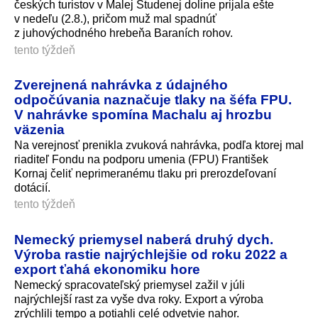
českých turistov v Malej Studenej doline prijala ešte
v nedeľu (2.8.), pričom muž mal spadnúť
z juhovýchodného hrebeňa Baraních rohov.
tento týždeň
Zverejnená nahrávka z údajného
odpočúvania naznačuje tlaky na šéfa FPU.
V nahrávke spomína Machalu aj hrozbu
väzenia
Na verejnosť prenikla zvuková nahrávka, podľa ktorej mal
riaditeľ Fondu na podporu umenia (FPU) František
Kornaj čeliť neprimeranému tlaku pri prerozdeľovaní
dotácií.
tento týždeň
Nemecký priemysel naberá druhý dych.
Výroba rastie najrýchlejšie od roku 2022 a
export ťahá ekonomiku hore
Nemecký spracovateľský priemysel zažil v júli
najrýchlejší rast za vyše dva roky. Export a výroba
zrýchlili tempo a potiahli celé odvetvie nahor.