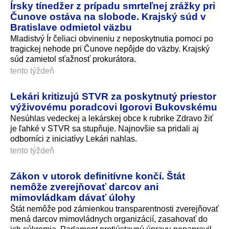
Írsky tínedžer z prípadu smrteľnej zrážky pri
Čunove ostáva na slobode. Krajský súd v
Bratislave odmietol väzbu
Mladistvý Ír čeliaci obvineniu z neposkytnutia pomoci po
tragickej nehode pri Čunove nepôjde do väzby. Krajský
súd zamietol sťažnosť prokurátora.
tento týždeň
Lekári kritizujú STVR za poskytnutý priestor
výživovému poradcovi Igorovi Bukovskému
Nesúhlas vedeckej a lekárskej obce k rubrike Zdravo žiť
je ľahké v STVR sa stupňuje. Najnovšie sa pridali aj
odborníci z iniciatívy Lekári nahlas.
tento týždeň
Zákon v utorok definitívne končí. Štát
nemôže zverejňovať darcov ani
mimovládkam dávať úlohy
Štát nemôže pod zámienkou transparentnosti zverejňovať
mená darcov mimovládnych organizácií, zasahovať do