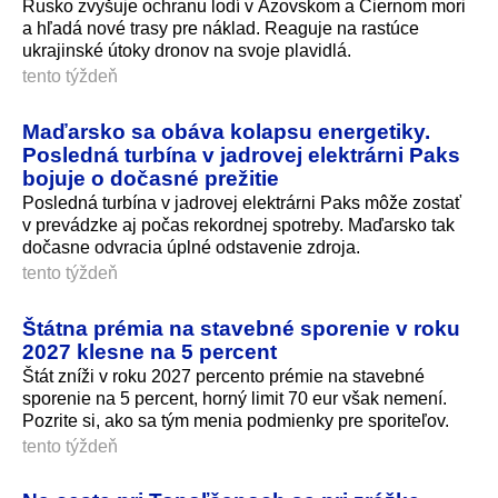
Rusko zvyšuje ochranu lodí v Azovskom a Čiernom mori
a hľadá nové trasy pre náklad. Reaguje na rastúce
ukrajinské útoky dronov na svoje plavidlá.
tento týždeň
Maďarsko sa obáva kolapsu energetiky.
Posledná turbína v jadrovej elektrárni Paks
bojuje o dočasné prežitie
Posledná turbína v jadrovej elektrárni Paks môže zostať
v prevádzke aj počas rekordnej spotreby. Maďarsko tak
dočasne odvracia úplné odstavenie zdroja.
tento týždeň
Štátna prémia na stavebné sporenie v roku
2027 klesne na 5 percent
Štát zníži v roku 2027 percento prémie na stavebné
sporenie na 5 percent, horný limit 70 eur však nemení.
Pozrite si, ako sa tým menia podmienky pre sporiteľov.
tento týždeň