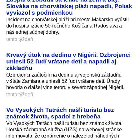
Slováka na chorvátskej pláži napadli, Poliak
vyviazol s podmienkou
Incident na chorvátskej pláži pri meste Makarska vyústil
do hospitalizácie 50-ročného Košičana Radoslava a
následnej súdnej dohry.
tento týždeň
Krvavý útok na dedinu v Nigérii. Ozbrojenci
uniesli 52 ľudí vrátane detí a napadli aj
základňu
Ozbrojenci zaútočili na dedinu aj vojenskú základňu
v štáte Zamfara a uniesli 52 ľudí vrátane detí. Úrady
hovoria o ďalšej vlne teroru v severozápadnej Nigérii.
tento týždeň
Vo Vysokých Tatrách našli turistu bez
známok života, spadol z hrebeňa
Vo Vysokých Tatrách našli turistu bez známok života.
Horská záchranná služba (HZS) na webovej stránke
informovala, že oznámenie o náleze od náhodných