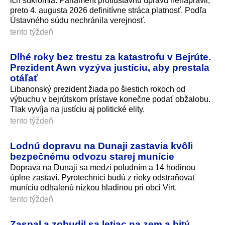
ich súkromia. Parlament protiústavnú úpravu nenapravil,
preto 4. augusta 2026 definitívne stráca platnosť. Podľa
Ústavného súdu nechránila verejnosť.
tento týždeň
Dlhé roky bez trestu za katastrofu v Bejrúte.
Prezident Awn vyzýva justíciu, aby prestala
otáľať
Libanonský prezident žiada po šiestich rokoch od
výbuchu v bejrútskom prístave konečne podať obžalobu.
Tlak vyvíja na justíciu aj politické elity.
tento týždeň
Lodnú dopravu na Dunaji zastavia kvôli
bezpečnému odvozu starej munície
Doprava na Dunaji sa medzi poludním a 14 hodinou
úplne zastaví. Pyrotechnici budú z rieky odstraňovať
muníciu odhalenú nízkou hladinou pri obci Virt.
tento týždeň
Zaspal a zobudil sa letiac na zem a bitý.