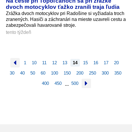
Na ceste pri Topoľčanoch sa pri zrážke
dvoch motocyklov ťažko zranili traja ľudia
Zrážka dvoch motocyklov pri Radošine si vyžiadala troch
zranených. Hasiči a záchranári na mieste uzavreli cestu a
zabezpečovali havarované stroje.
tento týždeň
1
10
11
12
13
14
15
16
17
20
30
40
50
60
100
150
200
250
300
350
400
450
500
…