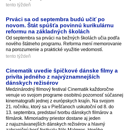
tento týždeň
Prváci sa od septembra budú učiť po
novom. Štát spúšťa povinnú kurikulárnu
reformu na základných školách
Od septembra sa prváci na bežných školách učia podľa
nového štátneho programu. Reforma mení memorovanie
na porozumenie a praktické využitie vedomostí.
tento týždeň
Cinematik uvedie špičkové dánske filmy a
privíta jedného z najvýznamnejších
dánskych režisérov
Medzinárodný filmový festival Cinematik každoročne
venuje vo svojom programe osobitnú pozornosť súčasnej
kinematografii jednej z európskych krajín. Na svojom
21. ročníku, ktorý sa v Piešťanoch uskutoční od 8. do
13. septembra, predstaví tvorbu dánskych filmárov a
filmárok. Mimoriadny priestor dostane aj jeden
z najuznávanejších dánskych režisérov a hlavný
zahraničný hosť festivalu Nils Malmros, ktorého