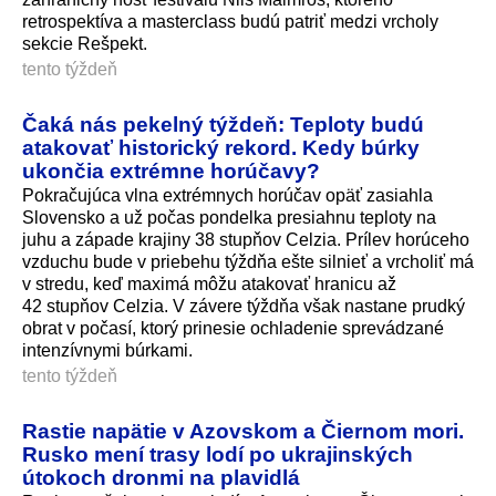
retrospektíva a masterclass budú patriť medzi vrcholy
sekcie Rešpekt.
tento týždeň
Čaká nás pekelný týždeň: Teploty budú
atakovať historický rekord. Kedy búrky
ukončia extrémne horúčavy?
Pokračujúca vlna extrémnych horúčav opäť zasiahla
Slovensko a už počas pondelka presiahnu teploty na
juhu a západe krajiny 38 stupňov Celzia. Prílev horúceho
vzduchu bude v priebehu týždňa ešte silnieť a vrcholiť má
v stredu, keď maximá môžu atakovať hranicu až
42 stupňov Celzia. V závere týždňa však nastane prudký
obrat v počasí, ktorý prinesie ochladenie sprevádzané
intenzívnymi búrkami.
tento týždeň
Rastie napätie v Azovskom a Čiernom mori.
Rusko mení trasy lodí po ukrajinských
útokoch dronmi na plavidlá