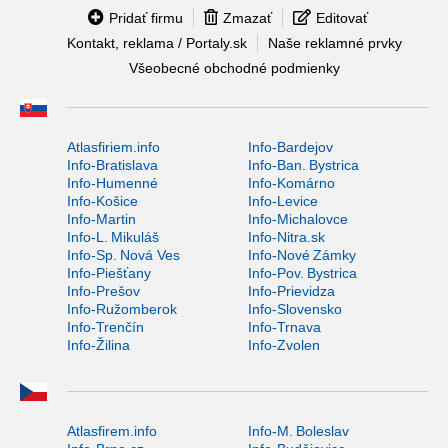
Pridať firmu
Zmazať
Editovať
Kontakt, reklama / Portaly.sk
Naše reklamné prvky
Všeobecné obchodné podmienky
Atlasfiriem.info
Info-Bardejov
Info-Bratislava
Info-Ban. Bystrica
Info-Humenné
Info-Komárno
Info-Košice
Info-Levice
Info-Martin
Info-Michalovce
Info-L. Mikuláš
Info-Nitra.sk
Info-Sp. Nová Ves
Info-Nové Zámky
Info-Piešťany
Info-Pov. Bystrica
Info-Prešov
Info-Prievidza
Info-Ružomberok
Info-Slovensko
Info-Trenčín
Info-Trnava
Info-Žilina
Info-Zvolen
Atlasfirem.info
Info-M. Boleslav