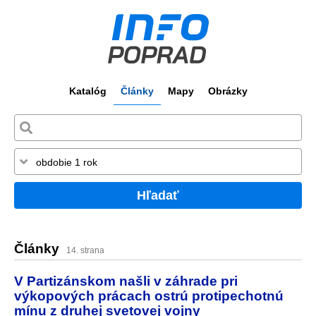
Katalóg
Články
Mapy
Obrázky
Hľadať
Články
14. strana
V Partizánskom našli v záhrade pri
výkopových prácach ostrú protipechotnú
mínu z druhej svetovej vojny