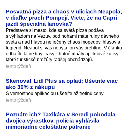
Posvätná pizza a chaos v uliciach Neapola,
v diaľke prach Pompejí. Viete, že na Capri
jazdí špeciálna lanovka?
Predstavte si mesto, kde sa svätá pizza podáva
s výhľadom na Vezuv, pod nohami máte ruiny dávneho
sveta a nad hlavou neliečený chaos mopedov, hlasov a
legiend. Neapol si vás nepýta, on vás prehltne. V článku
odhalíte tajné tipy, trasy, chutné rituály aj filmové kulisy,
ktoré turistické brožúry radšej obchádzajú.
tento týždeň
Skenovať Lidl Plus sa oplatí: Ušetrite viac
ako 30% z nákupu
S vernostnou aplikáciou ušetríte až tretinu ceny
tento týždeň
Poznáte ich? Taxikára v Seredi pobodala
dvojica výrastkov, polícia vyhlásila
mimoriadne celoštátne pátranie