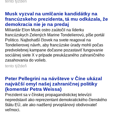
tento týždeň
Musk vyzval na umlčanie kandidátky na
francúzskeho prezidenta, tá mu odkázala, že
demokracia nie je na predaj
Miliardár Elon Musk ostro zaútočil na líderku
francúzskych Zelených Marine Tondelierovú, píše portál
Politico. Najbohatší človek na svete reagoval na
Tondelierovej návrh, aby francúzske úrady mohli počas
predvolebnej kampane dočasne pozastaviť fungovanie
sociálnej siete X v prípade preukázaného zahraničného
zasahovania do volieb.
tento týždeň
Peter Pellegrini na návšteve v Číne ukázal
najväčší omyl našej zahraničnej politiky
(komentár Petra Weissa)
Prezident sa v čínskej propagandistickej televízii
nepredstavil ako reprezentant demokratického členského
štátu EÚ, ale ako nadšený prvoplánový obdivovateľ
veľmoci.