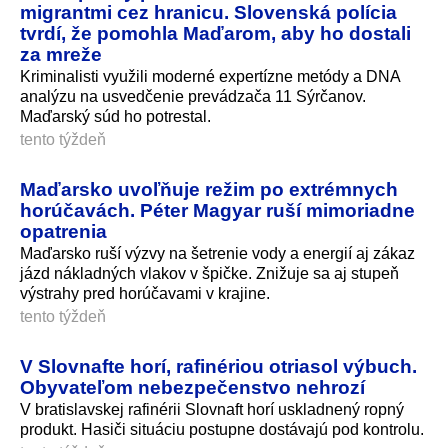
migrantmi cez hranicu. Slovenská polícia
tvrdí, že pomohla Maďarom, aby ho dostali
za mreže
Kriminalisti využili moderné expertízne metódy a DNA
analýzu na usvedčenie prevádzača 11 Sýrčanov.
Maďarský súd ho potrestal.
tento týždeň
Maďarsko uvoľňuje režim po extrémnych
horúčavách. Péter Magyar ruší mimoriadne
opatrenia
Maďarsko ruší výzvy na šetrenie vody a energií aj zákaz
jázd nákladných vlakov v špičke. Znižuje sa aj stupeň
výstrahy pred horúčavami v krajine.
tento týždeň
V Slovnafte horí, rafinériou otriasol výbuch.
Obyvateľom nebezpečenstvo nehrozí
V bratislavskej rafinérii Slovnaft horí uskladnený ropný
produkt. Hasiči situáciu postupne dostávajú pod kontrolu.