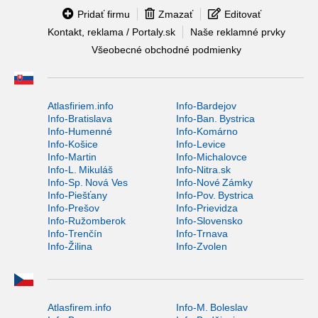
Pridať firmu
Zmazať
Editovať
Kontakt, reklama / Portaly.sk
Naše reklamné prvky
Všeobecné obchodné podmienky
Atlasfiriem.info
Info-Bardejov
Info-Bratislava
Info-Ban. Bystrica
Info-Humenné
Info-Komárno
Info-Košice
Info-Levice
Info-Martin
Info-Michalovce
Info-L. Mikuláš
Info-Nitra.sk
Info-Sp. Nová Ves
Info-Nové Zámky
Info-Piešťany
Info-Pov. Bystrica
Info-Prešov
Info-Prievidza
Info-Ružomberok
Info-Slovensko
Info-Trenčín
Info-Trnava
Info-Žilina
Info-Zvolen
Atlasfirem.info
Info-M. Boleslav