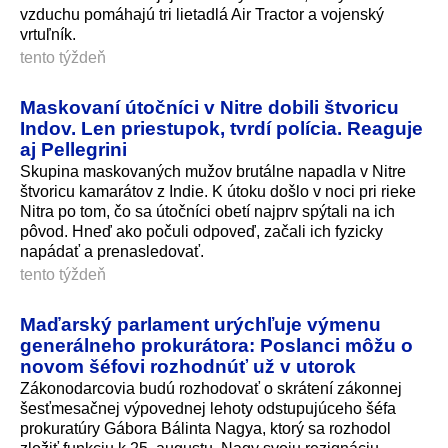
vzduchu pomáhajú tri lietadlá Air Tractor a vojenský
vrtuľník.
tento týždeň
Maskovaní útočníci v Nitre dobili štvoricu
Indov. Len priestupok, tvrdí polícia. Reaguje
aj Pellegrini
Skupina maskovaných mužov brutálne napadla v Nitre
štvoricu kamarátov z Indie. K útoku došlo v noci pri rieke
Nitra po tom, čo sa útočníci obetí najprv spýtali na ich
pôvod. Hneď ako počuli odpoveď, začali ich fyzicky
napádať a prenasledovať.
tento týždeň
Maďarský parlament urýchľuje výmenu
generálneho prokurátora: Poslanci môžu o
novom šéfovi rozhodnúť už v utorok
Zákonodarcovia budú rozhodovať o skrátení zákonnej
šesťmesačnej výpovednej lehoty odstupujúceho šéfa
prokuratúry Gábora Bálinta Nagya, ktorý sa rozhodol