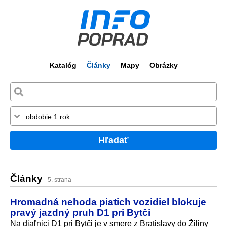
Katalóg
Články
Mapy
Obrázky
Hľadať
Články
5. strana
Hromadná nehoda piatich vozidiel blokuje
pravý jazdný pruh D1 pri Bytči
Na diaľnici D1 pri Bytči je v smere z Bratislavy do Žiliny