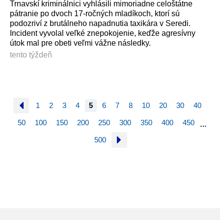
Trnavskí kriminálnici vyhlásili mimoriadne celoštátne
pátranie po dvoch 17-ročných mladíkoch, ktorí sú
podozriví z brutálneho napadnutia taxikára v Seredi.
Incident vyvolal veľké znepokojenie, keďže agresívny
útok mal pre obeti veľmi vážne následky.
tento týždeň
1
2
3
4
5
6
7
8
10
20
30
40
50
100
150
200
250
300
350
400
450
…
500