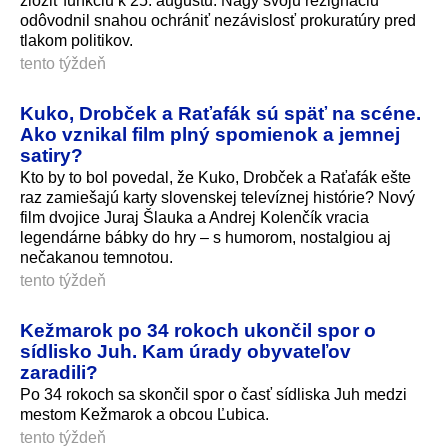
zložiť funkciu k 25. augustu. Nagy svoju rezignáciu
odôvodnil snahou ochrániť nezávislosť prokuratúry pred
tlakom politikov.
tento týždeň
Kuko, Drobček a Raťafák sú späť na scéne.
Ako vznikal film plný spomienok a jemnej
satiry?
Kto by to bol povedal, že Kuko, Drobček a Raťafák ešte
raz zamiešajú karty slovenskej televíznej histórie? Nový
film dvojice Juraj Šlauka a Andrej Kolenčík vracia
legendárne bábky do hry – s humorom, nostalgiou aj
nečakanou temnotou.
tento týždeň
Kežmarok po 34 rokoch ukončil spor o
sídlisko Juh. Kam úrady obyvateľov
zaradili?
Po 34 rokoch sa skončil spor o časť sídliska Juh medzi
mestom Kežmarok a obcou Ľubica.
tento týždeň