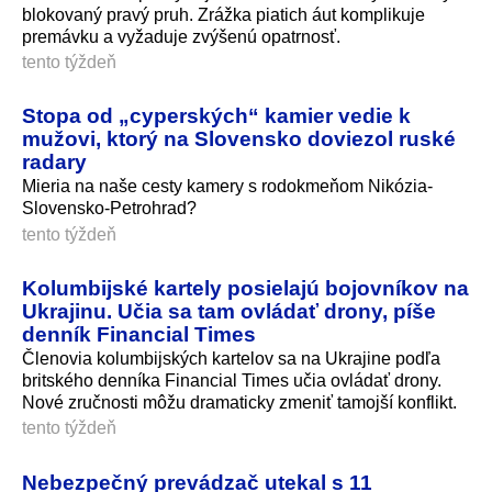
blokovaný pravý pruh. Zrážka piatich áut komplikuje
premávku a vyžaduje zvýšenú opatrnosť.
tento týždeň
Stopa od „cyperských“ kamier vedie k
mužovi, ktorý na Slovensko doviezol ruské
radary
Mieria na naše cesty kamery s rodokmeňom Nikózia-
Slovensko-Petrohrad?
tento týždeň
Kolumbijské kartely posielajú bojovníkov na
Ukrajinu. Učia sa tam ovládať drony, píše
denník Financial Times
Členovia kolumbijských kartelov sa na Ukrajine podľa
britského denníka Financial Times učia ovládať drony.
Nové zručnosti môžu dramaticky zmeniť tamojší konflikt.
tento týždeň
Nebezpečný prevádzač utekal s 11