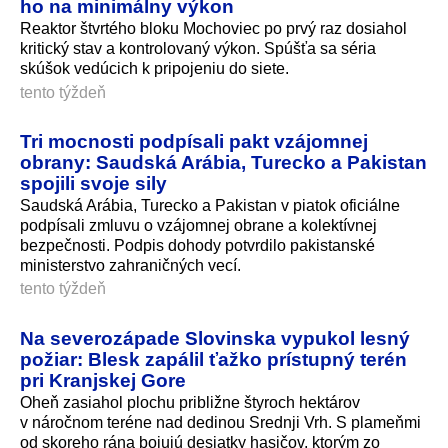
ho na minimálny výkon
Reaktor štvrtého bloku Mochoviec po prvý raz dosiahol
kritický stav a kontrolovaný výkon. Spúšťa sa séria
skúšok vedúcich k pripojeniu do siete.
tento týždeň
Tri mocnosti podpísali pakt vzájomnej
obrany: Saudská Arábia, Turecko a Pakistan
spojili svoje sily
Saudská Arábia, Turecko a Pakistan v piatok oficiálne
podpísali zmluvu o vzájomnej obrane a kolektívnej
bezpečnosti. Podpis dohody potvrdilo pakistanské
ministerstvo zahraničných vecí.
tento týždeň
Na severozápade Slovinska vypukol lesný
požiar: Blesk zapálil ťažko prístupný terén
pri Kranjskej Gore
Oheň zasiahol plochu približne štyroch hektárov
v náročnom teréne nad dedinou Srednji Vrh. S plameňmi
od skoreho rána bojujú desiatky hasičov, ktorým zo