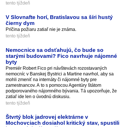
tento týždeň
V Slovnafte horí, Bratislavou sa šíri hustý
čierny dym
Príčina požiaru zatiaľ nie je známa.
tento týždeň
Nemocnice sa odsťahujú, čo bude so
starými budovami? Fico navrhuje nájomné
byty
Premiér Robert Fico pri návštevách rozostavaných
nemocníc v Banskej Bystrici a Martine navrhol, aby sa
mohli zmeniť na internáty či nájomné byty pre
zamestnancov. A to s pomocou Agentúry štátom
podporovaného nájomného bývania. Tá upozorňuje, že
zatiaľ ide len o úvodnú diskusiu.
tento týždeň
Štvrtý blok jadrovej elektrárne v
Mochovciach dosiahol kritický stav, spustili