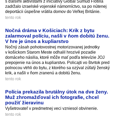
s ďalšími aktivistami z iniciatívy Global Sumud Flotilla
zadržalo izraelské vojenské námorníctvo, sa po nútenej
deportácii úspešne vrátila domov do Veľkej Británie.
tento rok
Nočná dráma v Košiciach: Krik z bytu
zalarmoval políciu, našli v ňom dobitú ženu.
V hre je únos a kupliarstvo
Nočný zásah pohotovostnej motorizovanej jednotky
v košickom Starom Meste odhalil hrozivé pozadie
domáceho násilia, ktoré môže mať podľa televízie JOJ
prepojenie na únos a kupliarstvo. Policajti vo štvrtok pred
polnocou vtrhli do bytu, z ktorého sa ozýval zúfalý ženský
krik, a našli v ňom zranenú a dobitú ženu.
tento rok
Polícia prekazila brutálny útok na dve ženy.
Muž zhromažďoval ich fotografie, chcel
použiť žieravinu
Vyšetrovateľ v predmetnej veci vzniesol obvinenie.
tento rok