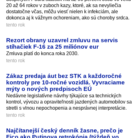
20 až 64 rokov v zuboch kazy, ktoré, ak sa nevyliečia
dostatočne včas, môžu viesť nielen k infekciám, ale
dokonca aj k vážnym ochoreniam, ako sú choroby srdca.
tento rok
Rezort obrany uzavrel zmluvu na servis
stíhačiek F-16 za 25 miliónov eur
Zmluva platí do konca roka 2030.
tento rok
Zákaz predaja áut bez STK a každoročné
kontroly pre 10-ročné vozidlá. Vyvraciame
mýty o nových predpisoch EÚ
Nedávne legislatívne návrhy týkajúce sa technických
kontrol, vývozu a opraviteľnosti jazdených automobilov sa
stretli s vlnou nepochopenia a nesprávnej interpretácie.
tento rok
Najčítanejší český denník žasne, prečo je
Fico ako Putinova retrokópia (týždeň vo