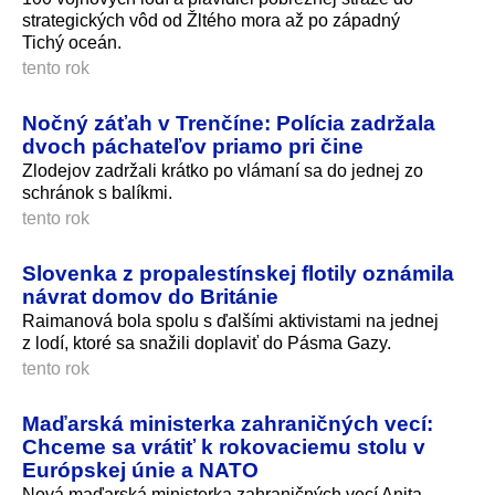
strategických vôd od Žltého mora až po západný
Tichý oceán.
tento rok
Nočný záťah v Trenčíne: Polícia zadržala
dvoch páchateľov priamo pri čine
Zlodejov zadržali krátko po vlámaní sa do jednej zo
schránok s balíkmi.
tento rok
Slovenka z propalestínskej flotily oznámila
návrat domov do Británie
Raimanová bola spolu s ďalšími aktivistami na jednej
z lodí, ktoré sa snažili doplaviť do Pásma Gazy.
tento rok
Maďarská ministerka zahraničných vecí:
Chceme sa vrátiť k rokovaciemu stolu v
Európskej únie a NATO
Nová maďarská ministerka zahraničných vecí Anita