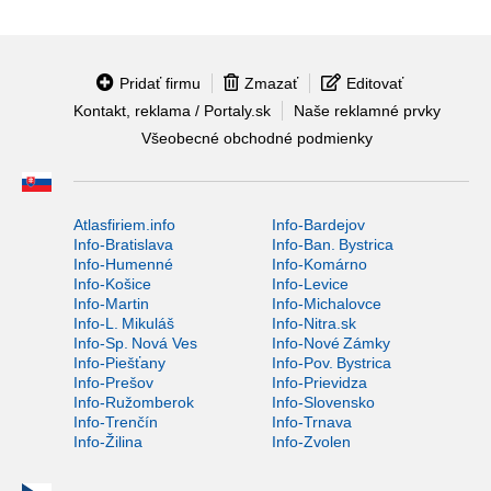
Pridať firmu
Zmazať
Editovať
Kontakt, reklama / Portaly.sk
Naše reklamné prvky
Všeobecné obchodné podmienky
Atlasfiriem.info
Info-Bardejov
Info-Bratislava
Info-Ban. Bystrica
Info-Humenné
Info-Komárno
Info-Košice
Info-Levice
Info-Martin
Info-Michalovce
Info-L. Mikuláš
Info-Nitra.sk
Info-Sp. Nová Ves
Info-Nové Zámky
Info-Piešťany
Info-Pov. Bystrica
Info-Prešov
Info-Prievidza
Info-Ružomberok
Info-Slovensko
Info-Trenčín
Info-Trnava
Info-Žilina
Info-Zvolen