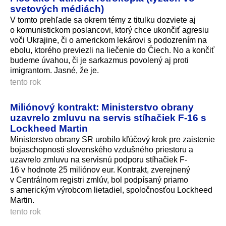
svetových médiách)
V tomto prehľade sa okrem témy z titulku dozviete aj
o komunistickom poslancovi, ktorý chce ukončiť agresiu
voči Ukrajine, či o americkom lekárovi s podozrením na
ebolu, ktorého previezli na liečenie do Čiech. No a končiť
budeme úvahou, či je sarkazmus povolený aj proti
imigrantom. Jasné, že je.
tento rok
Miliónový kontrakt: Ministerstvo obrany
uzavrelo zmluvu na servis stíhačiek F-16 s
Lockheed Martin
Ministerstvo obrany SR urobilo kľúčový krok pre zaistenie
bojaschopnosti slovenského vzdušného priestoru a
uzavrelo zmluvu na servisnú podporu stíhačiek F-
16 v hodnote 25 miliónov eur. Kontrakt, zverejnený
v Centrálnom registri zmlúv, bol podpísaný priamo
s americkým výrobcom lietadiel, spoločnosťou Lockheed
Martin.
tento rok