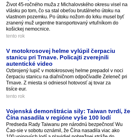
Život 45-ročného muža z Michalovského okresu visel na
vlásku po tom, čo sa stal obeťou brutálneho útoku na
vlastnom pozemku. Po útoku nožom do krku musel byť
zranený muž urgentne transportovaný vrtuľníkom do
košickej nemocnice.
tento rok
V motokrosovej helme vylúpil čerpaciu
stanicu pri Trnave. Policajti zverejnili
autentické video
Ozbrojený lupič v motokrosovej helme prepadol v noci
čerpaciu stanicu na diaľničnom odpočívadle Zeleneč pri
Trnave. Z miesta si odniesol hotovosť aj tovar za
tisíce eur.
tento rok
Vojenská demonštrácia sily: Taiwan tvrdí, že
Čína nasadila v regióne vyše 100 lodí
Predseda Rady Taiwanu pre národnú bezpečnosť Wu
Čao-sie v sobotu oznámil, že Čína nasadila viac ako
100 vojnových lodí a plavidiel pobrežnej stráže do