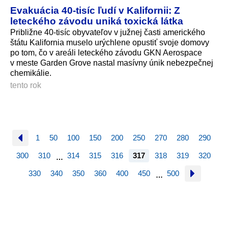
Evakuácia 40-tisíc ľudí v Kalifornii: Z
leteckého závodu uniká toxická látka
Približne 40-tisíc obyvateľov v južnej časti amerického
štátu Kalifornia muselo urýchlene opustiť svoje domovy
po tom, čo v areáli leteckého závodu GKN Aerospace
v meste Garden Grove nastal masívny únik nebezpečnej
chemikálie.
tento rok
1
50
100
150
200
250
270
280
290
300
310
314
315
316
317
318
319
320
…
330
340
350
360
400
450
500
…