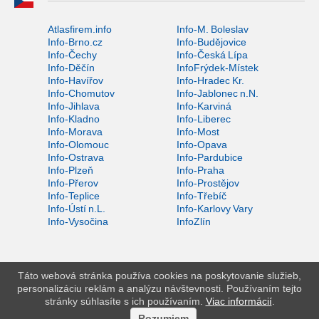
Atlasfirem.info
Info-M. Boleslav
Info-Brno.cz
Info-Budějovice
Info-Čechy
Info-Česká Lípa
Info-Děčín
InfoFrýdek-Místek
Info-Havířov
Info-Hradec Kr.
Info-Chomutov
Info-Jablonec n.N.
Info-Jihlava
Info-Karviná
Info-Kladno
Info-Liberec
Info-Morava
Info-Most
Info-Olomouc
Info-Opava
Info-Ostrava
Info-Pardubice
Info-Plzeň
Info-Praha
Info-Přerov
Info-Prostějov
Info-Teplice
Info-Třebíč
Info-Ústí n.L.
Info-Karlovy Vary
Info-Vysočina
InfoZlín
Táto webová stránka používa cookies na poskytovanie služieb,
personalizáciu reklám a analýzu návštevnosti. Používaním tejto
stránky súhlasíte s ich používaním.
Viac informácií
.
Rozumiem