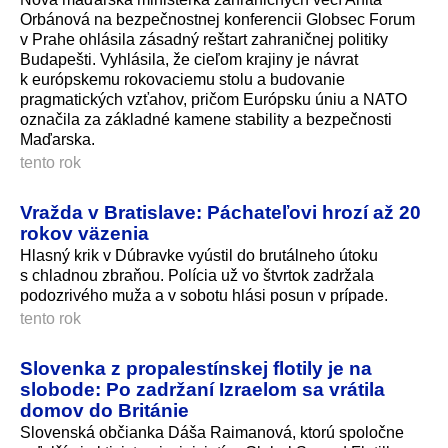
Orbánová na bezpečnostnej konferencii Globsec Forum
v Prahe ohlásila zásadný reštart zahraničnej politiky
Budapešti. Vyhlásila, že cieľom krajiny je návrat
k európskemu rokovaciemu stolu a budovanie
pragmatických vzťahov, pričom Európsku úniu a NATO
označila za základné kamene stability a bezpečnosti
Maďarska.
tento rok
Vražda v Bratislave: Páchateľovi hrozí až 20
rokov väzenia
Hlasný krik v Dúbravke vyústil do brutálneho útoku
s chladnou zbraňou. Polícia už vo štvrtok zadržala
podozrivého muža a v sobotu hlási posun v prípade.
tento rok
Slovenka z propalestínskej flotily je na
slobode: Po zadržaní Izraelom sa vrátila
domov do Británie
Slovenská občianka Dáša Raimanová, ktorú spoločne