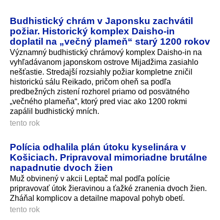
Budhistický chrám v Japonsku zachvátil
požiar. Historický komplex Daisho-in
doplatil na „večný plameň“ starý 1200 rokov
Významný budhistický chrámový komplex Daisho-in na
vyhľadávanom japonskom ostrove Mijadžima zasiahlo
nešťastie. Stredajší rozsiahly požiar kompletne zničil
historickú sálu Reikado, pričom oheň sa podľa
predbežných zistení rozhorel priamo od posvätného
„večného plameňa“, ktorý pred viac ako 1200 rokmi
zapálil budhistický mních.
tento rok
Polícia odhalila plán útoku kyselinára v
Košiciach. Pripravoval mimoriadne brutálne
napadnutie dvoch žien
Muž obvinený v akcii Leptač mal podľa polície
pripravovať útok žieravinou a ťažké zranenia dvoch žien.
Zháňal komplicov a detailne mapoval pohyb obetí.
tento rok