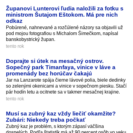
Županovi Lunterovi ľudia naložili za fotku s
ministrom Šutajom Eštokom. Má pre nich
odkaz
Pobúrené, nahnevané a rozčúlené názory sa objavili už
pod mojou fotografiou s Michalom Šimečkom, napísal
banskobystric­ký župan.
tento rok
Doprajte si útek na mesačný ostrov.
Sopečný park Timanfaya, vinice v láve a
promenády bez horúčav čakajú
Jar na Lanzarote spája čierne lávové polia, biele dedinky
so zelenými okenicami a vinice v sopečnom piesku. Stačí
pár hodín letu a ocitnete sa v takmer mesačnej krajine.
tento rok
Musí sa zubný kaz vždy liečiť okamžite?
Zubári: Niekedy treba počkať
Zubný kaz je problém, s ktorým zápasí väčšina
dospelých. Podľa štatistík má až 90 percent osôb vo veku