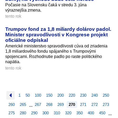
Počasie na Slovensku čaká v stredu 3. júna
výraznejšia zmena.
tento rok
Trumpov fond za 1,8 miliardy dolárov padol.
Minister spravodlivosti v Kongrese projekt
oficiálne odpískal
Americké ministerstvo spravodlivosti cúva od zriadenia
1,8 miliardového fondu spájaného s Trumpovými
spojencami. Rozhodnutie padlo po raste politického
napätia.
tento rok
1
50
100
150
200
220
230
240
250
260
265
267
268
269
270
271
272
273
…
275
280
290
300
310
320
350
400
450
…