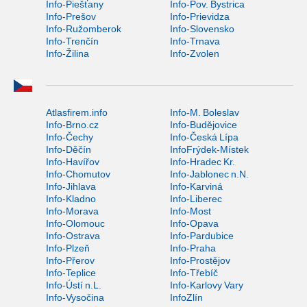
Info-Piešťany
Info-Pov. Bystrica
Info-Prešov
Info-Prievidza
Info-Ružomberok
Info-Slovensko
Info-Trenčín
Info-Trnava
Info-Žilina
Info-Zvolen
Atlasfirem.info
Info-M. Boleslav
Info-Brno.cz
Info-Budějovice
Info-Čechy
Info-Česká Lípa
Info-Děčín
InfoFrýdek-Místek
Info-Havířov
Info-Hradec Kr.
Info-Chomutov
Info-Jablonec n.N.
Info-Jihlava
Info-Karviná
Info-Kladno
Info-Liberec
Info-Morava
Info-Most
Info-Olomouc
Info-Opava
Info-Ostrava
Info-Pardubice
Info-Plzeň
Info-Praha
Info-Přerov
Info-Prostějov
Info-Teplice
Info-Třebíč
Info-Ústí n.L.
Info-Karlovy Vary
Info-Vysočina
InfoZlín