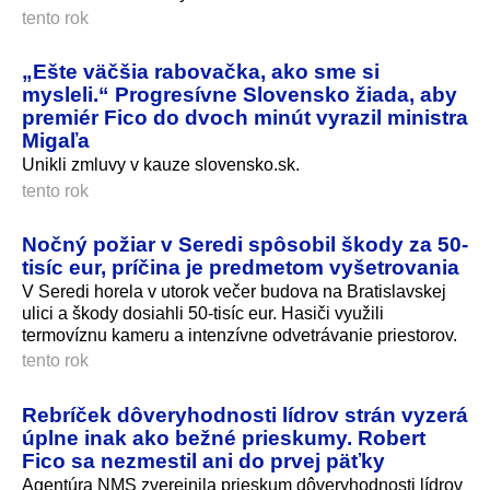
tento rok
„Ešte väčšia rabovačka, ako sme si
mysleli.“ Progresívne Slovensko žiada, aby
premiér Fico do dvoch minút vyrazil ministra
Migaľa
Unikli zmluvy v kauze slovensko.sk.
tento rok
Nočný požiar v Seredi spôsobil škody za 50-
tisíc eur, príčina je predmetom vyšetrovania
V Seredi horela v utorok večer budova na Bratislavskej
ulici a škody dosiahli 50-tisíc eur. Hasiči využili
termovíznu kameru a intenzívne odvetrávanie priestorov.
tento rok
Rebríček dôveryhodnosti lídrov strán vyzerá
úplne inak ako bežné prieskumy. Robert
Fico sa nezmestil ani do prvej päťky
Agentúra NMS zverejnila prieskum dôveryhodnosti lídrov