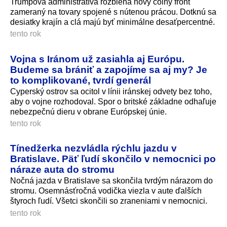
Trumpova administratíva rozbieha nový colný front
zameraný na tovary spojené s nútenou prácou. Dotknú sa
desiatky krajín a clá majú byť minimálne desaťpercentné.
tento rok
Vojna s Iránom už zasiahla aj Európu.
Budeme sa brániť a zapojíme sa aj my? Je
to komplikované, tvrdí generál
Cyperský ostrov sa ocitol v línii iránskej odvety bez toho,
aby o vojne rozhodoval. Spor o britské základne odhaľuje
nebezpečnú dieru v obrane Európskej únie.
tento rok
Tínedžerka nezvládla rýchlu jazdu v
Bratislave. Päť ľudí skončilo v nemocnici po
náraze auta do stromu
Nočná jazda v Bratislave sa skončila tvrdým nárazom do
stromu. Osemnásťročná vodička viezla v aute ďalších
štyroch ľudí. Všetci skončili so zraneniami v nemocnici.
tento rok