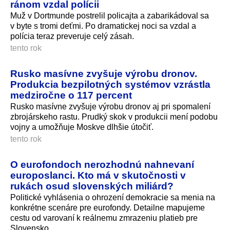
ránom vzdal polícii
Muž v Dortmunde postrelil policajta a zabarikádoval sa
v byte s tromi deťmi. Po dramatickej noci sa vzdal a
polícia teraz preveruje celý zásah.
tento rok
Rusko masívne zvyšuje výrobu dronov.
Produkcia bezpilotných systémov vzrástla
medziročne o 117 percent
Rusko masívne zvyšuje výrobu dronov aj pri spomalení
zbrojárskeho rastu. Prudký skok v produkcii mení podobu
vojny a umožňuje Moskve dlhšie útočiť.
tento rok
O eurofondoch nerozhodnú nahnevaní
europoslanci. Kto má v skutočnosti v
rukách osud slovenských miliárd?
Politické vyhlásenia o ohrození demokracie sa menia na
konkrétne scenáre pre eurofondy. Detailne mapujeme
cestu od varovaní k reálnemu zmrazeniu platieb pre
Slovensko.