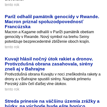
tento rok
Paríž odhalil pamätník genocídy v Rwande.
Macron priznal spoluzodpovednosť
Francúzska
Macron a Kagame odhalili v Paríži pamätník obetiam
genocídy v Rwande. Nový symbol na brehu Seiny
potvrdzuje bezprecedentné zblíženie oboch krajín.
tento rok
Kuvajt hlásil nočný útok rakiet a dronov.
Protivzdušná obrana zasahovala, sirény
zneli aj v Bahrajne
Protivzdušná obrana Kuvajtu v noci zneškodnila rakety a
drony a v Bahrajne spustili sirény. Napriek prímeriu
Perzský záliv čelí ďalšej vlne útokov.
tento rok
Streda prinesie na väčšinu územia zrážky a
búrky, na východe bude ešte horúco