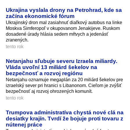
Ukrajina vyslala drony na Petrohrad, kde sa
začína ekonomické fórum
Ukrajinský dron mal zasiahnuť diaľkový autobus na linke
Moskva Simferopoľ v okupovanom Jenakijeve. Ruskom
dosadené úrady hlásia sedem mŕtvych a jedenásť
zranených.
tento rok
Netanjahu sľubuje severu Izraela miliardy.
Vláda uvoľní 13 miliárd šekelov na
bezpečnosť a rozvoj regiónu
Netanjahu oznamuje megaplán za 20 miliárd šekelov pre
izraelský sever pri hranici s Libanonom. Cieľom je zvýšiť
bezpečnosť aj rozvoj ohrozených komunít.
tento rok
Trumpova administratíva chystá nové clá na
desiatky krajín. Tvrdí že bojuje proti tovaru z
nútenej práce