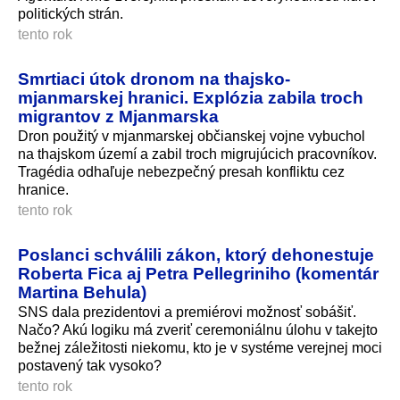
politických strán.
tento rok
Smrtiaci útok dronom na thajsko-
mjanmarskej hranici. Explózia zabila troch
migrantov z Mjanmarska
Dron použitý v mjanmarskej občianskej vojne vybuchol
na thajskom území a zabil troch migrujúcich pracovníkov.
Tragédia odhaľuje nebezpečný presah konfliktu cez
hranice.
tento rok
Poslanci schválili zákon, ktorý dehonestuje
Roberta Fica aj Petra Pellegriniho (komentár
Martina Behula)
SNS dala prezidentovi a premiérovi možnosť sobášiť.
Načo? Akú logiku má zveriť ceremoniálnu úlohu v takejto
bežnej záležitosti niekomu, kto je v systéme verejnej moci
postavený tak vysoko?
tento rok