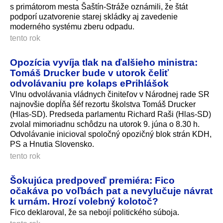
s primátorom mesta Šaštín-Stráže oznámili, že štát
podporí uzatvorenie starej skládky aj zavedenie
moderného systému zberu odpadu.
tento rok
Opozícia vyvíja tlak na ďalšieho ministra:
Tomáš Drucker bude v utorok čeliť
odvolávaniu pre kolaps ePrihlášok
Vlnu odvolávania vládnych činiteľov v Národnej rade SR
najnovšie dopĺňa šéf rezortu školstva Tomáš Drucker
(Hlas-SD). Predseda parlamentu Richard Raši (Hlas-SD)
zvolal mimoriadnu schôdzu na utorok 9. júna o 8.30 h.
Odvolávanie inicioval spoločný opozičný blok strán KDH,
PS a Hnutia Slovensko.
tento rok
Šokujúca predpoveď premiéra: Fico
očakáva po voľbách pat a nevylučuje návrat
k urnám. Hrozí volebný kolotoč?
Fico deklaroval, že sa nebojí politického súboja.