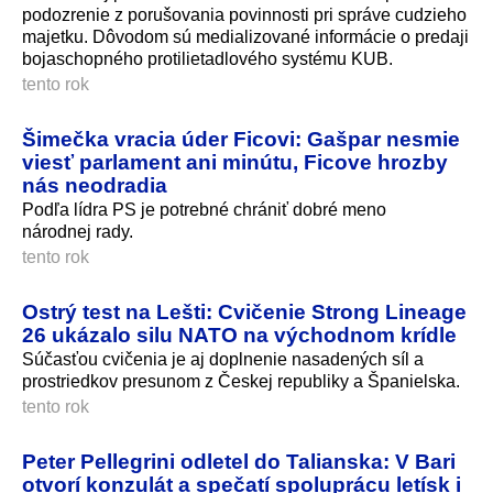
podozrenie z porušovania povinnosti pri správe cudzieho
majetku. Dôvodom sú medializované informácie o predaji
bojaschopného protilietadlového systému KUB.
tento rok
Šimečka vracia úder Ficovi: Gašpar nesmie
viesť parlament ani minútu, Ficove hrozby
nás neodradia
Podľa lídra PS je potrebné chrániť dobré meno
národnej rady.
tento rok
Ostrý test na Lešti: Cvičenie Strong Lineage
26 ukázalo silu NATO na východnom krídle
Súčasťou cvičenia je aj doplnenie nasadených síl a
prostriedkov presunom z Českej republiky a Španielska.
tento rok
Peter Pellegrini odletel do Talianska: V Bari
otvorí konzulát a spečatí spoluprácu letísk i