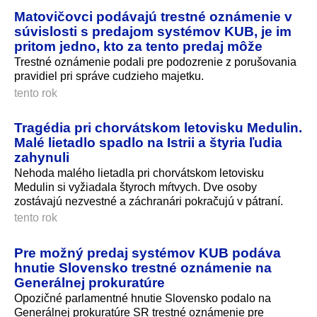
Matovičovci podávajú trestné oznámenie v
súvislosti s predajom systémov KUB, je im
pritom jedno, kto za tento predaj môže
Trestné oznámenie podali pre podozrenie z porušovania
pravidiel pri správe cudzieho majetku.
tento rok
Tragédia pri chorvátskom letovisku Medulin.
Malé lietadlo spadlo na Istrii a štyria ľudia
zahynuli
Nehoda malého lietadla pri chorvátskom letovisku
Medulin si vyžiadala štyroch mŕtvych. Dve osoby
zostávajú nezvestné a záchranári pokračujú v pátraní.
tento rok
Pre možný predaj systémov KUB podáva
hnutie Slovensko trestné oznámenie na
Generálnej prokuratúre
Opozičné parlamentné hnutie Slovensko podalo na
Generálnej prokuratúre SR trestné oznámenie pre