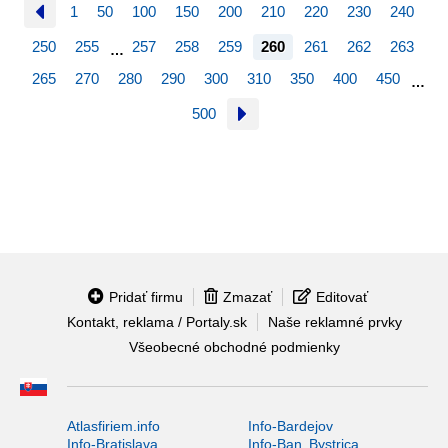
1
50
100
150
200
210
220
230
240
250
255
257
258
259
260
261
262
263
…
265
270
280
290
300
310
350
400
450
…
500
Pridať firmu
Zmazať
Editovať
Kontakt, reklama / Portaly.sk
Naše reklamné prvky
Všeobecné obchodné podmienky
Atlasfiriem.info
Info-Bardejov
Info-Bratislava
Info-Ban. Bystrica