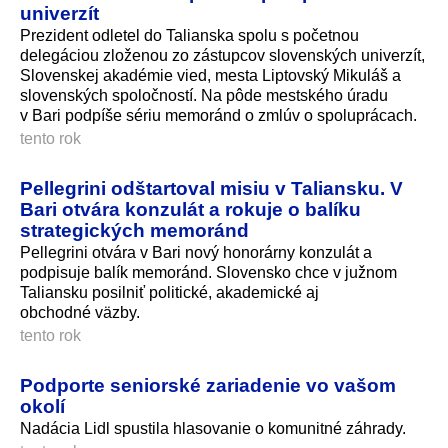
univerzít
Prezident odletel do Talianska spolu s početnou
delegáciou zloženou zo zástupcov slovenských univerzít,
Slovenskej akadémie vied, mesta Liptovský Mikuláš a
slovenských spoločností. Na pôde mestského úradu
v Bari podpíše sériu memoránd o zmlúv o spoluprácach.
tento rok
Pellegrini odštartoval misiu v Taliansku. V
Bari otvára konzulát a rokuje o balíku
strategických memoránd
Pellegrini otvára v Bari nový honorárny konzulát a
podpisuje balík memoránd. Slovensko chce v južnom
Taliansku posilniť politické, akademické aj
obchodné väzby.
tento rok
Podporte seniorské zariadenie vo vašom
okolí
Nadácia Lidl spustila hlasovanie o komunitné záhrady.