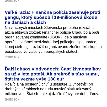
tento rok
Veľká razia: Finančná polícia zasahuje proti
gangu, ktorý spôsobil 19-miliónovú škodu
na daniach a clách
Na viacerých miestach Slovenska prebieha rozsiahla
akcia elitných zložiek Finančnej polície Úradu boja proti
organizovanej kriminalite (ÚBOK). Ide o masívnu
operáciu v rámci medzinárodnej policajnej spolupráce,
ktorej cieľom je rozložiť organizovanú zločineckú skupinu
pôsobiacu vo viacerých európskych štátoch.
tento rok
Ďalší chaos v odvodoch: Časť živnostníkov
sa už v lete poteší. Ak prekročia túto sumu,
štát im vezme vyše 130 eur
Koalícia na poslednú chvíľu ustupuje. Živnostníci pri
drobných zárobkoch nebudú musieť platiť takzvaný
mikroodvod. Štát sľubuje aj ďalšie úľavy pre dohodárov.
tento rok