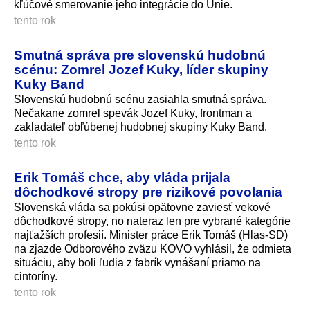
kľúčové smerovanie jeho integrácie do Únie.
tento rok
Smutná správa pre slovenskú hudobnú
scénu: Zomrel Jozef Kuky, líder skupiny
Kuky Band
Slovenskú hudobnú scénu zasiahla smutná správa.
Nečakane zomrel spevák Jozef Kuky, frontman a
zakladateľ obľúbenej hudobnej skupiny Kuky Band.
tento rok
Erik Tomáš chce, aby vláda prijala
dôchodkové stropy pre rizikové povolania
Slovenská vláda sa pokúsi opätovne zaviesť vekové
dôchodkové stropy, no nateraz len pre vybrané kategórie
najťažších profesií. Minister práce Erik Tomáš (Hlas-SD)
na zjazde Odborového zväzu KOVO vyhlásil, že odmieta
situáciu, aby boli ľudia z fabrík vynášaní priamo na
cintoríny.
tento rok