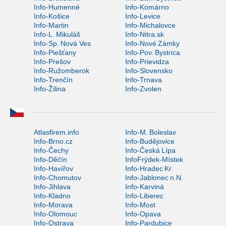
Info-Humenné
Info-Komárno
Info-Košice
Info-Levice
Info-Martin
Info-Michalovce
Info-L. Mikuláš
Info-Nitra.sk
Info-Sp. Nová Ves
Info-Nové Zámky
Info-Piešťany
Info-Pov. Bystrica
Info-Prešov
Info-Prievidza
Info-Ružomberok
Info-Slovensko
Info-Trenčín
Info-Trnava
Info-Žilina
Info-Zvolen
Atlasfirem.info
Info-M. Boleslav
Info-Brno.cz
Info-Budějovice
Info-Čechy
Info-Česká Lípa
Info-Děčín
InfoFrýdek-Místek
Info-Havířov
Info-Hradec Kr.
Info-Chomutov
Info-Jablonec n.N.
Info-Jihlava
Info-Karviná
Info-Kladno
Info-Liberec
Info-Morava
Info-Most
Info-Olomouc
Info-Opava
Info-Ostrava
Info-Pardubice