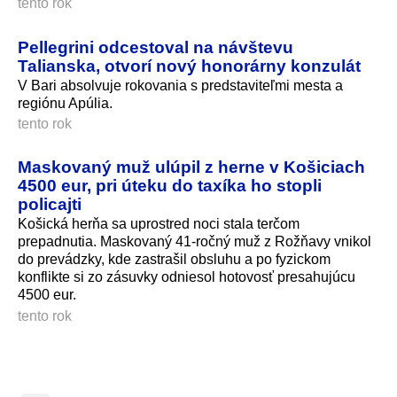
tento rok
Pellegrini odcestoval na návštevu
Talianska, otvorí nový honorárny konzulát
V Bari absolvuje rokovania s predstaviteľmi mesta a
regiónu Apúlia.
tento rok
Maskovaný muž ulúpil z herne v Košiciach
4500 eur, pri úteku do taxíka ho stopli
policajti
Košická herňa sa uprostred noci stala terčom
prepadnutia. Maskovaný 41-ročný muž z Rožňavy vnikol
do prevádzky, kde zastrašil obsluhu a po fyzickom
konflikte si zo zásuvky odniesol hotovosť presahujúcu
4500 eur.
tento rok