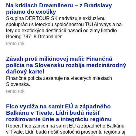
Na krídlach Dreamlineru – z Bratislavy
priamo do exotiky
Skupina DERTOUR SK nadväzuje exkluzívnu
spoluprácu s leteckou spoločnosťou TUI Airways a na
lety do exotických destinácií nasadí od zimy lietadlo
Boeing 787–8 Dreamliner.
tento rok
Zásah proti miliónovej mafii: Finančná
polícia na Slovensku rozbíja medzinárodný
daňový kartel
Finančná polícia zasahuje na viacerých miestach
Slovenska.
tento rok
Fico vyráža na samit EÚ a západného
Balkánu v Tivate. Lídri budú riešiť
rozširovanie únie a integráciu regiónu
Robert Fico zamieri na samit EÚ a západného Balkánu
v Tivate. Lídri budú riešiť spoločnú prosperitu regiónu aj