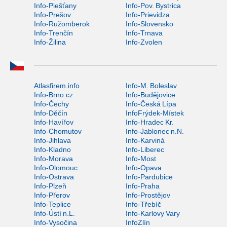
Info-Piešťany
Info-Pov. Bystrica
Info-Prešov
Info-Prievidza
Info-Ružomberok
Info-Slovensko
Info-Trenčín
Info-Trnava
Info-Žilina
Info-Zvolen
Atlasfirem.info
Info-M. Boleslav
Info-Brno.cz
Info-Budějovice
Info-Čechy
Info-Česká Lípa
Info-Děčín
InfoFrýdek-Místek
Info-Havířov
Info-Hradec Kr.
Info-Chomutov
Info-Jablonec n.N.
Info-Jihlava
Info-Karviná
Info-Kladno
Info-Liberec
Info-Morava
Info-Most
Info-Olomouc
Info-Opava
Info-Ostrava
Info-Pardubice
Info-Plzeň
Info-Praha
Info-Přerov
Info-Prostějov
Info-Teplice
Info-Třebíč
Info-Ústí n.L.
Info-Karlovy Vary
Info-Vysočina
InfoZlín