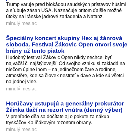
Trump varuje pred blokádou saudských prístavov húsími
a sľubuje zásah USA. Naznačuje pritom ďalšie možné
útoky na iránske jadrové zariadenia a Natanz.
minulý mesiac
Špeciálny koncert skupiny Hex aj žánrová
sloboda. Festival Žákovic Open otvorí svoje
brány už tento piatok
Hudobný festival Žákovic Open nikdy nechcel byť
najväčší či najštýlovejší. Od svojho vzniku si zakladá na
niečom úplne inom – na jedinečnom čare a rodinnej
atmosfére, kde sa človek nestratí v dave a kde sú všetci
na jednej vlne.
minulý mesiac
Horúčavy ustupujú a generálny prokurátor
Žilinka tlačí na rezort vnútra (denný výber)
V prehľade dňa sa dočítate aj o pokute za nákup
tryskáčov Kaliňákovým rezortom obrany.
minulý mesiac