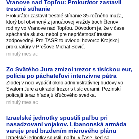
Vranove nad Topľou: Prokurátor zastavil
trestné stíhanie
Prokurátor zastavil trestné stíhanie 35-ročného muža,
ktorý bol obvinený z januárovej vraždy troch členov
rodiny vo Vranove nad Topľou. Dôvodom je, že v čase
spáchania skutku nebol pre nepríčetnosť trestne
zodpovedný. Pre TASR to uviedol hovorca Krajskej
prokuratúry v Prešove Michal Sovič.
minulý mesiac
Zo Svätého Jura zmizol trezor s tisíckou eur,
polícia po páchateľovi intenzívne pátra
Zlodej v noci vypáčil okno administratívnej budovy vo
Svätom Jure a ukradol trezor s tisíc eurami. Pezinskí
policajti teraz hľadajú kľúčového svedka.
minulý mesiac
Izraelské jednotky spustili paľbu pri
nasadzovaní vojakov. Libanonská armáda
varuje pred brzdením mierového plánu
Izraelské jednotky spustili paľbu v čase, keď sa