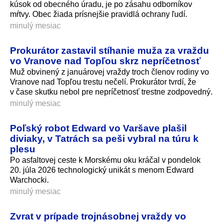
kúsok od obecného úradu, je po zásahu odborníkov
mŕtvy. Obec žiada prísnejšie pravidlá ochrany ľudí.
minulý mesiac
Prokurátor zastavil stíhanie muža za vraždu
vo Vranove nad Topľou skrz nepríčetnosť
Muž obvinený z januárovej vraždy troch členov rodiny vo
Vranove nad Topľou trestu nečelí. Prokurátor tvrdí, že
v čase skutku nebol pre nepríčetnosť trestne zodpovedný.
minulý mesiac
Poľský robot Edward vo Varšave plašil
diviaky, v Tatrách sa peši vybral na túru k
plesu
Po asfaltovej ceste k Morskému oku kráčal v pondelok
20. júla 2026 technologický unikát s menom Edward
Warchocki.
minulý mesiac
Zvrat v prípade trojnásobnej vraždy vo