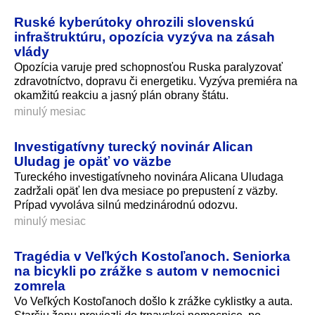
Ruské kyberútoky ohrozili slovenskú
infraštruktúru, opozícia vyzýva na zásah
vlády
Opozícia varuje pred schopnosťou Ruska paralyzovať
zdravotníctvo, dopravu či energetiku. Vyzýva premiéra na
okamžitú reakciu a jasný plán obrany štátu.
minulý mesiac
Investigatívny turecký novinár Alican
Uludag je opäť vo väzbe
Tureckého investigatívneho novinára Alicana Uludaga
zadržali opäť len dva mesiace po prepustení z väzby.
Prípad vyvoláva silnú medzinárodnú odozvu.
minulý mesiac
Tragédia v Veľkých Kostoľanoch. Seniorka
na bicykli po zrážke s autom v nemocnici
zomrela
Vo Veľkých Kostoľanoch došlo k zrážke cyklistky a auta.