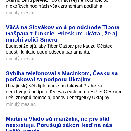
Staršiu ženu previezli do trnavskej nemocnice, po
niekoľkých hodinách však zraneniam podľahla.
minulý mesiac
Väčšina Slovákov volá po odchode Tibora
Gašpara z funkcie. Prieskum ukázal, že aj
mnohí voliči Smeru
Ľudia si želajú, aby Tibor Gašpar pre kauzu Očistec
opustil funkciu podpredsedu parlamentu.
minulý mesiac
Sybiha telefonoval s Macinkom, Česku sa
poďakoval za podporu Ukrajiny
Ukrajinský šéf diplomacie poďakoval Prahe za
neochvejnú podporu Kyjeva a vstupu do EÚ. S Českom
rieši zbrojnú pomoc aj obnovu energetiky Ukrajiny.
minulý mesiac
Martin a Vlado sú manželia, no pre štát
neexistujú. Porušujú zákon, keď na nás
kašlú, vravia