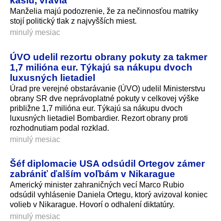
Manželia majú podozrenie, že za nečinnosťou matriky
stojí politický tlak z najvyšších miest.
minulý mesiac
ÚVO udelil rezortu obrany pokuty za takmer
1,7 milióna eur. Týkajú sa nákupu dvoch
luxusných lietadiel
Úrad pre verejné obstarávanie (ÚVO) udelil Ministerstvu
obrany SR dve neprávoplatné pokuty v celkovej výške
približne 1,7 milióna eur. Týkajú sa nákupu dvoch
luxusných lietadiel Bombardier. Rezort obrany proti
rozhodnutiam podal rozklad.
minulý mesiac
Šéf diplomacie USA odsúdil Ortegov zámer
zabrániť ďalším voľbám v Nikarague
Americký minister zahraničných vecí Marco Rubio
odsúdil vyhlásenie Daniela Ortegu, ktorý avizoval koniec
volieb v Nikarague. Hovorí o odhalení diktatúry.
minulý mesiac