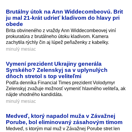
Brutálny útok na Ann Widdecombeovú. Brit
ju mal 21-krát udrieť kladivom do hlavy pri
obede
Brita obvineného z vraždy Ann Widdecombeovej viní
prokuratúra z brutálneho útoku kladivom. Kamera
zachytila rýchly čin aj lúpež peňaženky z kabelky.
minulý mesiac
Vymení prezident Ukrajiny generála
Syrského? Zelenskyj sa v uplynulých
dňoch stretol s top veliteľmi
Podľa denníka Financial Times prezident Volodymyr
Zelenskyj zvažuje možnosť vymeniť hlavného veliteľa, ak
nájde vhodného kandidáta.
minulý mesiac
Medveď, ktorý napadol muža v Závažnej
Porube, bol eliminovaný zásahovým tímom
Medveď, s ktorým mal muž v Závažnej Porube stret len