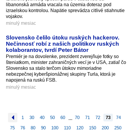
libanonská armáda vracala na územia doteraz pod
izraelskou kontrolou. Napätie sprevádza citlivé stiahnutie
vojakov.
minulý mesiac
Slovensko čelilo útoku ruských hackerov.
Nečinnosť robí z našich politikov ruských
kolaborantov, tvrdí Peter Bátor
Premiér je na dovolenke, prezident zverejňuje fotky so
šteniatkom, minister zahraničných vecí je v USA, zatiaľ čo
Slovensko sa stalo terčom útokov mimoriadne
nebezpečnej kyberšpionážnej skupiny Turla, ktorá je
napojená na ruskú FSB.
minulý mesiac
1
30
40
50
60
70
71
72
73
74
…
75
76
80
90
100
110
120
150
200
250