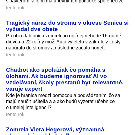
s Javierom Mileim má upevniť ich politické spojenectvo.
tento rok
Tragický náraz do stromu v okrese Senica si
vyžiadal dve obete
Pri obci Jablonica zomreli po nočnej nehode 16-ročné
dievča a 22-ročný muž. Auto vyletelo v zákrute z cesty,
nabúralo do stromov a následne začalo horieť.
tento rok
Chatbot ako spolužiak čo pomáha s
úlohami. Ak budeme ignorovať AI vo
vzdelávaní, školy prestanú byť relevantné,
varuje expert
Kde je hranica medzi pomocou a podvádzaním, čo sa
majú naučiť učitelia a a ako budú vyzerať učebnice
o umelej inteligencii?
tento rok
Zomrela Viera Hegerová, významná