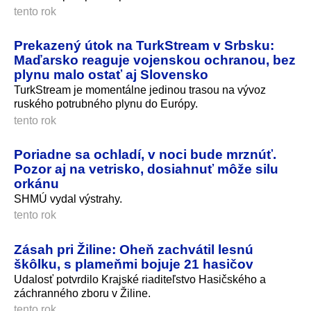
tento rok
Prekazený útok na TurkStream v Srbsku:
Maďarsko reaguje vojenskou ochranou, bez
plynu malo ostať aj Slovensko
TurkStream je momentálne jedinou trasou na vývoz
ruského potrubného plynu do Európy.
tento rok
Poriadne sa ochladí, v noci bude mrznúť.
Pozor aj na vetrisko, dosiahnuť môže silu
orkánu
SHMÚ vydal výstrahy.
tento rok
Zásah pri Žiline: Oheň zachvátil lesnú
škôlku, s plameňmi bojuje 21 hasičov
Udalosť potvrdilo Krajské riaditeľstvo Hasičského a
záchranného zboru v Žiline.
tento rok