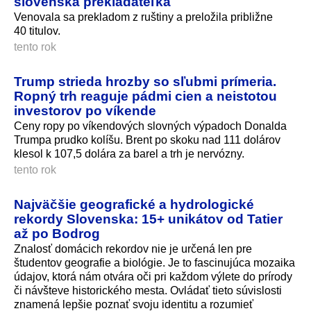
slovenská prekladateľka
Venovala sa prekladom z ruštiny a preložila približne
40 titulov.
tento rok
Trump strieda hrozby so sľubmi prímeria.
Ropný trh reaguje pádmi cien a neistotou
investorov po víkende
Ceny ropy po víkendových slovných výpadoch Donalda
Trumpa prudko kolíšu. Brent po skoku nad 111 dolárov
klesol k 107,5 dolára za barel a trh je nervózny.
tento rok
Najväčšie geografické a hydrologické
rekordy Slovenska: 15+ unikátov od Tatier
až po Bodrog
Znalosť domácich rekordov nie je určená len pre
študentov geografie a biológie. Je to fascinujúca mozaika
údajov, ktorá nám otvára oči pri každom výlete do prírody
či návšteve historického mesta. Ovládať tieto súvislosti
znamená lepšie poznať svoju identitu a rozumieť