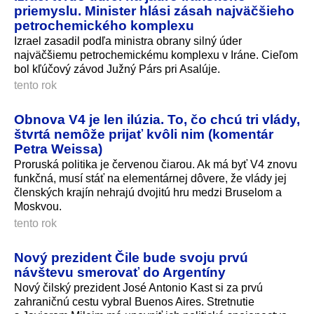
priemyslu. Minister hlási zásah najväčšieho
petrochemického komplexu
Izrael zasadil podľa ministra obrany silný úder
najväčšiemu petrochemickému komplexu v Iráne. Cieľom
bol kľúčový závod Južný Párs pri Asalúje.
tento rok
Obnova V4 je len ilúzia. To, čo chcú tri vlády,
štvrtá nemôže prijať kvôli nim (komentár
Petra Weissa)
Proruská politika je červenou čiarou. Ak má byť V4 znovu
funkčná, musí stáť na elementárnej dôvere, že vlády jej
členských krajín nehrajú dvojitú hru medzi Bruselom a
Moskvou.
tento rok
Nový prezident Čile bude svoju prvú
návštevu smerovať do Argentíny
Nový čilský prezident José Antonio Kast si za prvú
zahraničnú cestu vybral Buenos Aires. Stretnutie