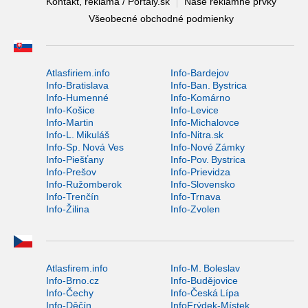
Kontakt, reklama / Portaly.sk
Naše reklamné prvky
Všeobecné obchodné podmienky
Atlasfiriem.info
Info-Bardejov
Info-Bratislava
Info-Ban. Bystrica
Info-Humenné
Info-Komárno
Info-Košice
Info-Levice
Info-Martin
Info-Michalovce
Info-L. Mikuláš
Info-Nitra.sk
Info-Sp. Nová Ves
Info-Nové Zámky
Info-Piešťany
Info-Pov. Bystrica
Info-Prešov
Info-Prievidza
Info-Ružomberok
Info-Slovensko
Info-Trenčín
Info-Trnava
Info-Žilina
Info-Zvolen
Atlasfirem.info
Info-M. Boleslav
Info-Brno.cz
Info-Budějovice
Info-Čechy
Info-Česká Lípa
Info-Děčín
InfoFrýdek-Místek