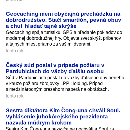
Geocaching mení obyčajnú prechádzku na
dobrodružstvo. Stačí smartfón, pevná obuv
a chuť hľadať tajné skrýše
Geocaching spája turistiku, GPS a hľadanie pokladov do
modernej dobrodružnej hry. Objavte svet skrýš, príbehov
a tajných miest priamo za vašimi dverami.
tento rok
Český súd poslal v prípade požiaru v
Pardubiciach do väzby ďalšiu osobu
Súd v Pardubiciach poslal do väzby ďalšieho obvineného
v kauze požiaru zbrojovky LPP Holding. Prípad
s medzinárodným presahom naberá na obrátkach.
tento rok
Sestra diktátora Kim Čong-una chváli Soul.
Vyhlásenie juhokórejského prezidenta
nazvala múdrym krokom
Sestra Kim Čong-una nezvyčajne pochválila Soul za