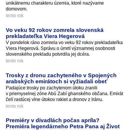
unikátnemu charakteru územia, ktoré nazývame
domovom.
tento rok
Vo veku 92 rokov zomrela slovenská
prekladateľka Viera Hegerová
V pondelok ráno zomrela vo veku 92 rokov prekladateľka
Viera Hegerová. Správu o úmrtí významnej osobnosti
slovenského prekladu potvrdila jej dcéra.
tento rok
Trosky z dronu zachyteného v Spojených
arabských emirátoch si vyžiadali obeť
Padajúce trosky po zachytenom útoku zranili
v priemyselnej zóne Abú Zabí ghanského občana. Emirát
čelí rastúcej vlne útokov rakiet a dronov z Iránu.
tento rok
Premiéry v divadlách počas apríla?
Premiéra legendárneho Petra Pana aj Život