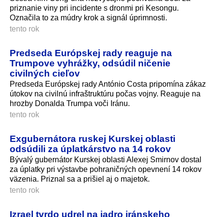
priznanie viny pri incidente s dronmi pri Kesongu.
Označila to za múdry krok a signál úprimnosti.
tento rok
Predseda Európskej rady reaguje na
Trumpove vyhrážky, odsúdil ničenie
civilných cieľov
Predseda Európskej rady António Costa pripomína zákaz
útokov na civilnú infraštruktúru počas vojny. Reaguje na
hrozby Donalda Trumpa voči Iránu.
tento rok
Exgubernátora ruskej Kurskej oblasti
odsúdili za úplatkárstvo na 14 rokov
Bývalý gubernátor Kurskej oblasti Alexej Smirnov dostal
za úplatky pri výstavbe pohraničných opevnení 14 rokov
väzenia. Priznal sa a prišiel aj o majetok.
tento rok
Izrael tvrdo udrel na jadro iránskeho