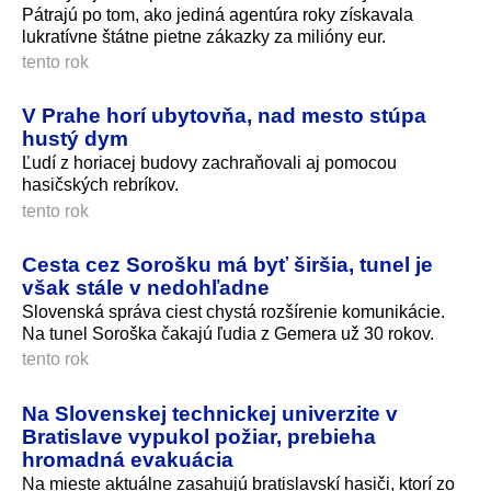
Pátrajú po tom, ako jediná agentúra roky získavala
lukratívne štátne pietne zákazky za milióny eur.
tento rok
V Prahe horí ubytovňa, nad mesto stúpa
hustý dym
Ľudí z horiacej budovy zachraňovali aj pomocou
hasičských rebríkov.
tento rok
Cesta cez Sorošku má byť širšia, tunel je
však stále v nedohľadne
Slovenská správa ciest chystá rozšírenie komunikácie.
Na tunel Soroška čakajú ľudia z Gemera už 30 rokov.
tento rok
Na Slovenskej technickej univerzite v
Bratislave vypukol požiar, prebieha
hromadná evakuácia
Na mieste aktuálne zasahujú bratislavskí hasiči, ktorí zo