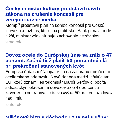
Český minister kultúry predstavil návrh
zákona na zrušenie koncesií pre
verejnoprávne médiá
Klempíř predstavil plán na koniec koncesií pre Českú
televíziu a rozhlas, ktoré má platiť štát. Balík peňazí bude
nižší, minister však sľubuje zachovanie nezávislosti.
tento rok
Dovoz ocele do Európskej únie sa zníži o 47
percent. Začnú tiež platiť 50-percentné clá
pri prekročení stanovených kvót
Európska únia spúšťa opatrenia na záchranu domáceho
oceliarskeho priemyslu. Nová dohoda medzi inštitúciami
EÚ, ktorú oznámil eurokomisár Maroš Šefčovič, počíta
s drastickým okresaním dovozov až o 47 percent a
zavedením ochranných ciel vo výške 50 percent na dovoz
nad limit.
tento rok
Miliónový biznis dôchodcu z tajnej služby: