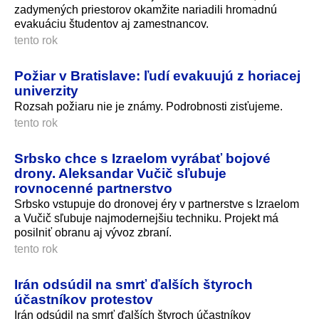
zadymených priestorov okamžite nariadili hromadnú
evakuáciu študentov aj zamestnancov.
tento rok
Požiar v Bratislave: ľudí evakuujú z horiacej
univerzity
Rozsah požiaru nie je známy. Podrobnosti zisťujeme.
tento rok
Srbsko chce s Izraelom vyrábať bojové
drony. Aleksandar Vučič sľubuje
rovnocenné partnerstvo
Srbsko vstupuje do dronovej éry v partnerstve s Izraelom
a Vučič sľubuje najmodernejšiu techniku. Projekt má
posilniť obranu aj vývoz zbraní.
tento rok
Irán odsúdil na smrť ďalších štyroch
účastníkov protestov
Irán odsúdil na smrť ďalších štyroch účastníkov