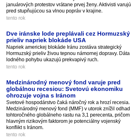
januárových protestov vrátane prvej ženy. Aktivisti varujú
pred stupňujúcou sa vlnou popráv v krajine.
tento rok
Dve iránske lode preplávali cez Hormuzský
prieliv napriek blokáde USA
Napriek americkej blokáde Iránu zostáva strategický
Hormuzský prieliv živou tepnou námornej dopravy. Dáta
lodného pohybu ukazujú prekvapivý ruch.
tento rok
Medzinárodný menový fond varuje pred
globálnou recesiou: Svetovú ekonomiku
ohrozuje vojna s Iránom
Svetové hospodárstvo čaká náročný rok a hrozí recesia.
Medzinárodný menový fond (MMF) v utorok znížil odhad
tohtoročného globálneho rastu na 3,1 perecenta, pričom
hlavným rizikovým faktorom je potenciálny vojenský
konflikt s Iránom.
tento rok