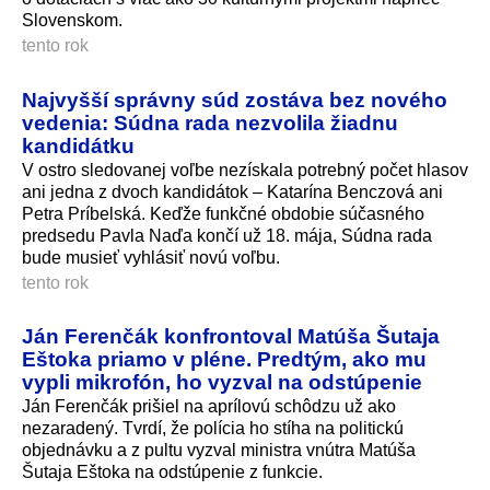
Slovenskom.
tento rok
Najvyšší správny súd zostáva bez nového
vedenia: Súdna rada nezvolila žiadnu
kandidátku
V ostro sledovanej voľbe nezískala potrebný počet hlasov
ani jedna z dvoch kandidátok – Katarína Benczová ani
Petra Príbelská. Keďže funkčné obdobie súčasného
predsedu Pavla Naďa končí už 18. mája, Súdna rada
bude musieť vyhlásiť novú voľbu.
tento rok
Ján Ferenčák konfrontoval Matúša Šutaja
Eštoka priamo v pléne. Predtým, ako mu
vypli mikrofón, ho vyzval na odstúpenie
Ján Ferenčák prišiel na aprílovú schôdzu už ako
nezaradený. Tvrdí, že polícia ho stíha na politickú
objednávku a z pultu vyzval ministra vnútra Matúša
Šutaja Eštoka na odstúpenie z funkcie.