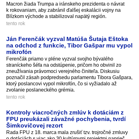
Macron žiada Trumpa a iránskeho prezidenta o návrat
k rokovaniam, aby zabránil ďalšej eskalácii vojny na
Blízkom východe a stabilizoval napätý región.
tento rok
Ján Ferenčák vyzval Matúša Šutaja Eštoka
na odchod z funkcie, Tibor Gašpar mu vypol
mikrofón
Ferenčák priamo v pléne vyzval svojho bývalého
straníckeho šéfa na odstúpenie, pričom ho obvinil zo
zneužívania právomoci verejného činiteľa. Diskusiu
poznačil zásah podpredsedu parlamentu Tibora Gašpara,
ktorý poslancovi vypol mikrofón, čo si vyžiadalo až
zvolanie poslaneckého grémia.
tento rok
Kontroly viacročných zmlúv k dotáciám z
FPU preukázali závažné pochybenia, tvrdí
Šimkovičovej rezort
Rada FPU z 18. marca mala zrušiť tzv. trojročné zmluvy
o dotáciách s viac ako 30 kultúrnymi projektmi naprieč