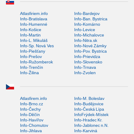
Atlasfiriem.info
Info-Bardejov
Info-Bratislava
Info-Ban. Bystrica
Info-Humenné
Info-Komárno
Info-Košice
Info-Levice
Info-Martin
Info-Michalovce
Info-L. Mikuláš
Info-Nitra.sk
Info-Sp. Nová Ves
Info-Nové Zámky
Info-Piešťany
Info-Pov. Bystrica
Info-Prešov
Info-Prievidza
Info-Ružomberok
Info-Slovensko
Info-Trenčín
Info-Trnava
Info-Žilina
Info-Zvolen
Atlasfirem.info
Info-M. Boleslav
Info-Brno.cz
Info-Budějovice
Info-Čechy
Info-Česká Lípa
Info-Děčín
InfoFrýdek-Místek
Info-Havířov
Info-Hradec Kr.
Info-Chomutov
Info-Jablonec n.N.
Info-Jihlava
Info-Karviná