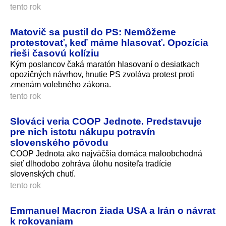
tento rok
Matovič sa pustil do PS: Nemôžeme
protestovať, keď máme hlasovať. Opozícia
rieši časovú kolíziu
Kým poslancov čaká maratón hlasovaní o desiatkach
opozičných návrhov, hnutie PS zvoláva protest proti
zmenám volebného zákona.
tento rok
Slováci veria COOP Jednote. Predstavuje
pre nich istotu nákupu potravín
slovenského pôvodu
COOP Jednota ako najväčšia domáca maloobchodná
sieť dlhodobo zohráva úlohu nositeľa tradície
slovenských chutí.
tento rok
Emmanuel Macron žiada USA a Irán o návrat
k rokovaniam