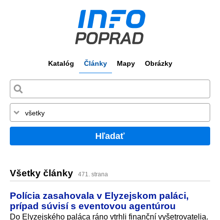
Katalóg
Články
Mapy
Obrázky
Hľadať
Všetky články
471. strana
Polícia zasahovala v Elyzejskom paláci,
prípad súvisí s eventovou agentúrou
Do Elyzejského paláca ráno vtrhli finanční vyšetrovatelia.