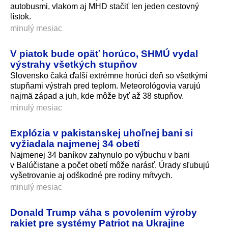
autobusmi, vlakom aj MHD stačiť len jeden cestovný
lístok.
minulý mesiac
V piatok bude opäť horúco, SHMÚ vydal
výstrahy všetkých stupňov
Slovensko čaká ďalší extrémne horúci deň so všetkými
stupňami výstrah pred teplom. Meteorológovia varujú
najmä západ a juh, kde môže byť až 38 stupňov.
minulý mesiac
Explózia v pakistanskej uhoľnej bani si
vyžiadala najmenej 34 obetí
Najmenej 34 baníkov zahynulo po výbuchu v bani
v Balúčistane a počet obetí môže narásť. Úrady sľubujú
vyšetrovanie aj odškodné pre rodiny mŕtvych.
minulý mesiac
Donald Trump váha s povolením výroby
rakiet pre systémy Patriot na Ukrajine