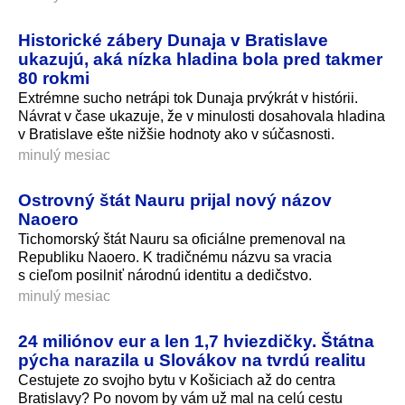
Historické zábery Dunaja v Bratislave
ukazujú, aká nízka hladina bola pred takmer
80 rokmi
Extrémne sucho netrápi tok Dunaja prvýkrát v histórii.
Návrat v čase ukazuje, že v minulosti dosahovala hladina
v Bratislave ešte nižšie hodnoty ako v súčasnosti.
minulý mesiac
Ostrovný štát Nauru prijal nový názov
Naoero
Tichomorský štát Nauru sa oficiálne premenoval na
Republiku Naoero. K tradičnému názvu sa vracia
s cieľom posilniť národnú identitu a dedičstvo.
minulý mesiac
24 miliónov eur a len 1,7 hviezdičky. Štátna
pýcha narazila u Slovákov na tvrdú realitu
Cestujete zo svojho bytu v Košiciach až do centra
Bratislavy? Po novom by vám už mal na celú cestu