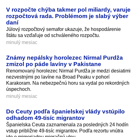
V rozpočte chýba takmer pol miliardy, varuje
rozpočtová rada. Problémom je slabý výber
daní
Júlový rozpočtový semafor ukazuje, že hospodárenie
štátu sa vzďaľuje od schváleného rozpočtu.
minulý mesiac
Známy nepálsky horolezec Nirmal Purdža
zmizol po páde lavíny v Pakistane
Renomovaný horolezec Nirmal Purdža je medzi desiatimi
nezvestnými po lavíne na Broad Peaku v pohorí
Karakoram. Na nebezpečnú horu sa vydal po rekordných
úspechoch.
minulý mesiac
Do Ceuty podľa španielskej vlády vstúpilo
odhadom 49-tisíc migrantov
Španielska Ceuta zaznamenala za posledných 24 hodín
vstup približne 49-tisíc migrantov. Podľa rezortu vnútra
ide o mimoriadnu migračnú vlnu.