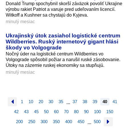
Donald Trump spochybnil skorší záväzok povoliť Ukrajine
výrobu rakiet Patriot a varuje pred udeľovaním licencií.
Witkoff a Kushner sa chystajú do Kyjeva.
minulý mesiac
Ukrajinský útok zasiahol logistické centrum
Wildberries. Ruský internetový gigant hlási
škody vo Volgograde
Nočný úder na logistické centrum Wildberries vo
Volgograde spôsobil požiar a narušil ruské zásobovanie.
Útoky na zázemie ruskej ekonomiky sa stupňujú.
minulý mesiac
1
10
20
30
35
37
38
39
40
41
…
42
43
45
50
60
70
80
90
100
150
200
250
300
350
400
450
500
…