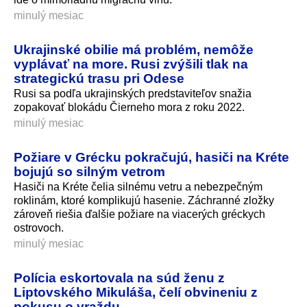
minulý mesiac
Ukrajinské obilie má problém, nemôže
vyplávať na more. Rusi zvýšili tlak na
strategickú trasu pri Odese
Rusi sa podľa ukrajinských predstaviteľov snažia
zopakovať blokádu Čierneho mora z roku 2022.
minulý mesiac
Požiare v Grécku pokračujú, hasiči na Kréte
bojujú so silným vetrom
Hasiči na Kréte čelia silnému vetru a nebezpečným
roklinám, ktoré komplikujú hasenie. Záchranné zložky
zároveň riešia ďalšie požiare na viacerých gréckych
ostrovoch.
minulý mesiac
Polícia eskortovala na súd ženu z
Liptovského Mikuláša, čelí obvineniu z
pokusu o vraždu