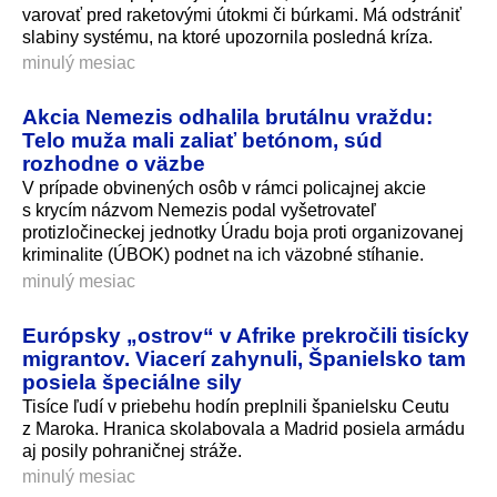
varovať pred raketovými útokmi či búrkami. Má odstrániť
slabiny systému, na ktoré upozornila posledná kríza.
minulý mesiac
Akcia Nemezis odhalila brutálnu vraždu:
Telo muža mali zaliať betónom, súd
rozhodne o väzbe
V prípade obvinených osôb v rámci policajnej akcie
s krycím názvom Nemezis podal vyšetrovateľ
protizločineckej jednotky Úradu boja proti organizovanej
kriminalite (ÚBOK) podnet na ich väzobné stíhanie.
minulý mesiac
Európsky „ostrov“ v Afrike prekročili tisícky
migrantov. Viacerí zahynuli, Španielsko tam
posiela špeciálne sily
Tisíce ľudí v priebehu hodín preplnili španielsku Ceutu
z Maroka. Hranica skolabovala a Madrid posiela armádu
aj posily pohraničnej stráže.
minulý mesiac