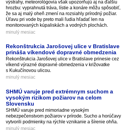
výstrahy, meteorológovia však upozorňujú aj na ďalšiu
hrozbu: vyprahnutá tráva, lístie a konáre môžu spôsobiť,
že sa aj malý oheň zmení na rozsiahly prírodný požiar.
Úľavu pri vode by preto mali ľudia hľadať len na
monitorovaných kúpaliskách a vodných plochách.
minulý mesiac
Rekonštrukcia Jarošovej ulice v Bratislave
prináša víkendové dopravné obmedzenia
Rekonštrukcia Jarošovej ulice v Bratislave prinesie cez
víkend výrazné dopravné obmedzenia v križovatke
s Kukučínovou ulicou.
minulý mesiac
SHMÚ varuje pred extrémnym suchom a
vysokým rizikom požiarov na celom
Slovensku
SHMÚ varuje pred mimoriadne vysokým
nebezpečenstvom požiarov v prírode. Sucho a horúčavy
vytvorili podmienky na rýchle vznikanie a šírenie ohňa.
minulý mesiac