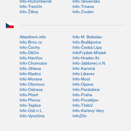
Info-Ružomberok
Info-Slovensko
Info-Trenčín
Info-Trnava
Info-Žilina
Info-Zvolen
Atlasfirem.info
Info-M. Boleslav
Info-Brno.cz
Info-Budějovice
Info-Čechy
Info-Česká Lípa
Info-Děčín
InfoFrýdek-Místek
Info-Havířov
Info-Hradec Kr.
Info-Chomutov
Info-Jablonec n.N.
Info-Jihlava
Info-Karviná
Info-Kladno
Info-Liberec
Info-Morava
Info-Most
Info-Olomouc
Info-Opava
Info-Ostrava
Info-Pardubice
Info-Plzeň
Info-Praha
Info-Přerov
Info-Prostějov
Info-Teplice
Info-Třebíč
Info-Ústí n.L.
Info-Karlovy Vary
Info-Vysočina
InfoZlín