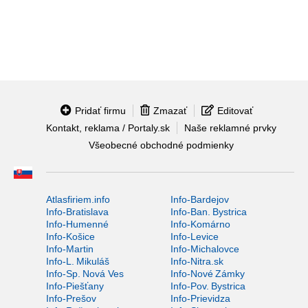
Pridať firmu
Zmazať
Editovať
Kontakt, reklama / Portaly.sk
Naše reklamné prvky
Všeobecné obchodné podmienky
Atlasfiriem.info
Info-Bardejov
Info-Bratislava
Info-Ban. Bystrica
Info-Humenné
Info-Komárno
Info-Košice
Info-Levice
Info-Martin
Info-Michalovce
Info-L. Mikuláš
Info-Nitra.sk
Info-Sp. Nová Ves
Info-Nové Zámky
Info-Piešťany
Info-Pov. Bystrica
Info-Prešov
Info-Prievidza