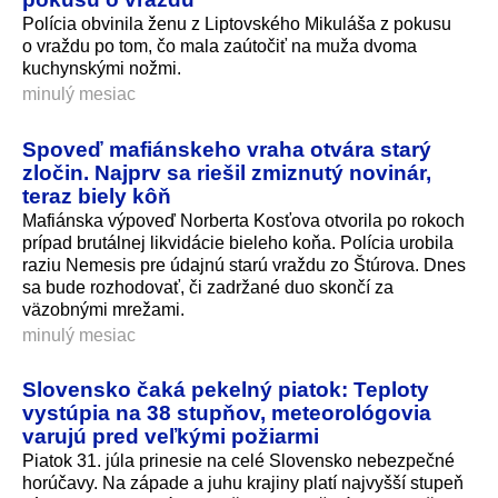
Polícia obvinila ženu z Liptovského Mikuláša z pokusu
o vraždu po tom, čo mala zaútočiť na muža dvoma
kuchynskými nožmi.
minulý mesiac
Spoveď mafiánskeho vraha otvára starý
zločin. Najprv sa riešil zmiznutý novinár,
teraz biely kôň
Mafiánska výpoveď Norberta Kosťova otvorila po rokoch
prípad brutálnej likvidácie bieleho koňa. Polícia urobila
raziu Nemesis pre údajnú starú vraždu zo Štúrova. Dnes
sa bude rozhodovať, či zadržané duo skončí za
väzobnými mrežami.
minulý mesiac
Slovensko čaká pekelný piatok: Teploty
vystúpia na 38 stupňov, meteorológovia
varujú pred veľkými požiarmi
Piatok 31. júla prinesie na celé Slovensko nebezpečné
horúčavy. Na západe a juhu krajiny platí najvyšší stupeň