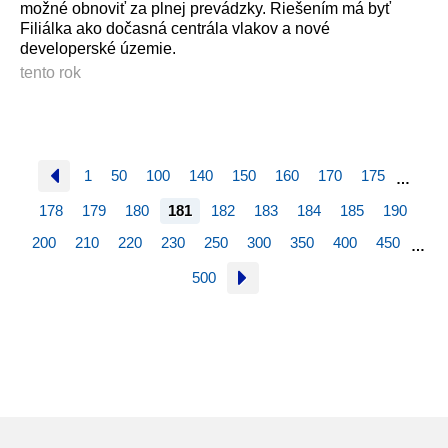
možné obnoviť za plnej prevádzky. Riešením má byť
Filiálka ako dočasná centrála vlakov a nové
developerské územie.
tento rok
1
50
100
140
150
160
170
175
…
178
179
180
181
182
183
184
185
190
200
210
220
230
250
300
350
400
450
…
500