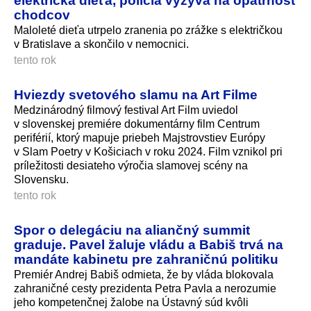
električka dieťa, polícia vyzýva na opatrnosť
chodcov
Maloleté dieťa utrpelo zranenia po zrážke s električkou
v Bratislave a skončilo v nemocnici.
tento rok
Hviezdy svetového slamu na Art Filme
Medzinárodný filmový festival Art Film uviedol
v slovenskej premiére dokumentárny film Centrum
periférií, ktorý mapuje priebeh Majstrovstiev Európy
v Slam Poetry v Košiciach v roku 2024. Film vznikol pri
príležitosti desiateho výročia slamovej scény na
Slovensku.
tento rok
Spor o delegáciu na aliančný summit
graduje. Pavel žaluje vládu a Babiš trvá na
mandáte kabinetu pre zahraničnú politiku
Premiér Andrej Babiš odmieta, že by vláda blokovala
zahraničné cesty prezidenta Petra Pavla a nerozumie
jeho kompetenčnej žalobe na Ústavný súd kvôli