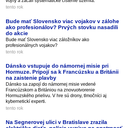
vojny a začali systematické čistenie územia.
tento rok
Bude mať Slovensko viac vojakov v zálohe
ako profesionálov? Prvých stovku nasadili
do akcie
Bude mať Slovensko viac záložníkov ako
profesionálnych vojakov?
tento rok
Dánsko vstupuje do námornej misie pri
Hormuze. Pripojí sa k Francúzsku a Británii
na zaistenie plavby
Dánsko sa zapojí do námornej misie vedené
Francúzskom a Britániou na znovuotvorenie
Hormuzského prielivu. V hre sú drony, tlmočníci aj
kybernetickí experti.
tento rok
Na Segnerovej ulici v Bratislave zrazila