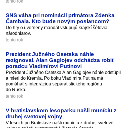
tento rok
SNS váha pri nominácii primátora Zdenka
Čambala. Kto bude novým poslancom?
Do hry o uvoľnený mandát vstupujú krajskí šéfovia
národniarov.
tento rok
Prezident Južného Osetska náhle
rezignoval. Alan Gaglojev odchádza robiť
poradcu Vladimírovi Putinovi
Prezident Južného Osetska Alan Gaglojev náhle odstúpil
a mieri do Kremľa. Po boku Vladimira Putina má
pomáhať s integráciou separatistického regiónu
do Ruska.
tento rok
V bratislavskom lesoparku našli muníciu z
druhej svetovej vojny
V lesoch pri Bratislave našli muníciu z druhej svetovej