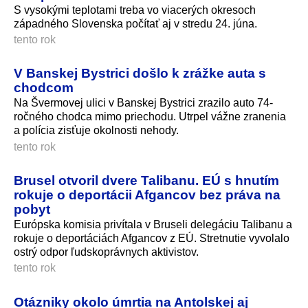
S vysokými teplotami treba vo viacerých okresoch
západného Slovenska počítať aj v stredu 24. júna.
tento rok
V Banskej Bystrici došlo k zrážke auta s
chodcom
Na Švermovej ulici v Banskej Bystrici zrazilo auto 74-
ročného chodca mimo priechodu. Utrpel vážne zranenia
a polícia zisťuje okolnosti nehody.
tento rok
Brusel otvoril dvere Talibanu. EÚ s hnutím
rokuje o deportácii Afgancov bez práva na
pobyt
Európska komisia privítala v Bruseli delegáciu Talibanu a
rokuje o deportáciách Afgancov z EÚ. Stretnutie vyvolalo
ostrý odpor ľudskoprávnych aktivistov.
tento rok
Otázniky okolo úmrtia na Antolskej aj