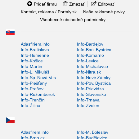
Pridať firmu
Zmazať
Editovať
Kontakt, reklama / Portaly.sk
Naše reklamné prvky
Všeobecné obchodné podmienky
Atlasfiriem.info
Info-Bardejov
Info-Bratislava
Info-Ban. Bystrica
Info-Humenné
Info-Komárno
Info-Košice
Info-Levice
Info-Martin
Info-Michalovce
Info-L. Mikuláš
Info-Nitra.sk
Info-Sp. Nová Ves
Info-Nové Zámky
Info-Piešťany
Info-Pov. Bystrica
Info-Prešov
Info-Prievidza
Info-Ružomberok
Info-Slovensko
Info-Trenčín
Info-Trnava
Info-Žilina
Info-Zvolen
Atlasfirem.info
Info-M. Boleslav
Info-Brno.cz
Info-Budějovice