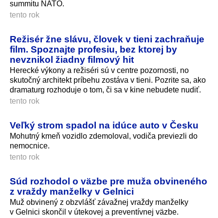
summitu NATO.
tento rok
Režisér žne slávu, človek v tieni zachraňuje
film. Spoznajte profesiu, bez ktorej by
nevznikol žiadny filmový hit
Herecké výkony a režiséri sú v centre pozornosti, no
skutočný architekt príbehu zostáva v tieni. Pozrite sa, ako
dramaturg rozhoduje o tom, či sa v kine nebudete nudiť.
tento rok
Veľký strom spadol na idúce auto v Česku
Mohutný kmeň vozidlo zdemoloval, vodiča previezli do
nemocnice.
tento rok
Súd rozhodol o väzbe pre muža obvineného
z vraždy manželky v Gelnici
Muž obvinený z obzvlášť závažnej vraždy manželky
v Gelnici skončil v útekovej a preventívnej väzbe.