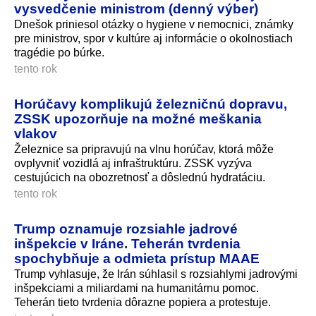
vysvedčenie ministrom (denný výber)
Dnešok priniesol otázky o hygiene v nemocnici, známky
pre ministrov, spor v kultúre aj informácie o okolnostiach
tragédie po búrke.
tento rok
Horúčavy komplikujú železničnú dopravu,
ZSSK upozorňuje na možné meškania
vlakov
Železnice sa pripravujú na vlnu horúčav, ktorá môže
ovplyvniť vozidlá aj infraštruktúru. ZSSK vyzýva
cestujúcich na obozretnosť a dôslednú hydratáciu.
tento rok
Trump oznamuje rozsiahle jadrové
inšpekcie v Iráne. Teherán tvrdenia
spochybňuje a odmieta prístup MAAE
Trump vyhlasuje, že Irán súhlasil s rozsiahlymi jadrovými
inšpekciami a miliardami na humanitárnu pomoc.
Teherán tieto tvrdenia dôrazne popiera a protestuje.