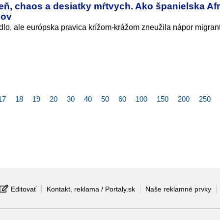
eň, chaos a desiatky mŕtvych. Ako španielska Afr
cov
dlo, ale európska pravica krížom-krážom zneužila nápor migran
17
18
19
20
30
40
50
60
100
150
200
250
Editovať
Kontakt, reklama / Portaly.sk
Naše reklamné prvky