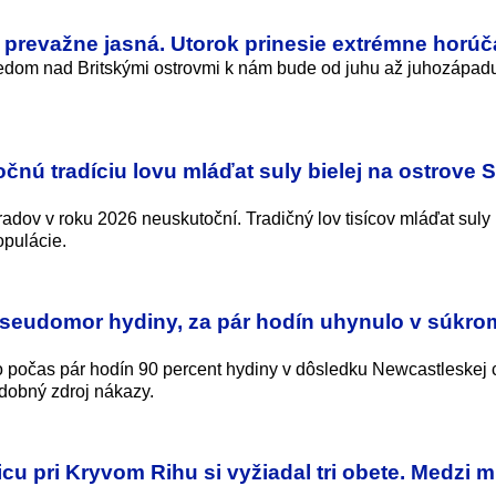
 prevažne jasná. Utorok prinesie extrémne horú
tredom nad Britskými ostrovmi k nám bude od juhu až juhozápad
čnú tradíciu lovu mláďat suly bielej na ostrove 
dov v roku 2026 neuskutoční. Tradičný lov tisícov mláďat suly 
opulácie.
seudomor hydiny, za pár hodín uhynulo v súkr
počas pár hodín 90 percent hydiny v dôsledku Newcastleskej 
odobný zdroj nákazy.
cu pri Kryvom Rihu si vyžiadal tri obete. Medzi 