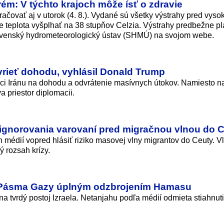
ém: V týchto krajoch môže ísť o zdravie
čovať aj v utorok (4. 8.). Vydané sú všetky výstrahy pred vyso
 teplota vyšplhať na 38 stupňov Celzia. Výstrahy predbežne pl
lovenský hydrometeorologický ústav (SHMÚ) na svojom webe.
rieť dohodu, vyhlásil Donald Trump
ci Iránu na dohodu a odvrátenie masívnych útokov. Namiesto n
a priestor diplomacii.
 ignorovania varovaní pred migračnou vlnou do 
 médií vopred hlásiť riziko masovej vlny migrantov do Ceuty. V
ý rozsah krízy.
z Pásma Gazy úplným odzbrojením Hamasu
 tvrdý postoj Izraela. Netanjahu podľa médií odmieta stiahnuti