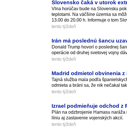
Slovensko čaká v utorok extr
Vlna horúčav bude na Slovensku pokra
teplotami. Na väčšine územia sa môže
13.00 do 20.00 h. Informuje o tom S
tento týždeň
Irán má poslednú šancu uzav
Donald Trump hovorí o poslednej šan
operácie od druhej svetovej vojny dáv
tento týždeň
Madrid odmietol obvinenia z
Tajná služba mala podľa španielskych
odmieta a bráni sa, že nik nečakal tak
tento týždeň
Izrael podmieňuje odchod 
Plán na odzbrojenie Hamasu naráža na
líniu aj zastavenie vojenských akcií.
tento týždeň