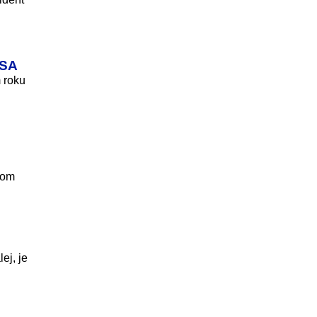
USA
 roku
tom
ej, je