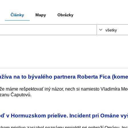
Články
Mapy
Obrázky
užíva na to bývalého partnera Roberta Fica (kome
že máme rešpektovať iný názor, nech si namiesto Vladimíra Me
uzanu Čaputovú.
oď v Hormuzskom prielive. Incident pri Ománe vy
om prielive zasiahol neznámy projektil pri pobreží Ománu. Inc