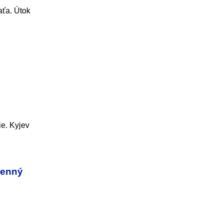
aťa. Útok
ie. Kyjev
(denný