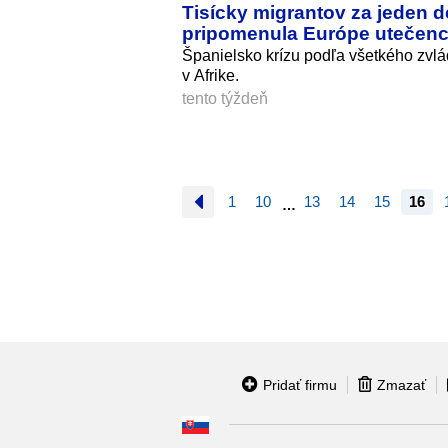
Tisícky migrantov za jeden d
pripomenula Európe utečen
Španielsko krízu podľa všetkého zvlá
v Afrike.
tento týždeň
1
10
13
14
15
16
…
Pridať firmu
Zmazať