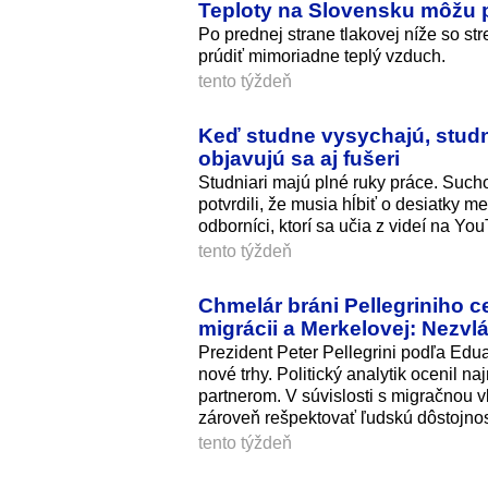
Teploty na Slovensku môžu 
Po prednej strane tlakovej níže so s
prúdiť mimoriadne teplý vzduch.
tento týždeň
Keď studne vysychajú, studn
objavujú sa aj fušeri
Studniari majú plné ruky práce. Sucho,
potvrdili, že musia hĺbiť o desiatky m
odborníci, ktorí sa učia z videí na Y
tento týždeň
Chmelár bráni Pellegriniho ce
migrácii a Merkelovej: Nezvlá
Prezident Peter Pellegrini podľa Ed
nové trhy. Politický analytik ocenil n
partnerom. V súvislosti s migračnou v
zároveň rešpektovať ľudskú dôstojnos
tento týždeň