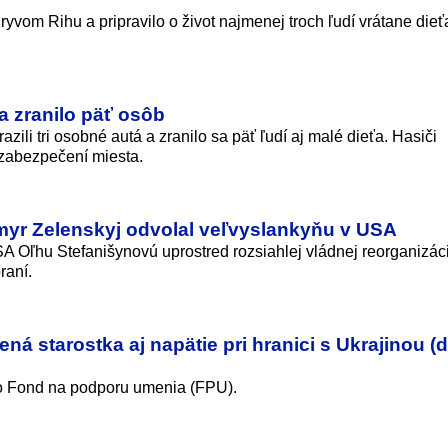
ryvom Rihu a pripravilo o život najmenej troch ľudí vrátane dieť
a zranilo päť osôb
ili tri osobné autá a zranilo sa päť ľudí aj malé dieťa. Hasiči
 zabezpečení miesta.
myr Zelenskyj odvolal veľvyslankyňu v USA
A Oľhu Stefanišynovú uprostred rozsiahlej vládnej reorganizác
raní.
ná starostka aj napätie pri hranici s Ukrajinou 
lo Fond na podporu umenia (FPU).