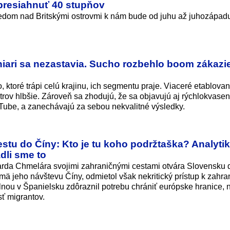
presiahnuť 40 stupňov
tredom nad Britskými ostrovmi k nám bude od juhu až juhozápad
iari sa nezastavia. Sucho rozbehlo boom zákazi
 ktoré trápi celú krajinu, ich segmentu praje. Viaceré etablovan
etrov hlbšie. Zároveň sa zhodujú, že sa objavujú aj rýchlokvasen
ouTube, a zanechávajú za sebou nekvalitné výsledky.
stu do Číny: Kto je tu koho podržtaška? Analytik
dli sme to
uarda Chmelára svojimi zahraničnými cestami otvára Slovensku 
ajmä jeho návštevu Číny, odmietol však nekritický prístup k zahr
lnou v Španielsku zdôraznil potrebu chrániť európske hranice, 
ť migrantov.