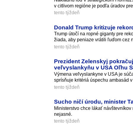
v citlivom regióne je podľa úradov p
tento týždeň
Donald Trump kritizuje rekor
Trump útočí na ropné giganty pre rek
žiada, aby peniaze vrátili ľuďom cez n
tento týždeň
Prezident Zelenskyj pokračuj
veľvyslankyňu v USA Oľhu S
Výmena veľvyslankyne v USA je súčasť
sprísňuje kritériá úspechu ambasád v
tento týždeň
Sucho ničí úrodu, minister T
Ministerstvo chce lákať návštevníkov
nejasné.
tento týždeň