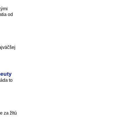
kými
atia od
ajväčšej
Ceuty
láda to
e za žltú