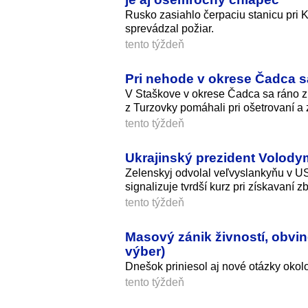
Rusko zasiahlo čerpaciu stanicu pri K
sprevádzal požiar.
tento týždeň
Pri nehode v okrese Čadca s
V Staškove v okrese Čadca sa ráno zraz
z Turzovky pomáhali pri ošetrovaní a
tento týždeň
Ukrajinský prezident Volody
Zelenskyj odvolal veľvyslankyňu v US
signalizuje tvrdší kurz pri získavaní zb
tento týždeň
Masový zánik živností, obvine
výber)
Dnešok priniesol aj nové otázky oko
tento týždeň