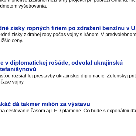
redmetom vyšetrovania.
dné zisky ropných firiem po zdražení benzínu v 
ordné zisky z drahej ropy počas vojny s Iránom. V predvolebnom
ižšie ceny.
e v diplomatickej rošáde, odvolal ukrajinskú
tefanišynovú
ou rozsiahlej prestavby ukrajinskej diplomacie. Zelenskyj pri
 čase vojny.
akáč dá takmer milión za výstavu
 na cestovanie časom aj LED plamene. Čo bude s exponátmi ďal