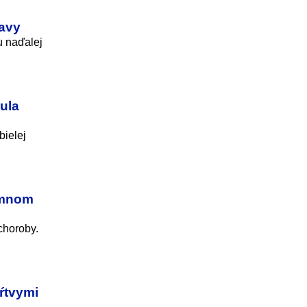
čavy
u naďalej
Sula
bielej
omnom
choroby.
mŕtvymi