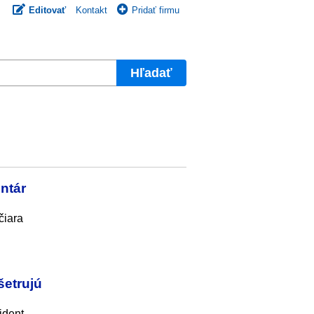
Editovať
Kontakt
Pridať firmu
Hľadať
ntár
čiara
šetrujú
ident