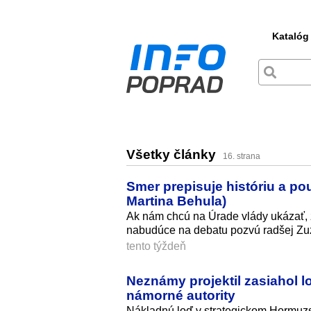
Katalóg
Všetky články
16. strana
Smer prepisuje históriu a po
Martina Behula)
Ak nám chcú na Úrade vlády ukázať, 
nabudúce na debatu pozvú radšej Z
tento týždeň
Neznámy projektil zasiahol l
námorné autority
Nákladnú loď v strategickom Hormuzsk