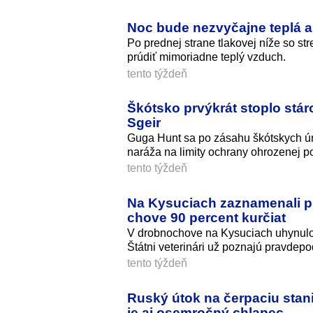
Noc bude nezvyčajne teplá a
Po prednej strane tlakovej níže so s
prúdiť mimoriadne teplý vzduch.
tento týždeň
Škótsko prvýkrát stoplo stáro
Sgeir
Guga Hunt sa po zásahu škótskych úra
naráža na limity ochrany ohrozenej p
tento týždeň
Na Kysuciach zaznamenali p
chove 90 percent kurčiat
V drobnochove na Kysuciach uhynulo 
Štátni veterinári už poznajú pravdep
tento týždeň
Ruský útok na čerpaciu stani
je aj osemročný chlapec