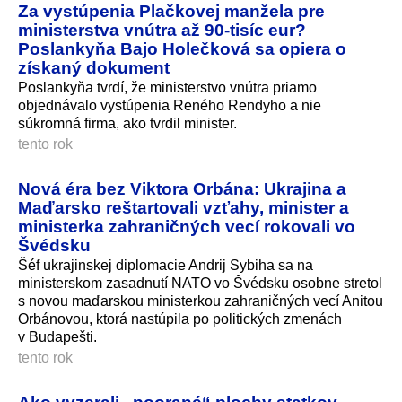
Za vystúpenia Plačkovej manžela pre
ministerstva vnútra až 90-tisíc eur?
Poslankyňa Bajo Holečková sa opiera o
získaný dokument
Poslankyňa tvrdí, že ministerstvo vnútra priamo
objednávalo vystúpenia Reného Rendyho a nie
súkromná firma, ako tvrdil minister.
tento rok
Nová éra bez Viktora Orbána: Ukrajina a
Maďarsko reštartovali vzťahy, minister a
ministerka zahraničných vecí rokovali vo
Švédsku
Šéf ukrajinskej diplomacie Andrij Sybiha sa na
ministerskom zasadnutí NATO vo Švédsku osobne stretol
s novou maďarskou ministerkou zahraničných vecí Anitou
Orbánovou, ktorá nastúpila po politických zmenách
v Budapešti.
tento rok