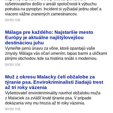
vyšetrovateľov došlo v areáli spoločnosti k výbuchu
potrubia na pyroplyn. Incident si vyžiadal jednu obeť a
viacero vážne zranených zamestnancov.
tento rok
Málaga pre každého: Najstaršie mesto
Európy je aktuálne najštýlovejšou
destináciou juhu
Vymeňte jarnú únavu za vône, ktoré opantajú vaše
zmysly. Málaga vás očarí umením, tapas barmi a uličkami
plnými obchodov, kde sa história snúbi s modernou.
tento rok
Muž z okresu Malacky čelí obžalobe za
týranie psa. Envirokriminalisti žiadajú trest
až tri roky väzenia
Vyšetrovateľ envirokriminality navrhol obžalobu muža
z Malaciek za zvlášť kruté týranie psa. V prípade
dokázania viny mu hrozia až tri roky väzenia.
tento rok