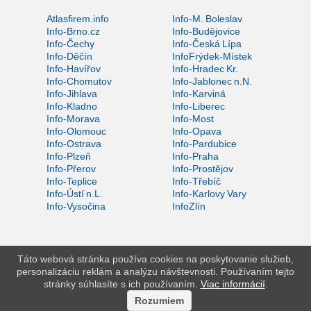
Atlasfirem.info
Info-M. Boleslav
Info-Brno.cz
Info-Budějovice
Info-Čechy
Info-Česká Lípa
Info-Děčín
InfoFrýdek-Místek
Info-Havířov
Info-Hradec Kr.
Info-Chomutov
Info-Jablonec n.N.
Info-Jihlava
Info-Karviná
Info-Kladno
Info-Liberec
Info-Morava
Info-Most
Info-Olomouc
Info-Opava
Info-Ostrava
Info-Pardubice
Info-Plzeň
Info-Praha
Info-Přerov
Info-Prostějov
Info-Teplice
Info-Třebíč
Info-Ústí n.L.
Info-Karlovy Vary
Info-Vysočina
InfoZlín
Táto webová stránka používa cookies na poskytovanie služieb,
personalizáciu reklám a analýzu návštevnosti. Používaním tejto
stránky súhlasíte s ich používaním.
Viac informácií
.
Rozumiem