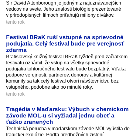
Sir David Attenborough je jedným z najuznávanejších
vedcov na svete. Jeho znalosti biológie prezentované
v prírodopisných filmoch priťahujú milióny divákov.
tento rok
Festival BRaK ruší vstupné na sprievodné
podujatia. Celý festival bude pre verejnosť
zdarma
Bratislavský knižný festival BRaK týždeň pred začiatkom
festivalu oznámil, že vstup na všetky sprievodné
podujatia tohtoročného festivalu bude bezplatný. Vďaka
podpore verejnosti, partnerov, donorov a kultúrnej
komunity sa tak celý festival otvorí návštevníctvu bez
vstupného, podobne ako po minulé roky.
tento rok
Tragédia v Maďarsku: Výbuch v chemickom
závode MOL-u si vyžiadal jednu obeť a
ťažko zranených
Technická porucha v maďarskom závode MOL vyústila do
tragickej explózie. Podľa predbežných zistení