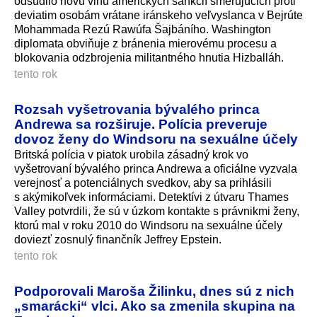
odsúdilo novú vlnu amerických sankcií smerujúcich proti
deviatim osobám vrátane iránskeho veľvyslanca v Bejrúte
Mohammada Rezú Rawúfa Šajbáního. Washington
diplomata obviňuje z bránenia mierovému procesu a
blokovania odzbrojenia militantného hnutia Hizballáh.
tento rok
Rozsah vyšetrovania bývalého princa
Andrewa sa rozširuje. Polícia preveruje
dovoz ženy do Windsoru na sexuálne účely
Britská polícia v piatok urobila zásadný krok vo
vyšetrovaní bývalého princa Andrewa a oficiálne vyzvala
verejnosť a potenciálnych svedkov, aby sa prihlásili
s akýmikoľvek informáciami. Detektívi z útvaru Thames
Valley potvrdili, že sú v úzkom kontakte s právnikmi ženy,
ktorú mal v roku 2010 do Windsoru na sexuálne účely
doviezť zosnulý finančník Jeffrey Epstein.
tento rok
Podporovali Maroša Žilinku, dnes sú z nich
„smarácki“ vlci. Ako sa zmenila skupina na