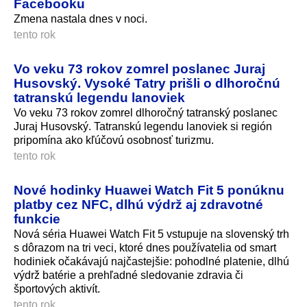
Facebooku
Zmena nastala dnes v noci.
tento rok
Vo veku 73 rokov zomrel poslanec Juraj
Husovský. Vysoké Tatry prišli o dlhoročnú
tatranskú legendu lanoviek
Vo veku 73 rokov zomrel dlhoročný tatranský poslanec
Juraj Husovský. Tatranskú legendu lanoviek si región
pripomína ako kľúčovú osobnosť turizmu.
tento rok
Nové hodinky Huawei Watch Fit 5 ponúknu
platby cez NFC, dlhú výdrž aj zdravotné
funkcie
Nová séria Huawei Watch Fit 5 vstupuje na slovenský trh
s dôrazom na tri veci, ktoré dnes používatelia od smart
hodiniek očakávajú najčastejšie: pohodlné platenie, dlhú
výdrž batérie a prehľadné sledovanie zdravia či
športových aktivít.
tento rok