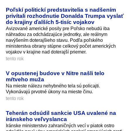
Poľskí politickí predstavitelia s nadšením
privítali rozhodnutie Donalda Trumpa vyslať
do krajiny ďalších 5-tisíc vojakov
Avizované americké posily pre Poľsko nebudú iba
náhradou za odchádzajúce jednotky, ale reálnym
navýšením doterajšieho stavu. Podľa poľského
ministerstva obrany stúpne celkový počet amerických
vojakov v krajine nad doterajší priemer.
tento rok
V opustenej budove v Nitre našli telo
mŕtveho muža
Na mieste nálezu nehybného tela sú policajti.
Vykonávajú prvotné úkony na mieste činu.
tento rok
Teherán odsúdil sankcie USA uvalené na
iránskeho veľvyslanca
Iránske ministerstvo zahraničných vecí v piatok ostro