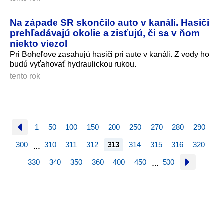
Na západe SR skončilo auto v kanáli. Hasiči
prehľadávajú okolie a zisťujú, či sa v ňom
niekto viezol
Pri Boheľove zasahujú hasiči pri aute v kanáli. Z vody ho
budú vyťahovať hydraulickou rukou.
tento rok
1
50
100
150
200
250
270
280
290
300
310
311
312
313
314
315
316
320
…
330
340
350
360
400
450
500
…