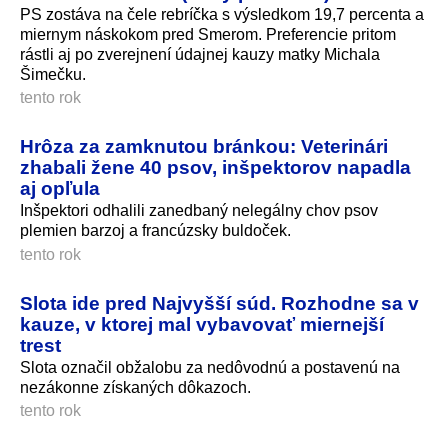
PS zostáva na čele rebríčka s výsledkom 19,7 percenta a
miernym náskokom pred Smerom. Preferencie pritom
rástli aj po zverejnení údajnej kauzy matky Michala
Šimečku.
tento rok
Hrôza za zamknutou bránkou: Veterinári
zhabali žene 40 psov, inšpektorov napadla
aj opľula
Inšpektori odhalili zanedbaný nelegálny chov psov
plemien barzoj a francúzsky buldoček.
tento rok
Slota ide pred Najvyšší súd. Rozhodne sa v
kauze, v ktorej mal vybavovať miernejší
trest
Slota označil obžalobu za nedôvodnú a postavenú na
nezákonne získaných dôkazoch.
tento rok