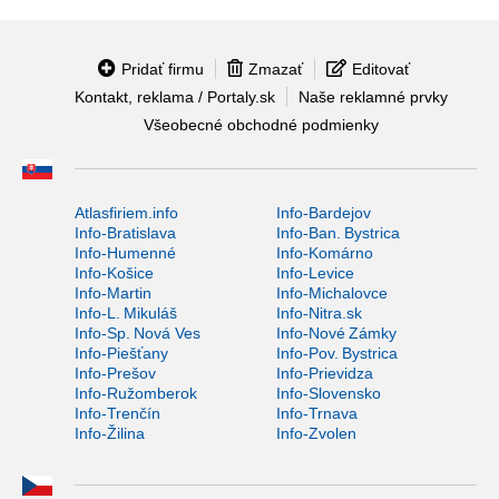
Pridať firmu
Zmazať
Editovať
Kontakt, reklama / Portaly.sk
Naše reklamné prvky
Všeobecné obchodné podmienky
Atlasfiriem.info
Info-Bardejov
Info-Bratislava
Info-Ban. Bystrica
Info-Humenné
Info-Komárno
Info-Košice
Info-Levice
Info-Martin
Info-Michalovce
Info-L. Mikuláš
Info-Nitra.sk
Info-Sp. Nová Ves
Info-Nové Zámky
Info-Piešťany
Info-Pov. Bystrica
Info-Prešov
Info-Prievidza
Info-Ružomberok
Info-Slovensko
Info-Trenčín
Info-Trnava
Info-Žilina
Info-Zvolen