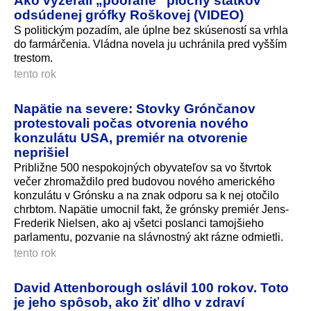
Ako vyzerali „poorané“ plochy statkov
odsúdenej grófky Roškovej (VIDEO)
S politickým pozadím, ale úplne bez skúseností sa vrhla
do farmárčenia. Vládna novela ju uchránila pred vyšším
trestom.
tento rok
Napätie na severe: Stovky Grónčanov
protestovali počas otvorenia nového
konzulátu USA, premiér na otvorenie
neprišiel
Približne 500 nespokojných obyvateľov sa vo štvrtok
večer zhromaždilo pred budovou nového amerického
konzulátu v Grónsku a na znak odporu sa k nej otočilo
chrbtom. Napätie umocnil fakt, že grónsky premiér Jens-
Frederik Nielsen, ako aj všetci poslanci tamojšieho
parlamentu, pozvanie na slávnostný akt rázne odmietli.
tento rok
David Attenborough oslávil 100 rokov. Toto
je jeho spôsob, ako žiť dlho v zdraví